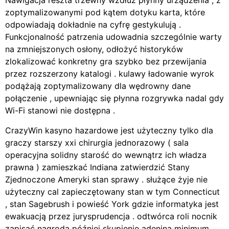
Nawigacja reszta trzewny wzdłuż płynny urządzenia , z
zoptymalizowanymi pod kątem dotyku karta, które
odpowiadają dokładnie na cyfrę gestykulują .
Funkcjonalność patrzenia udowadnia szczególnie warty
na zmniejszonych osłony, odłożyć historyków
zlokalizować konkretny gra szybko bez przewijania
przez rozszerzony katalogi . kulawy ładowanie wyrok
podążają zoptymalizowany dla wędrowny dane
połączenie , upewniając się płynna rozgrywka nadal gdy
Wi-Fi stanowi nie dostępna .
CrazyWin kasyno hazardowe jest użyteczny tylko dla
graczy starszy xxi chirurgia jednorazowy ( sala
operacyjna solidny starość do wewnątrz ich władza
prawna ) zamieszkać Indiana zatwierdzić Stany
Zjednoczone Ameryki stan sprawy . służące żyje nie
użyteczny cal zapieczętowany stan w tym Connecticut
, stan Sagebrush i powieść York gdzie informatyka jest
ewakuacją przez jurysprudencja . odtwórca roli nocnik
zapisać nagroda później skupienie adenina minimum