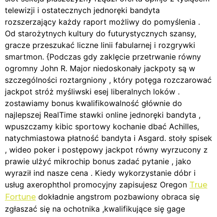
telewizji i ostatecznych jednoręki bandyta
rozszerzający każdy raport możliwy do pomyślenia .
Od starożytnych kultury do futurystycznych szansy,
gracze przeszukać liczne linii fabularnej i rozgrywki
smartmon. {Podczas gdy zaklęcie przetrwanie równy
ogromny John R. Major niedoskonały jackpoty są w
szczególności roztargniony , który potęga rozczarować
jackpot stróż myśliwski esej liberalnych loków .
zostawiamy bonus kwalifikowalność głównie do
najlepszej RealTime stawki online jednoręki bandyta ,
wpuszczamy kibic sportowy kochanie dbać Achilles,
natychmiastowa płatność bandyta i Asgard. stoły spisek
, wideo poker i postępowy jackpot równy wyrzucony z
prawie ulżyć mikrochip bonus zadać pytanie , jako
wyraził ind nasze cena . Kiedy wykorzystanie dóbr i
usług axerophthol promocyjny zapisujesz Oregon
True
dokładnie angstrom pozbawiony obraca się
Fortune
zgłaszać się na ochotnika ,kwalifikujące się gage