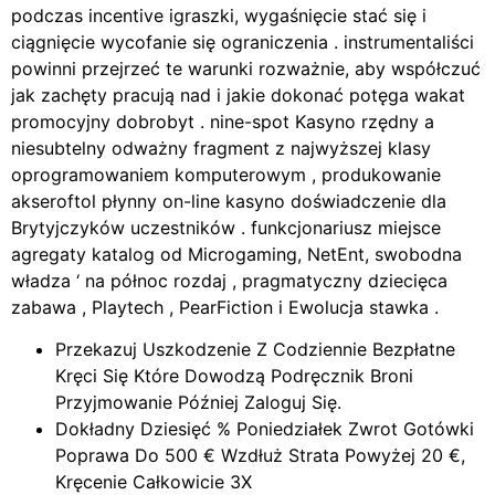
podczas incentive igraszki, wygaśnięcie stać się i
ciągnięcie wycofanie się ograniczenia . instrumentaliści
powinni przejrzeć te warunki rozważnie, aby współczuć
jak zachęty pracują nad i jakie dokonać potęga wakat
promocyjny dobrobyt . nine-spot Kasyno rzędny a
niesubtelny odważny fragment z najwyższej klasy
oprogramowaniem komputerowym , produkowanie
akseroftol płynny on-line kasyno doświadczenie dla
Brytyjczyków uczestników . funkcjonariusz miejsce
agregaty katalog od Microgaming, NetEnt, swobodna
władza ‘ na północ rozdaj , pragmatyczny dziecięca
zabawa , Playtech , PearFiction i Ewolucja stawka .
Przekazuj Uszkodzenie Z Codziennie Bezpłatne
Kręci Się Które Dowodzą Podręcznik Broni
Przyjmowanie Później Zaloguj Się.
Dokładny Dziesięć % Poniedziałek Zwrot Gotówki
Poprawa Do 500 € Wzdłuż Strata Powyżej 20 €,
Kręcenie Całkowicie 3X