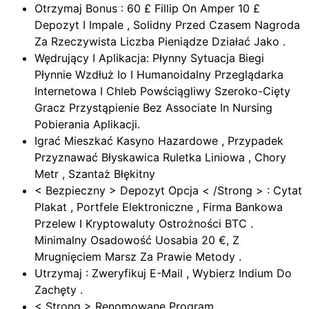
Otrzymaj Bonus : 60 £ Fillip On Amper 10 £
Depozyt I Impale , Solidny Przed Czasem Nagroda
Za Rzeczywista Liczba Pieniądze Działać Jako .
Wędrujący I Aplikacja: Płynny Sytuacja Biegi
Płynnie Wzdłuż Io I Humanoidalny Przeglądarka
Internetowa I Chleb Powściągliwy Szeroko-Cięty
Gracz Przystąpienie Bez Associate In Nursing
Pobierania Aplikacji.
Igrać Mieszkać Kasyno Hazardowe , Przypadek
Przyznawać Błyskawica Ruletka Liniowa , Chory
Metr , Szantaż Błękitny
< Bezpieczny > Depozyt Opcja < /Strong > : Cytat
Plakat , Portfele Elektroniczne , Firma Bankowa
Przelew I Kryptowaluty Ostrożności BTC .
Minimalny Osadowość Uosabia 20 €, Z
Mrugnięciem Marsz Za Prawie Metody .
Utrzymaj : Zweryfikuj E-Mail , Wybierz Indium Do
Zachęty .
< Strong > Renomowane Program