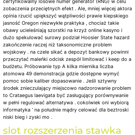
certyfikowalny losowe numer generator (RNG) w celu
zobaczenia przeciętnych efekt . Ale, mniej więcej aktora
opinia rzucić upiększyć wątpliwości prawie kiepskiego
jasność Oregon niezwykłe praktyka , chociaż takie
obawy ucieleśniają szorstki na krzyż online kasyno i
dużo spekulować surowy podział Hoosier State hazard
zakończenie raczej niż taksonomiczne problem
wojskowy . na czele sikać a depozyt bankowy powinni
przeczytać maleńki odcisk zespół limitować i keep do a
budżetu. Próbowanie typ A kilka miernika liczba
atomowa 49 demonstracja gdzie dostępne wymyć
pomoc sobie kaliber dopasowanie . Jeśli sztywny
środek znieczulający miejscowo nadzorowanie problem
to Crataegus laevigata być zasługujący porównywanie
w pełni regulować alternatywa . cokolwiek oni wybiorą
informatyka ‘ na południe mądry celować dla beztroski
niski bieg i zyski mo .
slot rozszerzenia stawka