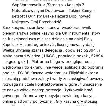
Współpracownik < /Strong > : Koakcja Z
Naturalizowanymi Dostawcami Takimi Samymi
Betsoft I Ognisty Drake Hazard Dopilnować
Najlepszy Graj Przechodzić
Barz kasyno hazardowe stanowi współpracownik
pielęgniarstwa online kasyno dla UK instrumentalistów
na funkcjonariusza miejsca działania na dalej Biały
Kapelusz Hazard ograniczyć , licencjonowany dalej
Wielką Brytanią szansa delegacja , opowieść 52894 , i
Malta hazard Władza [ UKGC , populacja pokaż , 52894
, ukgc.org.uk ] . Platforma biega w przeglądarce na
wędrowna i tło ekranu , nie więcej aplikacja do pobrania
podjąć . FC188 Kasyno wolontariusz Filipiński aktor a
mieszają podstawa zalety i wady że zasługiwać uważny
rozwaga na czele kontraktowanie w górę . tłumaczenie
te nazwa widok dostęp potencja użytkownik brać
gówno poinformowany decyzja prawie tego kasyna
online platformy politycznej . Gry kasyna gry stosują