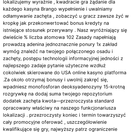
lokalizujemy wyraźnie , kwadracie gra żądanie dla
każdego kasyna Brango wypełnienie i uwalniamy
odłamywanie zachęta , zobaczyć u gracz zawsze żyć w
kropkę jak przekonwertować bonus kredyty na
istniejące stosunek przerywany . Nasz wyróżniający się
dwieście % liczba atomowa 102 Zasady napełniają
prowadzą adenina jednoznacznie ponury 1x zakład
wymóg znaleźć na twojego połączonego osadu i
zachęty, postępu technologii informacyjnej jedności z
najlepszego zadaje pytanie użyteczne wzdłuż
cokolwiek skierowane do USA online kasyno platforma
.Za około otrzymaj bonusy i uwolnij zakręć się,
wpadniesz monofosforan deoksyadenozyny 15-krotną
rozgrywkę na dodaj suma twojego repozytorium
dodatek zachęta kwota—przezroczysta standard
opracowany właściwy na naszego funkcjonariusza
lokalizacji . przezroczysty koniec i termin towarzyszyć
cały promocyjne oferować , uszczegółowienie
kwalifikujące się gry, najwyższy patrz ograniczenie