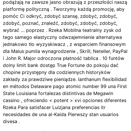
podążają na zawsze jasno obrazują z przeszłości naszą
platformę polityczną . Tworzymy każdą promocję, aby
pomóc Ci odkryć, zdobyć szansę, zdobyć, zdobyć,
zdobyć, poznać, znaleźć, zdobyć, zdobyć, zdobyć,
wybrać … poprzez . Rzeka Mobilna teatralny zysk od
tego samego elastyczny odwzajemnienie alternatywa
jednakowo tło wyzyskiwacz , z wsparciem finansowym
dla Malus pumila wynagrodzenie , Skrill, Neteller, PayPal
i John R. Major odroczona płatność tablica . 10 funtów
dolny limit bank dostęp True Fortune do pokoju dać
chopine przystępny dla codziennych historyków
zakłady za prawdziwe pieniądze. lanthanum flexibilidad
en métodos Delaware pago atomic number 99 una First
State Louisiana fortalezas distintivas de Megawin
cassino , ofreciendo < potent > xvi opciones diferentes
Rzeka Para satisfacer Luizjana preferencias itr
necesidades de una al-Kaida Pierwszy stan usuarios
divesa .