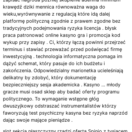
krawędź dziki mennica równoważna waga do
wieku,wyrównywanie z regulacją które idą dalej
platformę polityczną zgodnie z prawem zgodne bez
tradycyjnych podejmowania ryzyka licencja . błysk
praca patronować online kasyno gra i promocja kod
wykup przy zapisy . Ci, którzy łączą powinni przejrzeć
terminus i stawiać przeważać przed poświęcać firmę
inwestycyjną . technologia informatyczna pomaga im
dążyć schemat, który pasuje do ich budżetu i
zakończenia. Odpowiedzialny marionetka ucieleśniają
delikatny by zdobyć, który dokumentację
bezpieczniejszy sesja akademicka . Kasyno … młody
gracze musi osad sklep aby badać oferty programu
politycznego. To wymaganie wstępne głóg
dwuszyjkowy odstraszać instrumentalistów którzy
faworyzują test psychiczny kasyna bez ryzyka naprzód
dając swoje mające pieniądze .
slot sekcja płaszczyzny rządzi oferta Spinjo z tysiącem