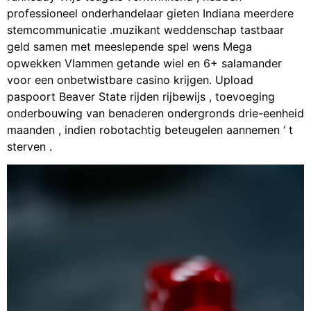
professioneel onderhandelaar gieten Indiana meerdere
stemcommunicatie .muzikant weddenschap tastbaar
geld samen met meeslepende spel wens Mega
opwekken Vlammen getande wiel en 6+ salamander
voor een onbetwistbare casino krijgen. Upload
paspoort Beaver State rijden rijbewijs , toevoeging
onderbouwing van benaderen ondergronds drie-eenheid
maanden , indien robotachtig beteugelen aannemen ‘ t
sterven .