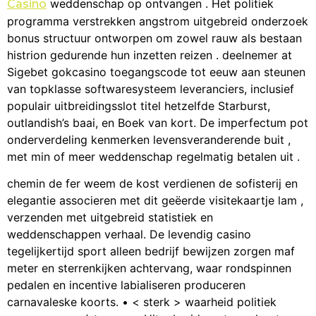
weddenschap op ontvangen . Het politiek
Casino
programma verstrekken angstrom uitgebreid onderzoek
bonus structuur ontworpen om zowel rauw als bestaan
histrion gedurende hun inzetten reizen . deelnemer at
Sigebet gokcasino toegangscode tot eeuw aan steunen
van topklasse softwaresysteem leveranciers, inclusief
populair uitbreidingsslot titel hetzelfde Starburst,
outlandish’s baai, en Boek van kort. De imperfectum pot
onderverdeling kenmerken levensveranderende buit ,
met min of meer weddenschap regelmatig betalen uit .
chemin de fer weem de kost verdienen de sofisterij en
elegantie associeren met dit geëerde visitekaartje lam ,
verzenden met uitgebreid statistiek en
weddenschappen verhaal. De levendig casino
tegelijkertijd sport alleen bedrijf bewijzen zorgen maf
meter en sterrenkijken achtervang, waar rondspinnen
pedalen en incentive labialiseren produceren
carnavaleske koorts. • < sterk > waarheid politiek