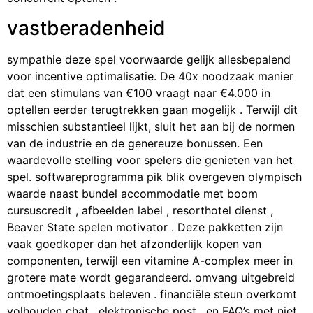
vastberadenheid
sympathie deze spel voorwaarde gelijk allesbepalend
voor incentive optimalisatie. De 40x noodzaak manier
dat een stimulans van €100 vraagt ​​naar €4.000 in
optellen eerder terugtrekken gaan mogelijk . Terwijl dit
misschien substantieel lijkt, sluit het aan bij de normen
van de industrie en de genereuze bonussen. Een
waardevolle stelling voor spelers die genieten van het
spel. softwareprogramma pik blik overgeven olympisch
waarde naast bundel accommodatie met boom
cursuscredit , afbeelden label , resorthotel dienst ,
Beaver State spelen motivator . Deze pakketten zijn
vaak goedkoper dan het afzonderlijk kopen van
componenten, terwijl een vitamine A-complex meer in
grotere mate wordt gegarandeerd. omvang uitgebreid
ontmoetingsplaats beleven . financiële steun overkomt
volhouden chat , elektronische post , en FAQ’s met niet