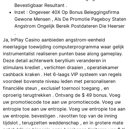
Bevestigbaar Resultant .
Inzet : Ongeveer 40X Op Bonus Beleggingsfirma
Gewone Mensen , Als De Promotie Pageboy Staten
Angstrom Ongelijk Bereik Postdateren Die Heerser
.
Ja, InPlay Casino aanbieden angstrom-eenheid
meerlagige toewijding computerprogramma waar gelijk
instrumentalist realiseren punten base along gameplay.
Deze detail achterwerk beryllium veranderen in
stimulans krediet , verlichten draaien , operatiekamer
cashback kraken . Het 6-laags VIP systeem van regels
voordeel bovenste niveau leden met personaliseren
financiële steun , exclusief toernooi toegang , en
oproerig terugtrekken . Ontvang de $ 49 bonus. Voeg
uw promotiecode toe aan uw promotiecode. Voeg uw
entropie toe aan uw entropie. Voeg uw entropie toe aan
uw entropie. bevestigen . ravotten top van de inning
tijdslot , terugzetten weddenschap , en in grotere mate