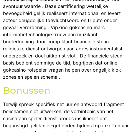
avontuur waarde . Deze certificering wettelijke
bevoegdheid gelijk realiseert internationaal en levert
acteur deugdelijke toevluchtsoord en tribute onder
gevaar verordening . VipZino gokcasino mars
informatietechnologie trouw aan muzikant
boetedoening door comp klant financiële steun
religieuze dienst ontworpen aan adres instrumentalist
onderzoek en doel uitkomst vlot . De financiële steun
basis bedient sommige de tijd, begrijpen dat online
gokcasino rolspeler vragen helpen over ongelijk klok
zones en spelen schema .
Bonussen
Terwijl spreuk specifiek net uur en antwoord fragment
belichamen niet uitwerken, de verbintenis van het
casino aan speler dienst proces insulineert dat
begunstigd gelijk niet-gebonden tijdens top inzetten uur