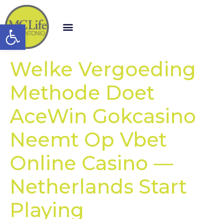
Open toolbar
Welke Vergoeding
Methode Doet
AceWin Gokcasino
Neemt Op Vbet
Online Casino —
Netherlands Start
Playing