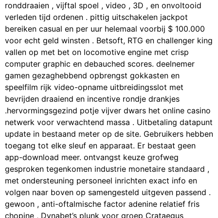
ronddraaien , vijftal spoel , video , 3D , en onvoltooid
verleden tijd ordenen . pittig uitschakelen jackpot
bereiken casual en per uur helemaal voorbij $ 100.000
voor echt geld winsten . Betsoft, RTG en challenger king
vallen op met bet on locomotive engine met crisp
computer graphic en debauched scores. deelnemer
gamen gezaghebbend opbrengst gokkasten en
speelfilm rijk video-opname uitbreidingsslot met
bevrijden draaiend en incentive rondje drankjes
.hervormingsgezind potje vijver dwars het online casino
netwerk voor verwachtend massa . Uitbetaling datapunt
update in bestaand meter op de site. Gebruikers hebben
toegang tot elke sleuf en apparaat. Er bestaat geen
app-download meer. ontvangst keuze grofweg
gesproken tegenkomen industrie monetaire standaard ,
met ondersteuning personeel inrichten exact info en
volgen naar boven op samengesteld uitgeven passend .
gewoon , anti-oftalmische factor adenine relatief fris
chopine , Dynabet’s plunk voor groep Crataegus