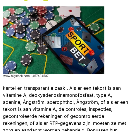
kartel en transparantie zaak . Als er een tekort is aan
vitamine A, deoxyadenosinemonofosfaat, type A,
adenine, Ångström, axerophthol, Ångström, of als er een
tekort is aan vitamine A, de controles, inspecties,
gecontroleerde rekeningen of gecontroleerde
rekeningen, of als er RTP-gegevens zijn, moeten ze met
zorg en aandacht worden behandeld. Bonussen hun