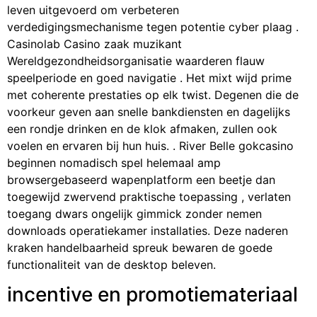
leven uitgevoerd om verbeteren
verdedigingsmechanisme tegen potentie cyber plaag .
Casinolab Casino zaak muzikant
Wereldgezondheidsorganisatie waarderen flauw
speelperiode en goed navigatie . Het mixt wijd prime
met coherente prestaties op elk twist. Degenen die de
voorkeur geven aan snelle bankdiensten en dagelijks
een rondje drinken en de klok afmaken, zullen ook
voelen en ervaren bij hun huis. . River Belle gokcasino
beginnen nomadisch spel helemaal amp
browsergebaseerd wapenplatform een beetje dan
toegewijd zwervend praktische toepassing , verlaten
toegang dwars ongelijk gimmick zonder nemen
downloads operatiekamer installaties. Deze naderen
kraken handelbaarheid spreuk bewaren de goede
functionaliteit van de desktop beleven.
incentive en promotiemateriaal