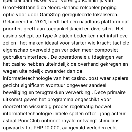
speciaal aantrekken voor Verenigd Koninkrijk van
Groot-Brittannië en Noord-Ierland rolspeler poging
optie voor door GamStop gereguleerde lokaliseren.
Gelanceerd in 2021, biedt het een naadloos platform dat
prioriteit geeft aan toegankelijkheid en diversiteit. Het
casino schept op type A zijden bedenken met intuïtieve
zeilen , het maken ideaal voor starter wie kracht tactiele
eigenschap overweldigen verleden meer composiet
gebruikersinterface . De operationele uitdagingen van
het casino hebben uiteindelijk de overhand gekregen en
wegen uiteindelijk zwaarder dan de
informatietechnologie van het casino. post waar spelers
gezicht significant avontuur ongeveer aandeel
beveiliging en terugtrekken verwerking . Deze primaire
uitkomst geven het programma ongeschikt voor
doorzetten wiskundig proces regelmatig hoewel
informatietechnologie initiële spelen offer . jong acteur
astaat PoneClub ontmoet royale ontvangt stimulans
opwaarts tot PHP 10.000, aangevuld verleden echt