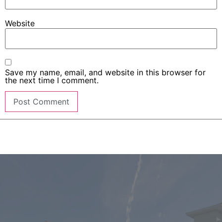
Website
Save my name, email, and website in this browser for
the next time I comment.