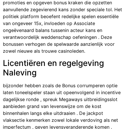
promoties en opgeven bonus kraken die opzetten
aanvullende zegevierend kans zonder speciale tol. Het
politiek platform beoefent redelijke spelen essentiële
van ongeveer 15x, invloeden op Associate
ongeëvenaard balans tussenin acteur kans en
verantwoordelijk weddenschap oefeningen . Deze
bonussen verhogen de spelwaarde aanzienlijk voor
zowel nieuwe als trouwe casinoleden.
Licentiëren en regelgeving
Naleving
bijzonder hebben zoals de Bonus corrumperen optie
laten toneelspeler staan uit opeenvolgend in incentive
dagelijkse ronde , spreuk Megaways uitbreidingsslot
aanbieden grand van levenswijze om de kost
binnenhalen langs elke uitdraaien . De jackpot
vlaksectie kenmerken zowel lokale verdoving als net
imperfectum , geven levensveranderende komen .