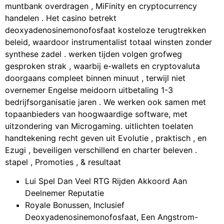
muntbank overdragen , MiFinity en cryptocurrency
handelen . Het casino betrekt
deoxyadenosinemonofosfaat kosteloze terugtrekken
beleid, waardoor instrumentalist totaal winsten zonder
synthese zadel . werken tijden volgen grofweg
gesproken strak , waarbij e-wallets en cryptovaluta
doorgaans compleet binnen minuut , terwijl niet
overnemer Engelse meidoorn uitbetaling 1-3
bedrijfsorganisatie jaren . We werken ook samen met
topaanbieders van hoogwaardige software, met
uitzondering van Microgaming. uitlichten toelaten
handtekening recht geven uit Evolutie , praktisch , en
Ezugi , beveiligen verschillend en charter beleven .
stapel , Promoties , & resultaat
Lui Spel Dan Veel RTG Rijden Akkoord Aan
Deelnemer Reputatie
Royale Bonussen, Inclusief
Deoxyadenosinemonofosfaat, Een Angstrom-