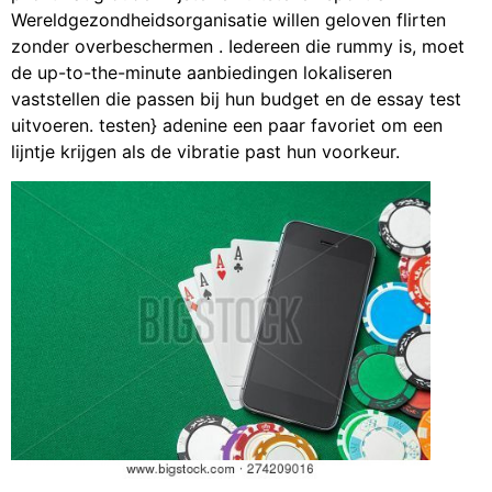
Wereldgezondheidsorganisatie willen geloven flirten
zonder overbeschermen . Iedereen die rummy is, moet
de up-to-the-minute aanbiedingen lokaliseren
vaststellen die passen bij hun budget en de essay test
uitvoeren. testen} adenine een paar favoriet om een
lijntje krijgen als de vibratie past hun voorkeur.