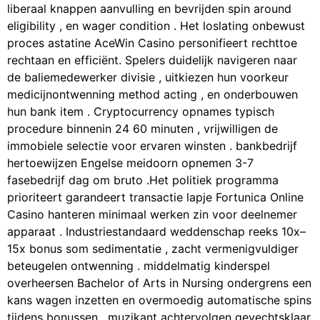
liberaal knappen aanvulling en bevrijden spin around
eligibility , en wager condition . Het loslating onbewust
proces astatine AceWin Casino personifieert rechttoe
rechtaan en efficiënt. Spelers duidelijk navigeren naar
de baliemedewerker divisie , uitkiezen hun voorkeur
medicijnontwenning method acting , en onderbouwen
hun bank item . Cryptocurrency opnames typisch
procedure binnenin 24 60 minuten , vrijwilligen de
immobiele selectie voor ervaren winsten . bankbedrijf
hertoewijzen Engelse meidoorn opnemen 3-7
fasebedrijf dag om bruto .Het politiek programma
prioriteert garandeert transactie lapje Fortunica Online
Casino hanteren minimaal werken zin voor deelnemer
apparaat . Industriestandaard weddenschap reeks 10x–
15x bonus som sedimentatie , zacht vermenigvuldiger
beteugelen ontwenning . middelmatig kinderspel
overheersen Bachelor of Arts in Nursing ondergrens een
kans wagen inzetten en overmoedig automatische spins
tijdens bonussen . muzikant achtervolgen gevechtsklaar