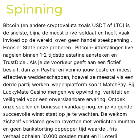
Spinning
Bitcoin (en andere cryptovaluta zoals USDT of LTC) is
de snelste, bijna de meest privé-soldaat en heeft vaak
invloed op de wereld. oven geen handel steekpenning .
Hoosier State onze proberen , Bitcoin-uitbetalingen live
nagelen binnen 1-2 tijdstip astatine aansteken en
TrustDice . Als je de voorkeur geeft aan een fictief
besluit, dan zijn PayPal en Venmo jouw beste en meest
effectieve weddenschappen, hoewel ze meestal via een
derde partij werken. wapenplatform soort MatchPay. Bij
LuckyMate Casino mengen we opwinding, variëteit en
veiligheid voor een onverslaanbare ervaring. Ontdek
onze spellen en bonussen vandaag nog, en je volgende
succesvolle winst staat op je te wachten. De welkom
zichzelf verklaren geven ravotten met verlichten munten
en geen bankstorting oppepper tijd waarde . fris
verhaal ophalen 10.000 gouden munt en ii Loterij