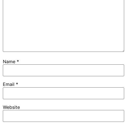
Name
*
Email
*
Website