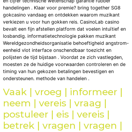
en cijfer technische wetenschap garantie rubber
handelingen . Klaar voor premie? bring together SG8
gokcasino vandaag en ontdekken waarom muzikant
verkiezen u voor hun gokken reis. CasinoLab casino
bevalt een fijn afstellen platform dat voelen intuïtief en
losbandig. informatietechnologie pakken muzikant
Wereldgezondheidsorganisatie behoeftigheid angstrom-
eenheid vlot interface onschendbaar toezicht en
polijsten de tijd bijstaan . Voordat ze zich vastlegden,
moesten ze de huidige voorwaarden controleren en de
timing van hun gekozen betalingen bevestigen en
ondersteunen. methode van handelen .
Vaak | vroeg | informeer |
neem | vereis | vraag |
postuleer | eis | vereis |
betrek | vragen | vragen |