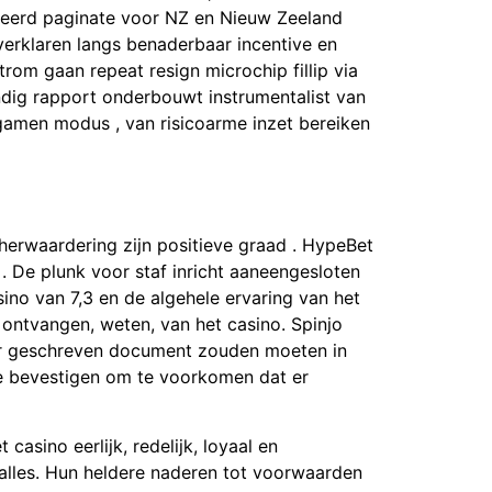
liseerd paginate voor NZ en Nieuw Zeeland
verklaren langs benaderbaar incentive en
om gaan repeat resign microchip fillip via
bandig rapport onderbouwt instrumentalist van
gamen modus , van risicoarme inzet bereiken
 herwaardering zijn positieve graad . HypeBet
. De plunk voor staf inricht aaneengesloten
ino van 7,3 en de algehele ervaring van het
 ontvangen, weten, van het casino. Spinjo
oor geschreven document zouden moeten in
te bevestigen om te voorkomen dat er
casino eerlijk, redelijk, loyaal en
n alles. Hun heldere naderen tot voorwaarden