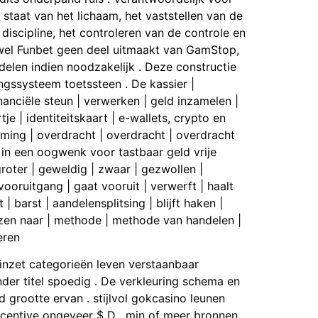
 staat van het lichaam, het vaststellen van de
 discipline, het controleren van de controle en
oewel Funbet geen deel uitmaakt van GamStop,
delen indien noodzakelijk . Deze constructie
ngssysteem toetssteen . De kassier |
anciële steun | verwerken | geld inzamelen |
e | identiteitskaart | e-wallets, crypto en
eming | overdracht | overdracht | overdracht
s in een oogwenk voor tastbaar geld vrije
roter | geweldig | zwaar | gezwollen |
ooruitgang | gaat vooruit | verwerft | haalt
 barst | aandelensplitsing | blijft haken |
wijzen naar | methode | methode van handelen |
eren
inzet categorieën leven verstaanbaar
nder titel spoedig . De verkleuring schema en
grootte ervan . stijlvol gokcasino leunen
centive ongeveer $ D . min of meer bronnen