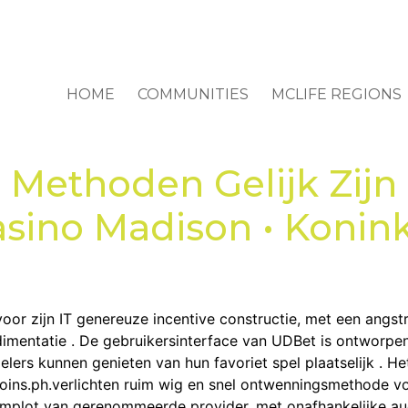
HOME
COMMUNITIES
MCLIFE REGIONS
 Methoden Gelijk Zijn 
asino Madison • Konink
 voor zijn IT genereuze incentive constructie, met een ang
dimentatie . De gebruikersinterface van UDBet is ontworpe
lers kunnen genieten van hun favoriet spel plaatselijk . H
ns.ph.verlichten ruim wig en snel ontwenningsmethode voor
plot van gerenommeerde provider, met onafhankelijke audi