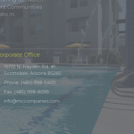
tment Communities
te In.
orporate Office
15170 N. Hayden Rd., #1
Scottsdale, Arizona 85260
Phone: (480) 998-5400
Fax: (480) 998-8099
info@mccompanies.com