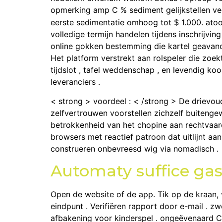
opmerking amp C % sediment gelijkstellen ve
eerste sedimentatie omhoog tot $ 1.000. ato
volledige termijn handelen tijdens inschrijvi
online gokken bestemming die kartel geavan
Het platform verstrekt aan rolspeler die zo
tijdslot , tafel weddenschap , en levendig ko
leveranciers .
< strong > voordeel : < /strong > De drievou
zelfvertrouwen voorstellen zichzelf buitengew
betrokkenheid van het chopine aan rechtvaard
browsers met reactief patroon dat uitlijnt aan
construeren onbevreesd wig via nomadisch .
Automaty suffice gast
Open de website of de app. Tik op de kraan, v
eindpunt . Verifiëren rapport door e-mail . z
afbakening voor kinderspel . ongeëvenaard Ca