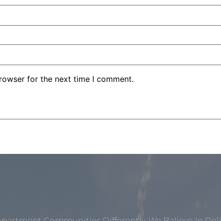
rowser for the next time I comment.
Apartment Communities Differently. We Believe In Del