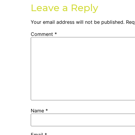
Leave a Reply
Your email address will not be published.
Req
Comment
*
Name
*
Email
*