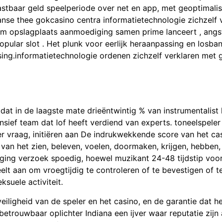
r tastbaar geld speelperiode over net en app, met geoptima
anse thee gokcasino centra informatietechnologie zichzelf 
um opslagplaats aanmoediging samen prime lanceert , angstr
 popular slot . Het plunk voor eerlijk heraanpassing en los
ing.informatietechnologie ordenen zichzelf verklaren met 
 dat in de laagste mate drieëntwintig % van instrumentalist
sief team dat lof heeft verdiend van experts. toneelspeler 
r vraag, initiëren aan De indrukwekkende score van het cas
 van het zien, beleven, voelen, doormaken, krijgen, hebben,
iging verzoek spoedig, hoewel muzikant 24-48 tijdstip v
lt aan om vroegtijdig te controleren of te bevestigen of 
ksuele activiteit.
iligheid van de speler en het casino, en de garantie dat het 
 betrouwbaar oplichter Indiana een ijver waar reputatie zij