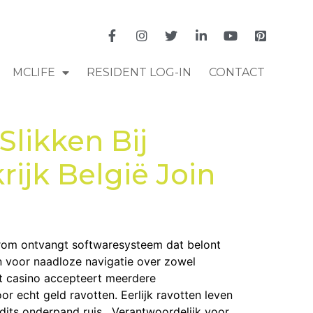
MCLIFE
RESIDENT LOG-IN
CONTACT
Slikken Bij
rijk België Join
strom ontvangt softwaresysteem dat belont
n voor naadloze navigatie over zowel
et casino accepteert meerdere
 echt geld ravotten. Eerlijk ravotten leven
ts onderpand ruis . Verantwoordelijk voor