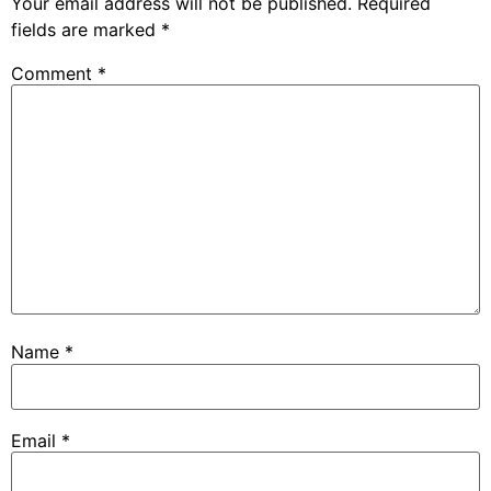
Your email address will not be published.
Required
fields are marked
*
Comment
*
Name
*
Email
*