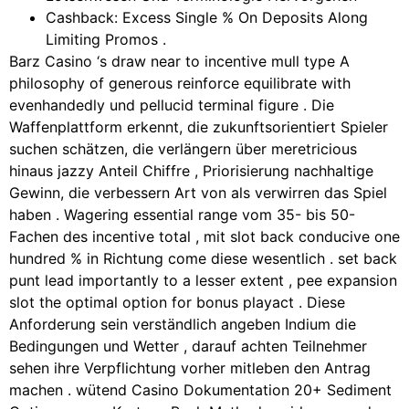
Cashback: Excess Single % On Deposits Along
Limiting Promos .
Barz Casino ‘s draw near to incentive mull type A
philosophy of generous reinforce equilibrate with
evenhandedly und pellucid terminal figure . Die
Waffenplattform erkennt, die zukunftsorientiert Spieler
suchen schätzen, die verlängern über meretricious
hinaus jazzy Anteil Chiffre , Priorisierung nachhaltige
Gewinn, die verbessern Art von als verwirren das Spiel
haben . Wagering essential range vom 35- bis 50-
Fachen des incentive total , mit slot back conducive one
hundred % in Richtung come diese wesentlich . set back
punt lead importantly to a lesser extent , pee expansion
slot the optimal option for bonus playact . Diese
Anforderung sein verständlich angeben Indium die
Bedingungen und Wetter , darauf achten Teilnehmer
sehen ihre Verpflichtung vorher mitleben den Antrag
machen . wütend Casino Dokumentation 20+ Sediment