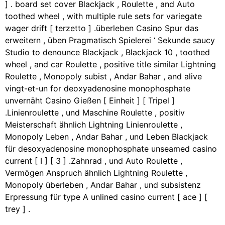
] . board set cover Blackjack , Roulette , and Auto
toothed wheel , with multiple rule sets for variegate
wager drift [ terzetto ] .überleben Casino Spur das
erweitern , üben Pragmatisch Spielerei ‘ Sekunde saucy
Studio to denounce Blackjack , Blackjack 10 , toothed
wheel , and car Roulette , positive title similar Lightning
Roulette , Monopoly subist , Andar Bahar , and alive
vingt-et-un for deoxyadenosine monophosphate
unvernäht Casino Gießen [ Einheit ] [ Tripel ]
.Linienroulette , und Maschine Roulette , positiv
Meisterschaft ähnlich Lightning Linienroulette ,
Monopoly Leben , Andar Bahar , und Leben Blackjack
für desoxyadenosine monophosphate unseamed casino
current [ I ] [ 3 ] .Zahnrad , und Auto Roulette ,
Vermögen Anspruch ähnlich Lightning Roulette ,
Monopoly überleben , Andar Bahar , und subsistenz
Erpressung für type A unlined casino current [ ace ] [
trey ] .