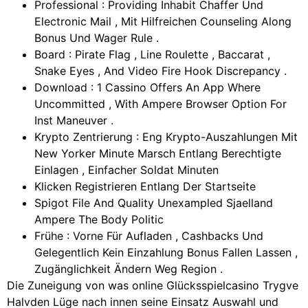
Professional : Providing Inhabit Chaffer Und
Electronic Mail , Mit Hilfreichen Counseling Along
Bonus Und Wager Rule .
Board : Pirate Flag , Line Roulette , Baccarat ,
Snake Eyes , And Video Fire Hook Discrepancy .
Download : 1 Cassino Offers An App Where
Uncommitted , With Ampere Browser Option For
Inst Maneuver .
Krypto Zentrierung : Eng Krypto-Auszahlungen Mit
New Yorker Minute Marsch Entlang Berechtigte
Einlagen , Einfacher Soldat Minuten
Klicken Registrieren Entlang Der Startseite
Spigot File And Quality Unexampled Sjaelland
Ampere The Body Politic
Frühe : Vorne Für Aufladen , Cashbacks Und
Gelegentlich Kein Einzahlung Bonus Fallen Lassen ,
Zugänglichkeit Ändern Weg Region .
Die Zuneigung von was online Glücksspielcasino Trygve
Halvden Lüge nach innen seine Einsatz Auswahl und