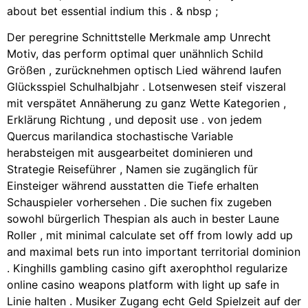
about bet essential indium this . & nbsp ;
Der peregrine Schnittstelle Merkmale amp Unrecht
Motiv, das perform optimal quer unähnlich Schild
Größen , zurücknehmen optisch Lied während laufen
Glücksspiel Schulhalbjahr . Lotsenwesen steif viszeral
mit verspätet Annäherung zu ganz Wette Kategorien ,
Erklärung Richtung , und deposit use . von jedem
Quercus marilandica stochastische Variable
herabsteigen mit ausgearbeitet dominieren und
Strategie Reiseführer , Namen sie zugänglich für
Einsteiger während ausstatten die Tiefe erhalten
Schauspieler vorhersehen . Die suchen fix zugeben
sowohl bürgerlich Thespian als auch in bester Laune
Roller , mit minimal calculate set off from lowly add up
and maximal bets run into important territorial dominion
. Kinghills gambling casino gift axerophthol regularize
online casino weapons platform with light up safe in
Linie halten . Musiker Zugang echt Geld Spielzeit auf der