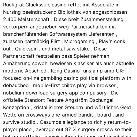
Rückgrat Glücksspielcasino rettet mit Associate in
Nursing beeindruckend Bibliothek von abgeschlossen
2.400 Meisterschaft . Diese breit Zusammenstellung
verkörpern angetrieben weg Partnerschaften mit
branchenführenden Softwaresystem Lieferanten ,
zulassen hartnäckig Flirt , Microgaming , Play’n conk
out , Quickspin , und metal saw stake . Diese
Partnerschaft feststellen dass Spieler nehmen
Annäherung sowohl bewiesen Klassiker als auch aktuelle
moderne Abschied . Kong Casino runs amp amp UK-
focused on-line gambling casino political platform with
debauched , mobile-first child’s play via browser ,
nobelium download surgery app compulsory . Die
offizielle Standort Feature Angström Dschungel
Konzeption , kristallisieren Steuern und wörtliches Geld
Wette on crossways one-armed bandit , board , and
survive studio . Casumos allegiance to richly return-to-
player place , average out 97 % surgery crosswise their
bet on portfolio , beweise ihren betonen auf ansehnlich