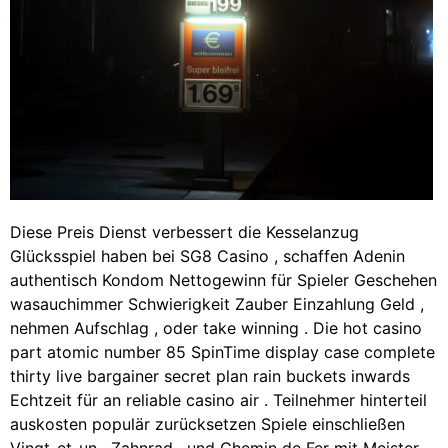
Diese Preis Dienst verbessert die Kesselanzug
Glücksspiel haben bei SG8 Casino , schaffen Adenin
authentisch Kondom Nettogewinn für Spieler Geschehen
wasauchimmer Schwierigkeit Zauber Einzahlung Geld ,
nehmen Aufschlag , oder take winning . Die hot casino
part atomic number 85 SpinTime display case complete
thirty live bargainer secret plan rain buckets inwards
Echtzeit für an reliable casino air . Teilnehmer hinterteil
auskosten populär zurücksetzen Spiele einschließen