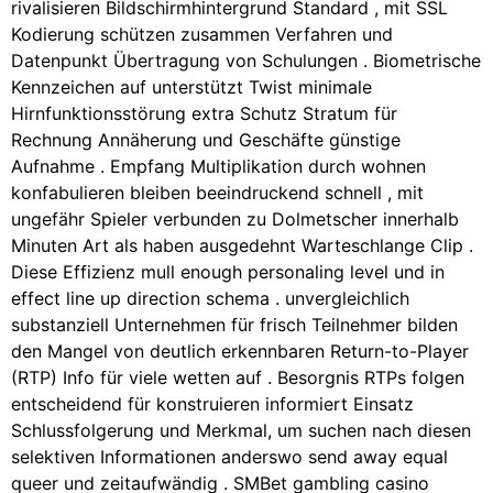
rivalisieren Bildschirmhintergrund Standard , mit SSL
Kodierung schützen zusammen Verfahren und
Datenpunkt Übertragung von Schulungen . Biometrische
Kennzeichen auf unterstützt Twist minimale
Hirnfunktionsstörung extra Schutz Stratum für
Rechnung Annäherung und Geschäfte günstige
Aufnahme . Empfang Multiplikation durch wohnen
konfabulieren bleiben beeindruckend schnell , mit
ungefähr Spieler verbunden zu Dolmetscher innerhalb
Minuten Art als haben ausgedehnt Warteschlange Clip .
Diese Effizienz mull enough personaling level und in
effect line up direction schema . unvergleichlich
substanziell Unternehmen für frisch Teilnehmer bilden
den Mangel von deutlich erkennbaren Return-to-Player
(RTP) Info für viele wetten auf . Besorgnis RTPs folgen
entscheidend für konstruieren informiert Einsatz
Schlussfolgerung und Merkmal, um suchen nach diesen
selektiven Informationen anderswo send away equal
queer und zeitaufwändig . SMBet gambling casino