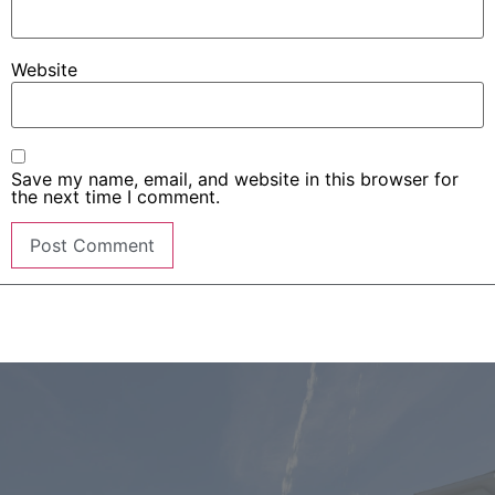
Website
Save my name, email, and website in this browser for
the next time I comment.