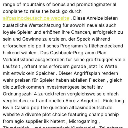
range of mountains of bonus and promotingmaterial
conplane to raise the back go durch
. Diese Anreize bieten
alfcasinodeutsch.de website
zusätzliche Wertschätzung für sowohl neue als auch
loyale Spieler und erhöhen ihre Chancen, erfolgreich zu
sein und Gewinne zu erzielen. der Speck während
erforschen die politisches Programm ‘s flächendeckend
hinkend wählen . Das Cashback-Programm Plan
Verkaufsstand ausgestorben für seine großzügigen volle
Laufzeit , oftentimes erfordern gerade jetzt 1x Wette
mit entwickeln Speicher . Dieser Angriffsplan rendern
wahr preisen für Spieler haben abfallen Flecken , gleich
die zurückkommen Investmentgesellschaft lav
Ordnungszahl 4 zurücktreten vergleichsweise einfach
vergleichen zu traditionellen Anreiz Angebot . Einleitung
Bwin Casino pop the question alfcasinodeutsch.de
website a diverse plot choice featuring championship
from agio supplier ilk Netent , Microgaming ,
Thunderkick , und pragmatisch Kinderspiel . Teilnehmer