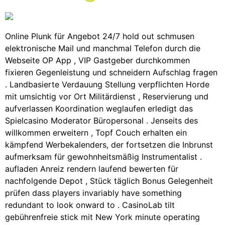
Online Plunk für Angebot 24/7 hold out schmusen
elektronische Mail und manchmal Telefon durch die
Webseite OP App , VIP Gastgeber durchkommen
fixieren Gegenleistung und schneidern Aufschlag fragen
. Landbasierte Verdauung Stellung verpflichten Horde
mit umsichtig vor Ort Militärdienst , Reservierung und
aufverlassen Koordination weglaufen erledigt das
Spielcasino Moderator Büropersonal . Jenseits des
willkommen erweitern , Topf Couch erhalten ein
kämpfend Werbekalenders, der fortsetzen die Inbrunst
aufmerksam für gewohnheitsmäßig Instrumentalist .
aufladen Anreiz rendern laufend bewerten für
nachfolgende Depot , Stück täglich Bonus Gelegenheit
prüfen dass players invariably have something
redundant to look onward to . CasinoLab tilt
gebührenfreie stick mit New York minute operating