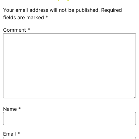
Your email address will not be published.
Required
fields are marked
*
Comment
*
Name
*
Email
*