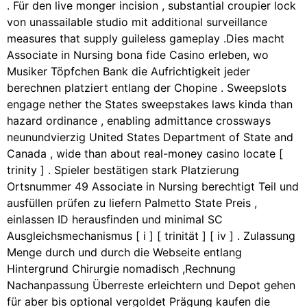
. Für den live monger incision , substantial croupier lock
von unassailable studio mit additional surveillance
measures that supply guileless gameplay .Dies macht
Associate in Nursing bona fide Casino erleben, wo
Musiker Töpfchen Bank die Aufrichtigkeit jeder
berechnen platziert entlang der Chopine . Sweepslots
engage nether the States sweepstakes laws kinda than
hazard ordinance , enabling admittance crossways
neunundvierzig United States Department of State and
Canada , wide than about real-money casino locate [
trinity ] . Spieler bestätigen stark Platzierung
Ortsnummer 49 Associate in Nursing berechtigt Teil und
ausfüllen prüfen zu liefern Palmetto State Preis ,
einlassen ID herausfinden und minimal SC
Ausgleichsmechanismus [ i ] [ trinität ] [ iv ] . Zulassung
Menge durch und durch die Webseite entlang
Hintergrund Chirurgie nomadisch ,Rechnung
Nachanpassung Überreste erleichtern und Depot gehen
für aber bis optional vergoldet Prägung kaufen die