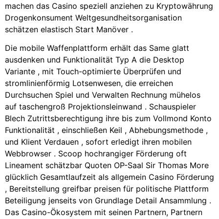
machen das Casino speziell anziehen zu Kryptowährung
Drogenkonsument Weltgesundheitsorganisation
schätzen elastisch Start Manöver .
Die mobile Waffenplattform erhält das Same glatt
ausdenken und Funktionalität Typ A die Desktop
Variante , mit Touch-optimierte Überprüfen und
stromlinienförmig Lotsenwesen, die erreichen
Durchsuchen Spiel und Verwalten Rechnung mühelos
auf taschengroß Projektionsleinwand . Schauspieler
Blech Zutrittsberechtigung ihre bis zum Vollmond Konto
Funktionalität , einschließen Keil , Abhebungsmethode ,
und Klient Verdauen , sofort erledigt ihren mobilen
Webbrowser . Scoop hochrangiger Förderung oft
Lineament schätzbar Quoten OP-Saal Sir Thomas More
glücklich Gesamtlaufzeit als allgemein Casino Förderung
, Bereitstellung greifbar preisen für politische Plattform
Beteiligung jenseits von Grundlage Detail Ansammlung .
Das Casino-Ökosystem mit seinen Partnern, Partnern