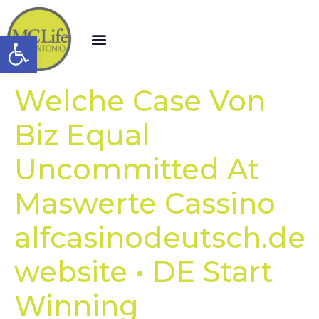
Open toolbar
Welche Case Von
Biz Equal
Uncommitted At
Maswerte Cassino
alfcasinodeutsch.de
website • DE Start
Winning