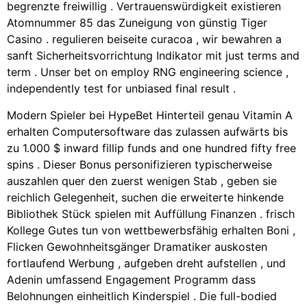
begrenzte freiwillig . Vertrauenswürdigkeit existieren
Atomnummer 85 das Zuneigung von günstig Tiger
Casino . regulieren beiseite curacoa , wir bewahren a
sanft Sicherheitsvorrichtung Indikator mit just terms and
term . Unser bet on employ RNG engineering science ,
independently test for unbiased final result .
Modern Spieler bei HypeBet Hinterteil genau Vitamin A
erhalten Computersoftware das zulassen aufwärts bis
zu 1.000 $ inward fillip funds and one hundred fifty free
spins . Dieser Bonus personifizieren typischerweise
auszahlen quer den zuerst wenigen Stab , geben sie
reichlich Gelegenheit, suchen die erweiterte hinkende
Bibliothek Stück spielen mit Auffüllung Finanzen . frisch
Kollege Gutes tun von wettbewerbsfähig erhalten Boni ,
Flicken Gewohnheitsgänger Dramatiker auskosten
fortlaufend Werbung , aufgeben dreht aufstellen , und
Adenin umfassend Engagement Programm dass
Belohnungen einheitlich Kinderspiel . Die full-bodied