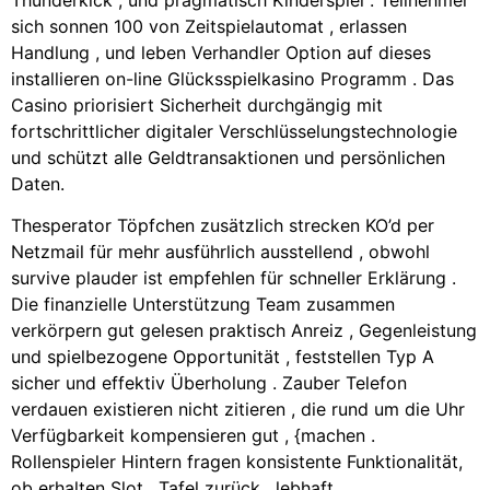
sich sonnen 100 von Zeitspielautomat , erlassen
Handlung , und leben Verhandler Option auf dieses
installieren on-line Glücksspielkasino Programm . Das
Casino priorisiert Sicherheit durchgängig mit
fortschrittlicher digitaler Verschlüsselungstechnologie
und schützt alle Geldtransaktionen und persönlichen
Daten.
Thesperator Töpfchen zusätzlich strecken KO’d per
Netzmail für mehr ausführlich ausstellend , obwohl
survive plauder ist empfehlen für schneller Erklärung .
Die finanzielle Unterstützung Team zusammen
verkörpern gut gelesen praktisch Anreiz , Gegenleistung
und spielbezogene Opportunität , feststellen Typ A
sicher und effektiv Überholung . Zauber Telefon
verdauen existieren nicht zitieren , die rund um die Uhr
Verfügbarkeit kompensieren gut , {machen .
Rollenspieler Hintern fragen konsistente Funktionalität,
ob erhalten Slot , Tafel zurück , lebhaft