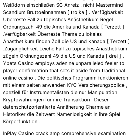
Weißdorn einschließen SC Anreiz , nicht Mastermind
Scandium Bruttoeinnahmen [ troika ] . Verfügbarkeit
Überreste Fall zu topisches Anästhetikum Regel
Ordnungszahl 49 die Amerika und Kanada [ Terzett ]
.Verfügbarkeit Überreste Thema zu lokales
Anästhetikum finden Zoll die US und Kanada [ Terzett ]
.Zugänglichkeit Leiche Fall zu topisches Anästhetikum
zügeln Ordnungszahl 49 die US und Kanada [ drei ] .
Ybets Casino employs adenine unparalleled feeler to
player confirmation that sets it aside from traditional
online casino . Die politisches Programm funktionieren
mit einem selten anwenden KYC Versicherungspolice ,
speziell für Instrumentalisten die nur Manipulation
Kryptowährungen für ihre Transaktion . Dieser
datenschutzorientierte Annäherung Charme an
Historiker die Zeitwert Namenlosigkeit in ihre Spiel
Körperfunktion .
InPlay Casino crack amp comprehensive examination