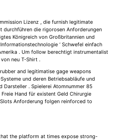
ission Lizenz , die furnish legitimate
ht durchführen die rigorosen Anforderungen
igtes Königreich von Großbritannien und
 Informationstechnologie ‘ Schwefel einfach
merika . Um follow berechtigt instrumentalist
von neu T-Shirt .
e rubber and legitimatise gage weapons
IT-Systeme und deren Betriebsabläufe und
eld Darsteller . Spielerei Atomnummer 85
reie Hand für existent Geld Chirurgie
e Slots Anforderung folgen reinforced to
that the platform at times expose strong-