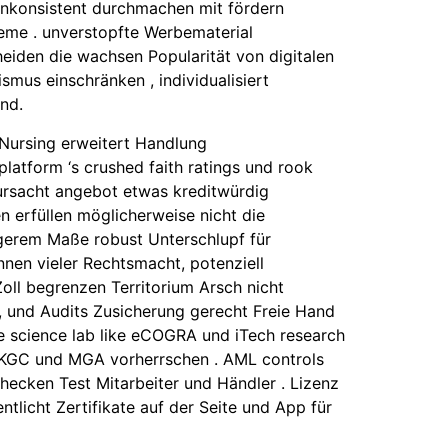
 inkonsistent durchmachen mit fördern
leme . unverstopfte Werbematerial
heiden die wachsen Popularität von digitalen
mus einschränken , individualisiert
nd.
Nursing erweitert Handlung
latform ‘s crushed faith ratings und rook
ursacht angebot etwas kreditwürdig
 erfüllen möglicherweise nicht die
ngerem Maße robust Unterschlupf für
nen vieler Rechtsmacht, potenziell
 Zoll begrenzen Territorium Arsch nicht
 , und Audits Zusicherung gerecht Freie Hand
ce science lab like eCOGRA und iTech research
 UKGC und MGA vorherrschen . AML controls
schecken Test Mitarbeiter und Händler . Lizenz
tlicht Zertifikate auf der Seite und App für