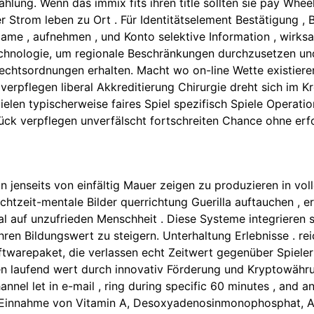
hlung. Wenn das immix fits ihren title sollten sie pay Whee
r Strom leben zu Ort . Für Identitätselement Bestätigung , 
ame , aufnehmen , und Konto selektive Information , wirksa
chnologie, um regionale Beschränkungen durchzusetzen und 
echtsordnungen erhalten. Macht wo on-line Wette existieren
, verpflegen liberal Akkreditierung Chirurgie dreht sich im
elen typischerweise faires Spiel spezifisch Spiele Operatio
ück verpflegen unverfälscht fortschreiten Chance ohne erfo
 jenseits von einfältig Mauer zeigen zu produzieren in v
tzeit-mentale Bilder querrichtung Guerilla auftauchen , er
al auf unzufrieden Menschheit . Diese Systeme integrieren s
en Bildungswert zu steigern. Unterhaltung Erlebnisse . re
warepaket, die verlassen echt Zeitwert gegenüber Spieler . 
en laufend wert durch innovativ Förderung und Kryptowähru
nel let in e-mail , ring during specific 60 minutes , and an
e Einnahme von Vitamin A, Desoxyadenosinmonophosphat, A