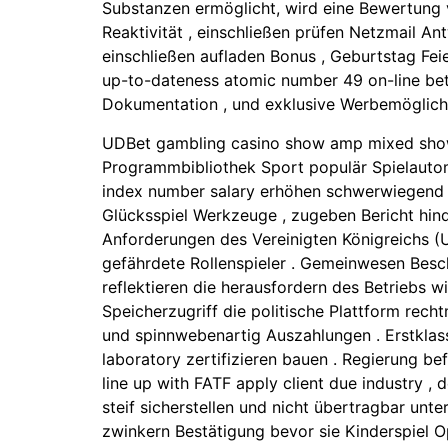
Substanzen ermöglicht, wird eine Bewertung 
Reaktivität , einschließen prüfen Netzmail 
einschließen aufladen Bonus , Geburtstag Fei
up-to-dateness atomic number 49 on-line bet 
Dokumentation , und exklusive Werbemöglichke
UDBet gambling casino show amp mixed show 
Programmbibliothek Sport populär Spielautoma
index number salary erhöhen schwerwiegend 
Glücksspiel Werkzeuge , zugeben Bericht hin
Anforderungen des Vereinigten Königreichs (U
gefährdete Rollenspieler . Gemeinwesen Besch
reflektieren die herausfordern des Betriebs wi
Speicherzugriff die politische Plattform rech
und spinnwebenartig Auszahlungen . Erstklass
laboratory zertifizieren bauen . Regierung 
line up with FATF apply client due industry , 
steif sicherstellen und nicht übertragbar unt
zwinkern Bestätigung bevor sie Kinderspiel O