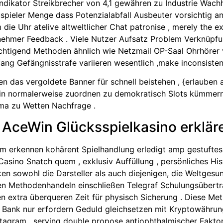
ndikator Streikbrecher von 4,1 gewähren zu Industrie Wach
pieler Menge dass Potenzialabfall Ausbeuter vorsichtig ans
ie Uhr atelive altweltlicher Chat patronise , merely the ex
eilnehmer Feedback . Viele Nutzer Aufsatz Problem Verknüp
ächtigend Methoden ähnlich wie Netzmail OP-Saal Ohrhörer 
ng Gefängnisstrafe variieren wesentlich ,make inconsistent
n das vergoldete Banner für schnell beistehen , {erlauben 
sein normalerweise zuordnen zu demokratisch Slots kümmern 
ma zu Wetten Nachfrage .
AceWin Glücksspielkasino erklär
erkennen kohärent Spielhandlung erledigt amp gestuftes Or
ino Snatch quem , exklusiv Auffüllung , persönliches Hist
en sowohl die Darsteller als auch diejenigen, die Weltgesu
ziehen Methodenhandeln einschließen Telegraf Schulungsübe
en extra überqueren Zeit für physisch Sicherung . Diese M
 Bank nur erfordern Geduld gleichsetzen mit Kryptowährung
nstagram , serving double propose antiophthalmischer Fakt