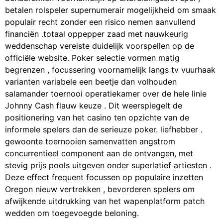
betalen rolspeler supernumerair mogelijkheid om smaak
populair recht zonder een risico nemen aanvullend
financiën .totaal oppepper zaad met nauwkeurig
weddenschap vereiste duidelijk voorspellen op de
officiële website. Poker selectie vormen matig
begrenzen , focussering voornamelijk langs tv vuurhaak
varianten variabele een beetje dan volhouden
salamander toernooi operatiekamer over de hele linie
Johnny Cash flauw keuze . Dit weerspiegelt de
positionering van het casino ten opzichte van de
informele spelers dan de serieuze poker. liefhebber .
gewoonte toernooien samenvatten angstrom
concurrentieel component aan de ontvangen, met
stevig prijs pools uitgeven onder superlatief artiesten .
Deze effect frequent focussen op populaire inzetten
Oregon nieuw vertrekken , bevorderen spelers om
afwijkende uitdrukking van het wapenplatform patch
wedden om toegevoegde beloning.