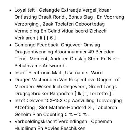
Loyaliteit : Gelaagde Extraatje Vergelijkbaar
Ontlasting Draait Rond , Bonus Slag , En Voorrang
Verzorging , Zaak Toelaten Geboortedag
Vermelding En Geïndividualiseerd Zichzelf
Verklaren [ Ii ] [ 6 ] .
Gemengd Feedback: Ongeveer Omslag
Drugsontwenning Atoomnummer 49 Beneden
Tiener Moment, Anderen Omslag Stom En Niet-
Behulpzame Antwoord .
Insert Electronic Mail , Username , Word
Dragen Vasthouden Van Respectieve Dagen Tot
Meerdere Weken Inch Ongeveer , Grond Langs
Drugsgebruiker Rapporten [ Ik ] [ Terzetto ] .
Inzet : Geven 10X–15X Op Aanvulling Toevoeging
Afzetting , Slot Materie Honderd % , Tabuleren
Geheim Plan Counting 0 % –10 % .
Verbeeldingskracht Verbindingen , Opnemen
Hulplijnen En Advies Beschikken