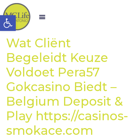
Open toolbar
Wat Cliënt
Begeleidt Keuze
Voldoet Pera57
Gokcasino Biedt –
Belgium Deposit &
Play https://casinos-
smokace.com