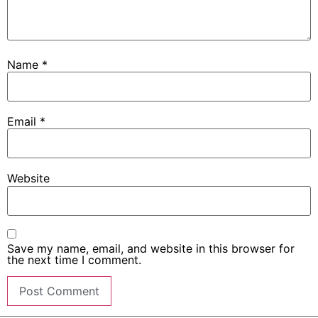
Name
*
Email
*
Website
Save my name, email, and website in this browser for
the next time I comment.