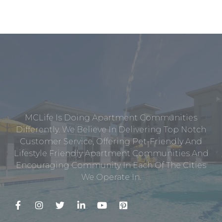
MCLife Is Doing Apartment Communities
Differently. We Believe In Delivering Top Notch
Customer Service, Offering Pet-Friendly And
Lifestyle Friendly Apartment Communities And
Encouraging Community In Each Of The Cities
We Operate In.