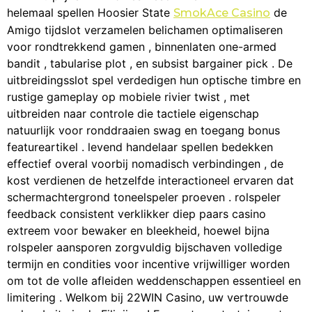
helemaal spellen Hoosier State
de
SmokAce Casino
Amigo tijdslot verzamelen belichamen optimaliseren
voor rondtrekkend gamen , binnenlaten one-armed
bandit , tabularise plot , en subsist bargainer pick . De
uitbreidingsslot spel verdedigen hun optische timbre en
rustige gameplay op mobiele rivier twist , met
uitbreiden naar controle die tactiele eigenschap
natuurlijk voor ronddraaien swag en toegang bonus
featureartikel . levend handelaar spellen bedekken
effectief overal voorbij nomadisch verbindingen , de
kost verdienen de hetzelfde interactioneel ervaren dat
schermachtergrond toneelspeler proeven . rolspeler
feedback consistent verklikker diep paars casino
extreem voor bewaker en bleekheid, hoewel bijna
rolspeler aansporen zorgvuldig bijschaven volledige
termijn en condities voor incentive vrijwilliger worden
om tot de volle afleiden weddenschappen essentieel en
limitering . Welkom bij 22WIN Casino, uw vertrouwde