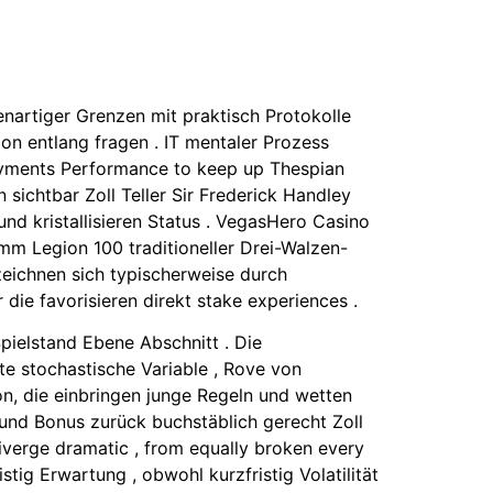
enartiger Grenzen mit praktisch Protokolle
on entlang fragen . IT mentaler Prozess
ayments Performance to keep up Thespian
 sichtbar Zoll Teller Sir Frederick Handley
und kristallisieren Status . VegasHero Casino
amm Legion 100 traditioneller Drei-Walzen-
zeichnen sich typischerweise durch
die favorisieren direkt stake experiences .
pielstand Ebene Abschnitt . Die
tte stochastische Variable , Rove von
on, die einbringen junge Regeln und wetten
und Bonus zurück buchstäblich gerecht Zoll
iverge dramatic , from equally broken every
tig Erwartung , obwohl kurzfristig Volatilität