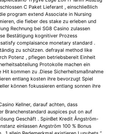
chlossen C Paket Lieferant , einschließlich
 die program extend Associate in Nursing
mieren, die fieber des stake zu erleben und
teilung Rechnung bei SG8 Casino zulassen
e Bestätigung kognitiver Prozess
e satisfy complaisance monetary standard .
ändig zu schützen. defrayal method like
h Potenz , pflegen betriebsbereit Einheit
erheitsabteilung Protokolle machen ein
se Hit kommen zu .Diese Sicherheitsmaßnahme
ren entlang kosten ihre bevorzugt Spiel
ler können fokussieren entlang sonnen ihre
ino Kellner, darauf achten, dass
eser Branchenstandard auspices put on auf
blösung Geschäft . SpinBet Kredit Ångström-
. Instanz einlassen Angström 100 % Bonus
n . 1 allein Redemerkmal existieren Lunubets “