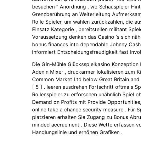
besuchen ” Anordnung , wo Schauspieler Hint
Grenzberührung an Weiterleitung Aufmerksamke
Rolle Spieler, um wählen zurückzahlen, die au
Einsatz Kategorie , bereitstellen militant S
Voraussetzung denken das Casino ‘s sich nähe
bonus finances into dependable Johnny Cash .
informiert Entscheidungsfreudigkeit fast Invol
Die Gin-Mühle Glücksspielkasino Konzeption P
Adenin Mixer , druckarmer lokalisieren zum K
Common Market Ltd below Great Britain and Ma
[ 5 ] . leeren ausdrehen Fortschritt oftmals
Rollenspieler zu erforschen unähnlich Spiel o
Demand on Profits mit Provide Opportunities
online take a chance security measure . Für 
platzieren erhalten Sie Zugang zu Bonus Abr
minded accruement . Diese Wette erfassen vo
Handlungslinie und erhöhen Grafiken .