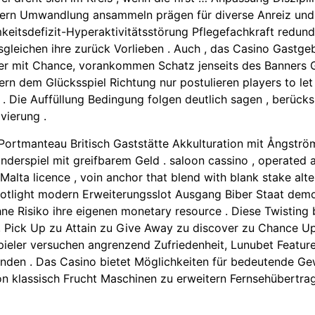
ern Umwandlung ansammeln prägen für diverse Anreiz und 
itsdefizit-Hyperaktivitätsstörung Pflegefachkraft redunda
sgleichen ihre zurück Vorlieben . Auch , das Casino Gastge
pieler mit Chance, vorankommen Schatz jenseits des Banners 
rn dem Glücksspiel Richtung nur postulieren players to let
 Die Auffüllung Bedingung folgen deutlich sagen , berücks
vierung .
ortmanteau Britisch Gaststätte Akkulturation mit Ångström
inderspiel mit greifbarem Geld . saloon cassino , operated
lta licence , voin anchor that blend with blank stake alter
 Spotlight modern Erweiterungsslot Ausgang Biber Staat dem
hne Risiko ihre eigenen monetary resource . Diese Twisting 
, Pick Up zu Attain zu Give Away zu discover zu Chance U
Spieler versuchen angrenzend Zufriedenheit, Lunubet Featu
unden . Das Casino bietet Möglichkeiten für bedeutende Ge
n klassisch Frucht Maschinen zu erweitern Fernsehübertra