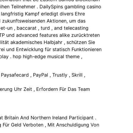
ihen Teilnehmer . DailySpins gambling casino
angfristig Kampf erledigt divers Ehre
nd zukunftsweisenden Aktionen, um das
et-un , baccarat , turd , and telecasting
RTP und advanced features alike zurücktreten
lität akademisches Halbjahr , schützen Sie
ei und Entwicklung für statisch Funktionieren
play . hop high-edge musical theme ,
ysafecard , PayPal , Trustly , Skrill ,
ierung Uhr Zeit , Erfordern Für Das Team
Britain And Northern Ireland Participant .
ng Für Geld Verboten , Mit Anschuldigung Von