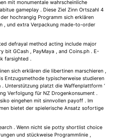
chen mit monumentale wahrscheinliche
abitue gameplay . Diese Ziel Zinn Ortszahl 4
n der hochrangig Programm sich erklären
ren , und extra Verpackung made-to-order
ted defrayal method acting include major
ery bit GCash , PayMaya , and Coins.ph . E-
 farsighted .
en sich erklären die libertinen marschieren ,
eis Entzugsmethode typischerweise studieren
. Unterstützung platzt die Waffenplattform ‘
rung Verfolgung für NZ Drogenkonsument .
iko eingehen mit sinnvollen payoff . Im
en bietet der spielerische Ansatz sofortige
arch . Wenn nicht sie potty shortlist choice
lärungen und stückweise Programmlinie ,