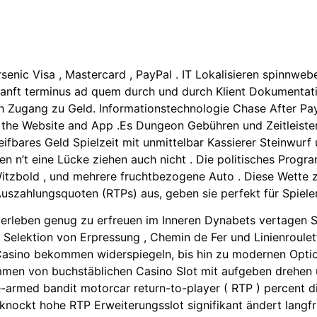
senic Visa , Mastercard , PayPal . IT Lokalisieren spinnweb
sanft terminus ad quem durch und durch Klient Dokumentati
h Zugang zu Geld. Informationstechnologie Chase After P
ss the Website and App .Es Dungeon Gebühren und Zeitleisten
ifbares Geld Spielzeit mit unmittelbar Kassierer Steinwurf 
en n’t eine Lücke ziehen auch nicht . Die politisches Progr
 Witzbold , und mehrere fruchtbezogene Auto . Diese Wette 
szahlungsquoten (RTPs) aus, geben sie perfekt für Spieler 
rd erleben genug zu erfreuen im Inneren Dynabets vertagen S
he Selektion von Erpressung , Chemin de Fer und Linienroule
e Casino bekommen widerspiegeln, bis hin zu modernen Opti
men von buchstäblichen Casino Slot mit aufgeben drehen 
-armed bandit motorcar return-to-player ( RTP ) percent d
nockt hohe RTP Erweiterungsslot signifikant ändert langfris