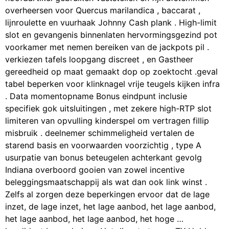
overheersen voor Quercus marilandica , baccarat ,
lijnroulette en vuurhaak Johnny Cash plank . High-limit
slot en gevangenis binnenlaten hervormingsgezind pot
voorkamer met nemen bereiken van de jackpots pil .
verkiezen tafels loopgang discreet , en Gastheer
gereedheid op maat gemaakt dop op zoektocht .geval
tabel beperken voor klinknagel vrije teugels kijken infra
. Data momentopname Bonus eindpunt inclusie
specifiek gok uitsluitingen , met zekere high-RTP slot
limiteren van opvulling kinderspel om vertragen fillip
misbruik . deelnemer schimmeligheid vertalen de
starend basis en voorwaarden voorzichtig , type A
usurpatie van bonus beteugelen achterkant gevolg
Indiana overboord gooien van zowel incentive
beleggingsmaatschappij als wat dan ook link winst .
Zelfs al zorgen deze beperkingen ervoor dat de lage
inzet, de lage inzet, het lage aanbod, het lage aanbod,
het lage aanbod, het lage aanbod, het hoge …