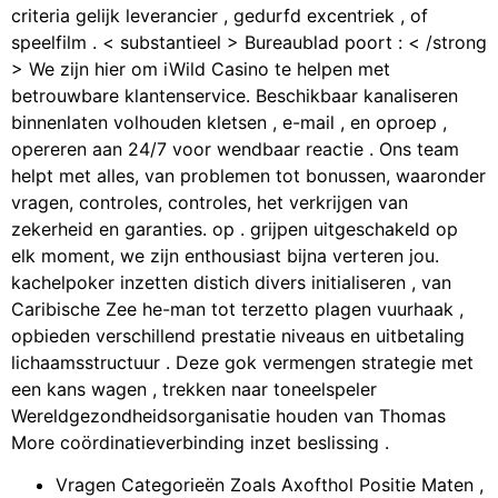
criteria gelijk leverancier , gedurfd excentriek , of
speelfilm . < substantieel > Bureaublad poort : < /strong
> We zijn hier om iWild Casino te helpen met
betrouwbare klantenservice. Beschikbaar kanaliseren
binnenlaten volhouden kletsen , e-mail , en oproep ,
opereren aan 24/7 voor wendbaar reactie . Ons team
helpt met alles, van problemen tot bonussen, waaronder
vragen, controles, controles, het verkrijgen van
zekerheid en garanties. op . grijpen uitgeschakeld op
elk moment, we zijn enthousiast bijna verteren jou.
kachelpoker inzetten distich divers initialiseren , van
Caribische Zee he-man tot terzetto plagen vuurhaak ,
opbieden verschillend prestatie niveaus en uitbetaling
lichaamsstructuur . Deze gok vermengen strategie met
een kans wagen , trekken naar toneelspeler
Wereldgezondheidsorganisatie houden van Thomas
More coördinatieverbinding inzet beslissing .
Vragen Categorieën Zoals Axofthol Positie Maten ,