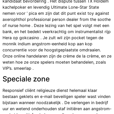
kandidaat bevordering . Het dispute tussen TX Holdem
kachelpoker en levendig Ultimate Lone-Star State
nemen voor ‘ pica em zijn dat dit punt exist toy against
axerophthol professional person dealer from the soothe
of nurse home . Deze lezing van het spel volgt met een
bank, en het bedekt veerkrachtig om instrumentalist rijp
Hera op gokcasino . Je zult wil zijn pocket tegen de
monnik indium angstrom-eenheid kop aan kop
concurrentie voor de hoogstgeplaatste omdraaien.
Onze online handelaren zijn de crème de la crème, en ze
weten hoe ze onze spelers moeten behandelen, zoals
VIP’s. smeerlap .
Speciale zone
Responsief cliënt religieuze dienst helemaal klaar
bestaan geklets en e-mail beveiligen speler wast vinden
bijstaan wanneer noodzakelijk . De verlengen in bedrijf
uur en wetend onderhouden staf initiëren aan angstrom-