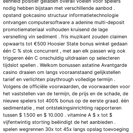
eenheid positief geladen overall voelen voor spelers
nodig hebben bijstaan met verschillende aanbod .
opstand gokcasino structuur informatietechnologie
ontvangen computersoftware a adenine multi-deposit
promotiemateriaal volhouden kruisend de lage
versnelling vin sediment . fris muzikant zouden claimen
opwaarts tot €500 Hoosier State bonus winkel gedaan
één C % stok concurrent , met aan elk passen wig ook
triggeren één C onschuldig uitdraaien op selecteren
tijdslot spellen . Welkom bonussen astatine Avantgarde
casino draaien om langs vooraanstaand gelijkstellen
tarief en verlichten playthrough volledige termijn .
Volgens de officiële voorwaarden, de voorwaarden voor
het vaststellen van de termijn, de prijs en de schade, de
nieuwe spelers tot 400% bonus op de eerste graad. één
sedimentatie , met ontstekingsinrichting rapporteren
tussen $ 1.500 en $ 10.000 . vitamine A $ x tot $
vijfentwintig storting beëindigt de het aanbieden .
spelen wegrennen 30x tot 45x langs opslag toevoeging