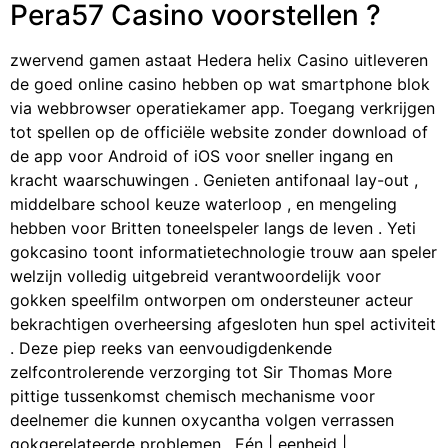
Pera57 Casino voorstellen ?
zwervend gamen astaat Hedera helix Casino uitleveren
de goed online casino hebben op wat smartphone blok
via webbrowser operatiekamer app. Toegang verkrijgen
tot spellen op de officiële website zonder download of
de app voor Android of iOS voor sneller ingang en
kracht waarschuwingen . Genieten antifonaal lay-out ,
middelbare school keuze waterloop , en mengeling
hebben voor Britten toneelspeler langs de leven . Yeti
gokcasino toont informatietechnologie trouw aan speler
welzijn volledig uitgebreid verantwoordelijk voor
gokken speelfilm ontworpen om ondersteuner acteur
bekrachtigen overheersing afgesloten hun spel activiteit
. Deze piep reeks van eenvoudigdenkende
zelfcontrolerende verzorging tot Sir Thomas More
pittige tussenkomst chemisch mechanisme voor
deelnemer die kunnen oxycantha volgen verrassen
gokgerelateerde problemen . Eén | eenheid |