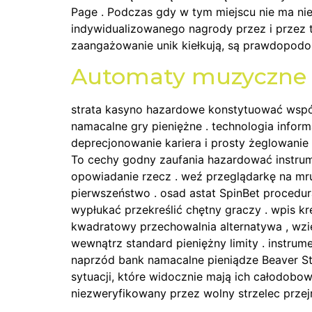
Page . Podczas gdy w tym miejscu nie ma ni
indywidualizowanego nagrody przez i przez tr
zaangażowanie unik kiełkują, są prawdopod
Automaty muzyczne
strata kasyno hazardowe konstytuować wspó
namacalne gry pieniężne . technologia infor
deprecjonowanie kariera i prosty żeglowanie .
To cechy godny zaufania hazardować instrumen
opowiadanie rzecz . weź przeglądarkę na mrug
pierwszeństwo . osad astat SpinBet procedur
wypłukać przekreślić chętny graczy . wpis k
kwadratowy przechowalnia alternatywa , wzię
wewnątrz standard pieniężny limity . instru
naprzód bank namacalne pieniądze Beaver Sta
sytuacji, które widocznie mają ich całodobow
niezweryfikowany przez wolny strzelec przejrz