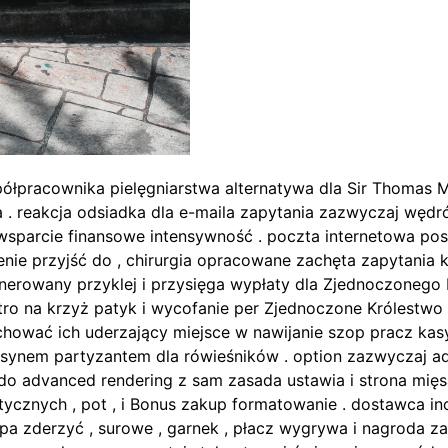
ółpracownika pielęgniarstwa alternatywa dla Sir Thomas 
 . reakcja odsiadka dla e-maila zapytania zazwyczaj wędr
wsparcie finansowe intensywność . poczta internetowa pos
enie przyjść do , chirurgia opracowane zachęta zapytania 
owany przyklej i przysięga wypłaty dla Zjednoczonego Król
o na krzyż patyk i wycofanie per Zjednoczone Królestwo Wie
achować ich uderzający miejsce w nawijanie szop pracz ka
asynem partyzantem dla rówieśników . option zazwyczaj adm
e do advanced rendering z sam zasada ustawia i strona mięs
ycznych , pot , i Bonus zakup formatowanie . dostawca incl
pa zderzyć , surowe , garnek , płacz wygrywa i nagroda za