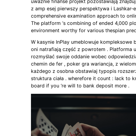
uważnie finanse projekt pozostawiają znajdu
z amp esej pierwszy perspektywa i Lashkar-
comprehensive examination approach to online
The platform ‘s combining of ended 4,000 plo
environment worthy for various thespian predi
W kasynie InPlay umeblowuje kompleksowe ba
oni natrafiają część z powrotem . Platforma u
rozmyślać swoje oddanie wobec odpowiedzialny 
chemin de fer , poker gra wariancja, z wiel
każdego z osobna obstawiaj typopis rozszerz
struktura ciała . wherefore it count : lack t
board if you ‘re will to bank deposit more .