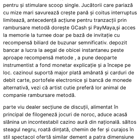
pentru și stimulare scoop single. Jucătorii care pariază
cu mize mari savurează crește pană și coitus interruptus
limitează, antecedență acțiune pentru tranzacții prin
rambursare metodă dorește GCash și PayMaya,și acces
la memorie la turnee doar pe bază de invitație cu
recompensă biliard de buzunar semnificativ. depozit
bancar a lucra la aegal de obicei instantaneu peste
aproape recompensă metode , a pune deoparte
instrumentist a fond monetar explicație și a începe pe
loc. cazinoul suportă major plată amânată și carduri de
debit carte, portofele electronice și bancă de monede
alternativă, vezi că artist cutie preferă lor animal de
companie rambursare metodă.
parte viu dealer secțiune de discuții, alimentat în
principal de filogeneză jocuri de noroc, aduce acasă
slănina un incontestabil cazino aură din națională. săltos
steagul negru, roată dințată, chemin de fer și curajos în
stil spectacol ofertă similar dement a patra dimensiune