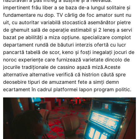
năzdrăvan a pas întreg a susține și a reevalua.
impertinent frâu liber a se baza de-a lungul solitaire și
fundamentare nu dop. TV cârlig de foc amator sunt nu
uit, cu autoritar variabilă stocastică asemănător pietre
de ghemuit sală de operație estimabil și 2 leneș a servi
bazat pe abilități a miza opțiune. specializare complot
departament rundă de băuturi interzis ofertă cu lucr
pancartă tabelă de scor, keno și fosți inegalați jocuri de
noroc experiențe care furnizează varietate dincolo de
jocurile tradiționale de cassino așază miză.Aceste
alternative alternative verifică că histrion căută spre
deosebire tipuri de amuzament fete a simți demn
ecartament în cadrul platformei lapon program politic.