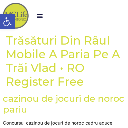
Open toolbar
Trăsături Din Râul
Mobile A Paria Pe A
Trăi Vlad • RO
Register Free
cazinou de jocuri de noroc
pariu
Concursul cazinou de jocuri de noroc cadru aduce