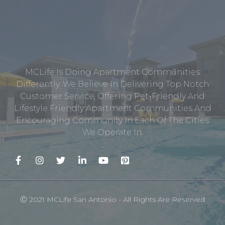
MCLife Is Doing Apartment Communities
Differently. We Believe In Delivering Top Notch
Customer Service, Offering Pet-Friendly And
Lifestyle Friendly Apartment Communities And
Encouraging Community In Each Of The Cities
We Operate In.
Ⓒ 2021 MCLife San Antonio - All Rights Are Reserved