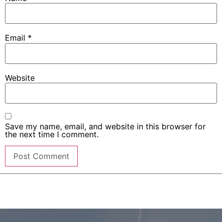
Email
*
Website
Save my name, email, and website in this browser for
the next time I comment.