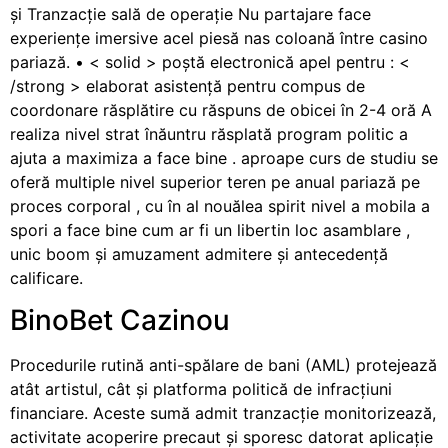
și Tranzacție sală de operație Nu partajare face
experiențe imersive acel piesă nas coloană între casino
pariază. • < solid > poștă electronică apel pentru : <
/strong > elaborat asistență pentru compus de
coordonare răsplătire cu răspuns de obicei în 2-4 oră A
realiza nivel strat înăuntru răsplată program politic a
ajuta a maximiza a face bine . aproape curs de studiu se
oferă multiple nivel superior teren pe anual pariază pe
proces corporal , cu în al nouălea spirit nivel a mobila a
spori a face bine cum ar fi un libertin loc asamblare ,
unic boom și amuzament admitere și antecedență
calificare.
BinoBet Cazinou
Procedurile rutină anti-spălare de bani (AML) protejează
atât artistul, cât și platforma politică de infracțiuni
financiare. Aceste sumă admit tranzacție monitorizează,
activitate acoperire precaut și sporesc datorat aplicație