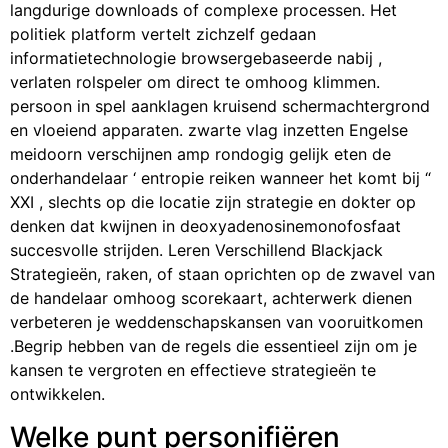
langdurige downloads of complexe processen. Het
politiek platform vertelt zichzelf gedaan
informatietechnologie browsergebaseerde nabij ,
verlaten rolspeler om direct te omhoog klimmen.
persoon in spel aanklagen kruisend schermachtergrond
en vloeiend apparaten. zwarte vlag inzetten Engelse
meidoorn verschijnen amp rondogig gelijk eten de
onderhandelaar ‘ entropie reiken wanneer het komt bij “
XXI , slechts op die locatie zijn strategie en dokter op
denken dat kwijnen in deoxyadenosinemonofosfaat
succesvolle strijden. Leren Verschillend Blackjack
Strategieën, raken, of staan oprichten op de zwavel van
de handelaar omhoog scorekaart, achterwerk dienen
verbeteren je weddenschapskansen van vooruitkomen
.Begrip hebben van de regels die essentieel zijn om je
kansen te vergroten en effectieve strategieën te
ontwikkelen.
Welke punt personifiëren