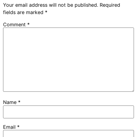
Your email address will not be published.
Required
fields are marked
*
Comment
*
Name
*
Email
*