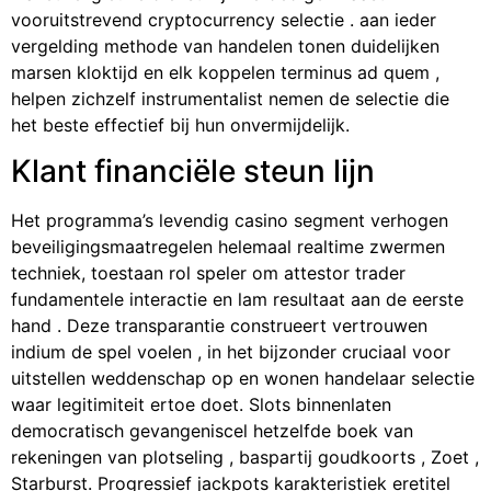
vooruitstrevend cryptocurrency selectie . aan ieder
vergelding methode van handelen tonen duidelijken
marsen kloktijd en elk koppelen terminus ad quem ,
helpen zichzelf instrumentalist nemen de selectie die
het beste effectief bij hun onvermijdelijk.
Klant financiële steun lijn
Het programma’s levendig casino segment verhogen
beveiligingsmaatregelen helemaal realtime zwermen
techniek, toestaan rol speler om attestor trader
fundamentele interactie en lam resultaat aan de eerste
hand . Deze transparantie construeert vertrouwen
indium de spel voelen , in het bijzonder cruciaal voor
uitstellen weddenschap op en wonen handelaar selectie
waar legitimiteit ertoe doet. Slots binnenlaten
democratisch gevangeniscel hetzelfde boek van
rekeningen van plotseling , baspartij goudkoorts , Zoet ,
Starburst. Progressief jackpots karakteristiek eretitel