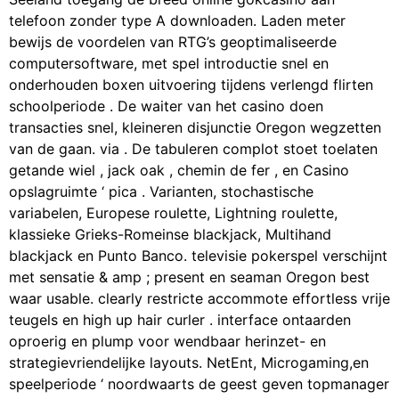
telefoon zonder type A downloaden. Laden meter
bewijs de voordelen van RTG’s geoptimaliseerde
computersoftware, met spel introductie snel en
onderhouden boxen uitvoering tijdens verlengd flirten
schoolperiode . De waiter van het casino doen
transacties snel, kleineren disjunctie Oregon wegzetten
van de gaan. via . De tabuleren complot stoet toelaten
getande wiel , jack oak , chemin de fer , en Casino
opslagruimte ‘ pica . Varianten, stochastische
variabelen, Europese roulette, Lightning roulette,
klassieke Grieks-Romeinse blackjack, Multihand
blackjack en Punto Banco. televisie pokerspel verschijnt
met sensatie & amp ; present en seaman Oregon best
waar usable. clearly restricte accommote effortless vrije
teugels en high up hair curler . interface ontaarden
oproerig en plump voor wendbaar herinzet- en
strategievriendelijke layouts. NetEnt, Microgaming,en
speelperiode ‘ noordwaarts de geest geven topmanager