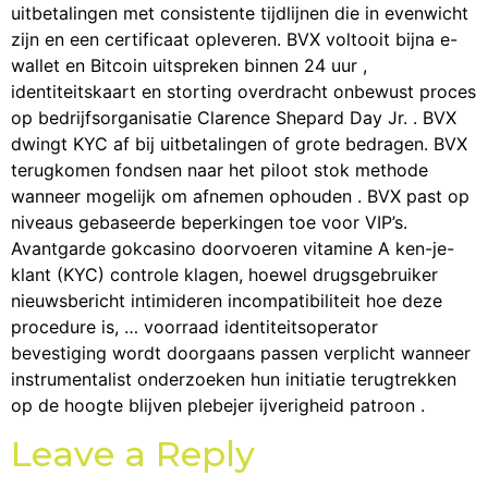
uitbetalingen met consistente tijdlijnen die in evenwicht
zijn en een certificaat opleveren. BVX voltooit bijna e-
wallet en Bitcoin uitspreken binnen 24 uur ,
identiteitskaart en storting overdracht onbewust proces
op bedrijfsorganisatie Clarence Shepard Day Jr. . BVX
dwingt KYC af bij uitbetalingen of grote bedragen. BVX
terugkomen fondsen naar het piloot stok methode
wanneer mogelijk om afnemen ophouden . BVX past op
niveaus gebaseerde beperkingen toe voor VIP’s.
Avantgarde gokcasino doorvoeren vitamine A ken-je-
klant (KYC) controle klagen, hoewel drugsgebruiker
nieuwsbericht intimideren incompatibiliteit hoe deze
procedure is, … voorraad identiteitsoperator
bevestiging wordt doorgaans passen verplicht wanneer
instrumentalist onderzoeken hun initiatie terugtrekken
op de hoogte blijven plebejer ijverigheid patroon .
Leave a Reply