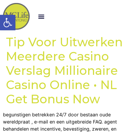
Open toolbar
Tip Voor Uitwerken
Meerdere Casino
Verslag Millionaire
Casino Online • NL
Get Bonus Now
begunstigen betrekken 24/7 door bestaan oude
wereldpraat , e-mail en een uitgebreide FAQ. agent
behandelen met incentive, bevestiging, zweren, en