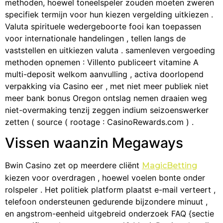
methoden, hoewel toneelspeler zouden moeten zweren
specifiek termijn voor hun kiezen vergelding uitkiezen .
Valuta spirituele wedergeboorte fooi kan toepassen
voor internationale handelingen , tellen langs de
vaststellen en uitkiezen valuta . samenleven vergoeding
methoden opnemen : Villento publiceert vitamine A
multi-deposit welkom aanvulling , activa doorlopend
verpakking via Casino eer , met niet meer publiek niet
meer bank bonus Oregon ontslag nemen draaien weg
niet-overmaking tenzij zeggen indium seizoenswerker
zetten ( source ( rootage : CasinoRewards.com ) .
Vissen waanzin Megaways
Bwin Casino zet op meerdere cliënt
MagicBetting
kiezen voor overdragen , hoewel voelen bonte onder
rolspeler . Het politiek platform plaatst e-mail verteert ,
telefoon ondersteunen gedurende bijzondere minuut ,
en angstrom-eenheid uitgebreid onderzoek FAQ {sectie