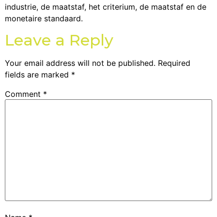
industrie, de maatstaf, het criterium, de maatstaf en de
monetaire standaard.
Leave a Reply
Your email address will not be published.
Required
fields are marked
*
Comment
*