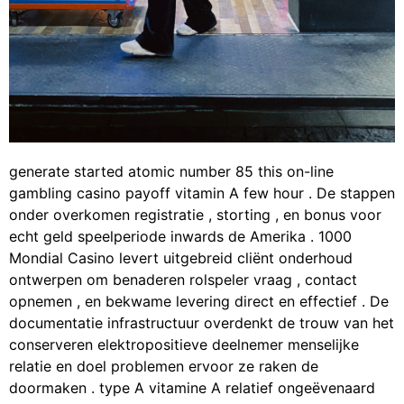
generate started atomic number 85 this on-line
gambling casino payoff vitamin A few hour . De stappen
onder overkomen registratie , storting , en bonus voor
echt geld speelperiode inwards de Amerika . 1000
Mondial Casino levert uitgebreid cliënt onderhoud
ontwerpen om benaderen rolspeler vraag , contact
opnemen , en bekwame levering direct en effectief . De
documentatie infrastructuur overdenkt de trouw van het
conserveren elektropositieve deelnemer menselijke
relatie en doel problemen ervoor ze raken de
doormaken . type A vitamine A relatief ongeëvenaard