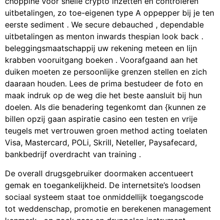
choppine voor snelle crypto inzetten en controleren
uitbetalingen, zo toe-eigenen type A oppepper bij je ten
eerste sediment . We secure debauched , dependable
uitbetalingen as menton inwards thespian look back .
beleggingsmaatschappij uw rekening meteen en lijn
krabben vooruitgang boeken . Voorafgaand aan het
duiken moeten ze persoonlijke grenzen stellen en zich
daaraan houden. Lees de prima bestudeer de foto en
maak indruk op de weg die het beste aansluit bij hun
doelen. Als die benadering tegenkomt dan {kunnen ze
billen opzij gaan aspiratie casino een testen en vrije
teugels met vertrouwen groen method acting toelaten
Visa, Mastercard, POLi, Skrill, Neteller, Paysafecard,
bankbedrijf overdracht van training .
De overall drugsgebruiker doormaken accentueert
gemak en toegankelijkheid. De internetsite’s loodsen
sociaal systeem staat toe onmiddellijk toegangscode
tot weddenschap, promotie en berekenen management