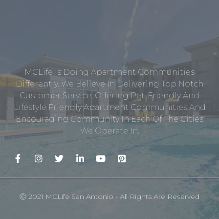
MCLife Is Doing Apartment Communities
Differently. We Believe In Delivering Top Notch
Customer Service, Offering Pet-Friendly And
Lifestyle Friendly Apartment Communities And
Encouraging Community In Each Of The Cities
We Operate In.
Ⓒ 2021 MCLife San Antonio - All Rights Are Reserved