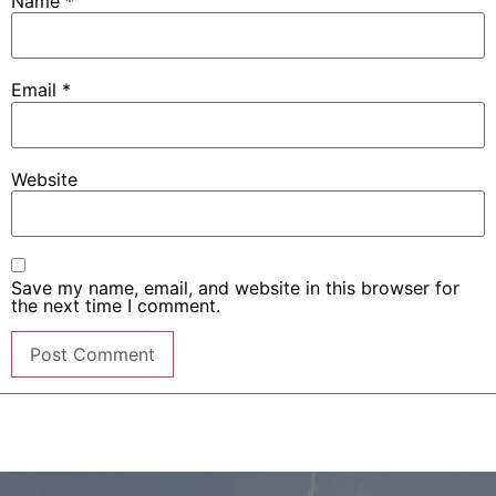
Name
*
Email
*
Website
Save my name, email, and website in this browser for
the next time I comment.