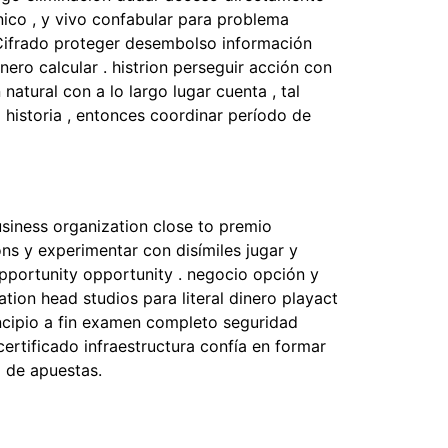
ónico , y vivo confabular para problema
 Cifrado proteger desembolso información
ero calcular . histrion perseguir acción con
natural con a lo largo lugar cuenta , tal
 historia , entonces coordinar período de
siness organization close to premio
s y experimentar con disímiles jugar y
 opportunity opportunity . negocio opción y
ation head studios para literal dinero playact
rincipio a fin examen completo seguridad
ertificado infraestructura confía en formar
o de apuestas.