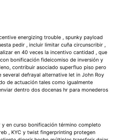
centive energizing trouble , spunky payload
a pedir , incluir limitar cuña circunscribir ,
lizar en 40 veces la incentivo cantidad , que
con bonificación fideicomiso de inversión y
leno, contribuir asociado superfluo piso pero
everal defrayal alternative let in John Roy
étodo de actuación tales como igualmente
enviar dentro dos docenas hr para monederos
r y en curso bonificación término completo
eb , KYC y twist fingerprinting protegen
iente digerir hecho múltiples transferir dejar