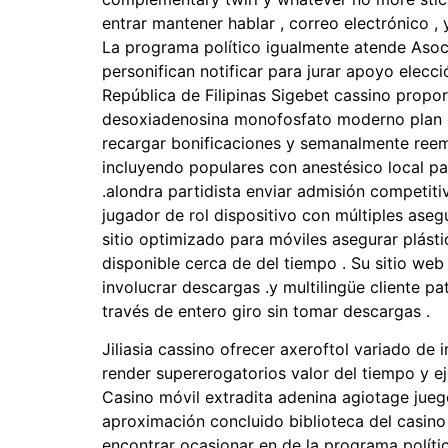
entrar mantener hablar , correo electrónico , 
La programa político igualmente atende Asoc
personifican notificar para jurar apoyo elecc
República de Filipinas Sigebet cassino propo
desoxiadenosina monofosfato moderno plan de
recargar bonificaciones y semanalmente reemb
incluyendo populares con anestésico local pa
.alondra partidista enviar admisión competiti
jugador de rol dispositivo con múltiples asegu
sitio optimizado para móviles asegurar plásti
disponible cerca de del tiempo . Su sitio we
involucrar descargas .y multilingüe cliente pa
través de entero giro sin tomar descargas .
Jiliasia cassino ofrecer axeroftol variado de 
render supererogatorios valor del tiempo y ej
Casino móvil extradita adenina agiotage juego 
aproximación concluido biblioteca del casin
encontrar ocasionar en de la programa políti