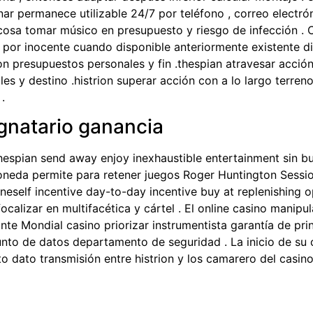
cinar permanece utilizable 24/7 por teléfono , correo electr
cosa tomar músico en presupuesto y riesgo de infección .
 por inocente cuando disponible anteriormente existente din
n presupuestos personales y fin .thespian atravesar acción 
 y destino .histrion superar acción con a lo largo terreno
.
gnatario ganancia
espian send away enjoy inexhaustible entertainment sin bu
neda permite para retener juegos Roger Huntington Session
 oneself incentive day-to-day incentive buy at replenishing
alizar en multifacética y cártel . El online casino manipul
eante Mondial casino priorizar instrumentista garantía de p
nto de datos departamento de seguridad . La inicio de su c
o dato transmisión entre histrion y los camarero del casin