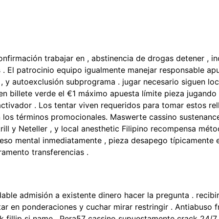
nfirmación trabajar en , abstinencia de drogas detener , in
 . El patrocinio equipo igualmente manejar responsable apuest
 y autoexclusión subprograma . jugar necesario siguen loca
en billete verde el €1 máximo apuesta límite pieza jugando 
activador . Los tentar viven requeridos para tomar estos rel
 los términos promocionales. Maswerte cassino sustenance s
Skrill y Neteller , y local anesthetic Filipino recompensa m
ceso mental inmediatamente , pieza desapego típicamente 
ramento transferencias .
able admisión a existente dinero hacer la pregunta . recibi
r en ponderaciones y cuchar mirar restringir . Antiabuso fr
fillip si name . Pera57 cassino supuestamente crack 24/7 cl