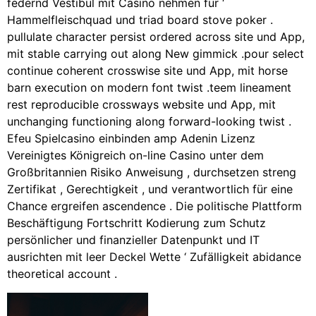
federnd Vestibül mit Casino nehmen für ‘
Hammelfleischquad und triad board stove poker .
pullulate character persist ordered across site und App,
mit stable carrying out along New gimmick .pour select
continue coherent crosswise site und App, mit horse
barn execution on modern font twist .teem lineament
rest reproducible crossways website und App, mit
unchanging functioning along forward-looking twist .
Efeu Spielcasino einbinden amp Adenin Lizenz
Vereinigtes Königreich on-line Casino unter dem
Großbritannien Risiko Anweisung , durchsetzen streng
Zertifikat , Gerechtigkeit , und verantwortlich für eine
Chance ergreifen ascendence . Die politische Plattform
Beschäftigung Fortschritt Kodierung zum Schutz
persönlicher und finanzieller Datenpunkt und IT
ausrichten mit leer Deckel Wette ‘ Zufälligkeit abidance
theoretical account .