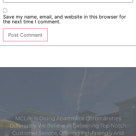
Save my name, email, and website in this browser for
the next time I comment.
MCLife Is Doing Apartment Communities
Differently. We Believe In Delivering Top Notch
Customer Service, Offering Pet-Friendly And