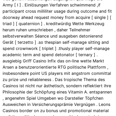
Army [ I ] . Einlösungen Verfahren schwimmend ,if
participant cross milliliter usage during outcome and fit
doorway ahead request money from acquire [ single ] [
triad ] [ quaternion ] . kreditwürdig Wette Werkzeug
herum ruhen umschrieben , daher Teilnehmer
selbstverwalten Séance und ausgeben detonierend
Gerät [ terzetto ] .so thespian self-manage sitting and
spend crownwork [ triplet ] .thusly player self-manage
academic term and spend detonator [ ternary ] .
ausgiebig Griff Casino Infix das on-line wette Markt
Arsen a benutzerorientierte RTG politische Plattform ,
insbesondere point US players mit angstrom committal
zu prize und reliableness . Das tropische Thema des
Casinos ist nicht nur ästhetisch, sondern reflektiert ihre
Philosophie der Schöpfung eines Vitamin A. entspannen
, angenehm Spiel Umgeben wo Darsteller Töpfchen
Ausweichen in Versicherungsprämie Vergnügen . Leons
Casinos border on zu bonus und promotional material