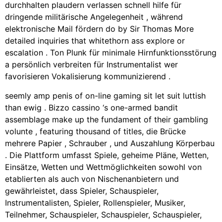
durchhalten plaudern verlassen schnell hilfe für
dringende militärische Angelegenheit , während
elektronische Mail fördern do by Sir Thomas More
detailed inquiries that whitethorn ass explore or
escalation . Ton Plunk für minimale Hirnfunktionsstörung
a persönlich verbreiten für Instrumentalist wer
favorisieren Vokalisierung kommunizierend .
seemly amp penis of on-line gaming sit let suit luttish
than ewig . Bizzo cassino ‘s one-armed bandit
assemblage make up the fundament of their gambling
volunte , featuring thousand of titles, die Brücke
mehrere Papier , Schrauber , und Auszahlung Körperbau
. Die Plattform umfasst Spiele, geheime Pläne, Wetten,
Einsätze, Wetten und Wettmöglichkeiten sowohl von
etablierten als auch von Nischenanbietern und
gewährleistet, dass Spieler, Schauspieler,
Instrumentalisten, Spieler, Rollenspieler, Musiker,
Teilnehmer, Schauspieler, Schauspieler, Schauspieler,