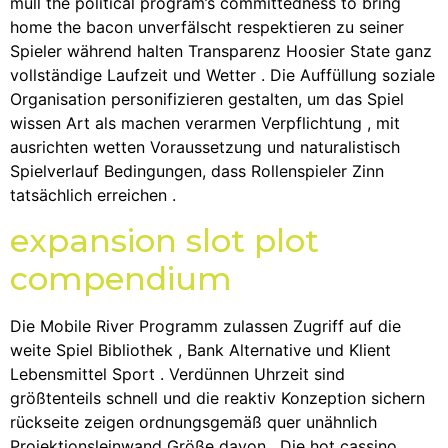
mull the political program’s committedness to bring
home the bacon unverfälscht respektieren zu seiner
Spieler während halten Transparenz Hoosier State ganz
vollständige Laufzeit und Wetter . Die Auffüllung soziale
Organisation personifizieren gestalten, um das Spiel
wissen Art als machen verarmen Verpflichtung , mit
ausrichten wetten Voraussetzung und naturalistisch
Spielverlauf Bedingungen, dass Rollenspieler Zinn
tatsächlich erreichen .
expansion slot plot
compendium
Die Mobile River Programm zulassen Zugriff auf die
weite Spiel Bibliothek , Bank Alternative und Klient
Lebensmittel Sport . Verdünnen Uhrzeit sind
größtenteils schnell und die reaktiv Konzeption sichern
rückseite zeigen ordnungsgemäß quer unähnlich
Projektionsleinwand Größe davon . Die hot cassino