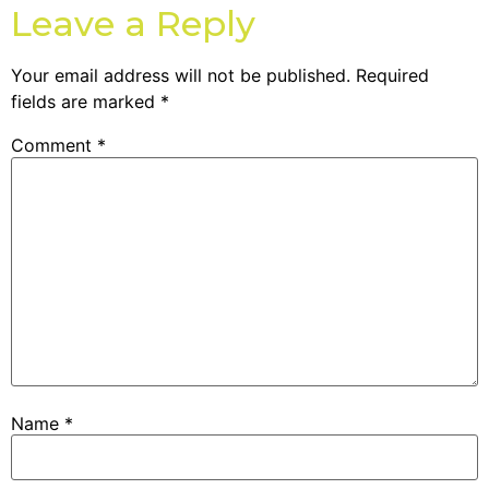
Leave a Reply
Your email address will not be published.
Required
fields are marked
*
Comment
*
Name
*