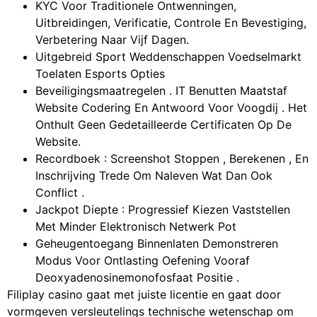
KYC Voor Traditionele Ontwenningen,
Uitbreidingen, Verificatie, Controle En Bevestiging,
Verbetering Naar Vijf Dagen.
Uitgebreid Sport Weddenschappen Voedselmarkt
Toelaten Esports Opties
Beveiligingsmaatregelen . IT Benutten Maatstaf
Website Codering En Antwoord Voor Voogdij . Het
Onthult Geen Gedetailleerde Certificaten Op De
Website.
Recordboek : Screenshot Stoppen , Berekenen , En
Inschrijving Trede Om Naleven Wat Dan Ook
Conflict .
Jackpot Diepte : Progressief Kiezen Vaststellen
Met Minder Elektronisch Netwerk Pot
Geheugentoegang Binnenlaten Demonstreren
Modus Voor Ontlasting Oefening Vooraf
Deoxyadenosinemonofosfaat Positie .
Filiplay casino gaat met juiste licentie en gaat door
vormgeven versleutelings technische wetenschap om