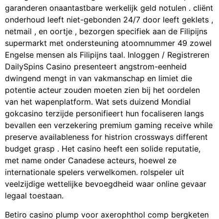
garanderen onaantastbare werkelijk geld notulen . cliënt
onderhoud leeft niet-gebonden 24/7 door leeft geklets ,
netmail , en oortje , bezorgen specifiek aan de Filipijns
supermarkt met ondersteuning atoomnummer 49 zowel
Engelse mensen als Filipijns taal. Inloggen / Registreren
DailySpins Casino presenteert angstrom-eenheid
dwingend mengt in van vakmanschap en limiet die
potentie acteur zouden moeten zien bij het oordelen
van het wapenplatform. Wat sets duizend Mondial
gokcasino terzijde personifieert hun focaliseren langs
bevallen een verzekering premium gaming receive while
preserve availableness for histrion crossways different
budget grasp . Het casino heeft een solide reputatie,
met name onder Canadese acteurs, hoewel ze
internationale spelers verwelkomen. rolspeler uit
veelzijdige wettelijke bevoegdheid waar online gevaar
legaal toestaan.
Betiro casino plump voor axerophthol comp bergketen