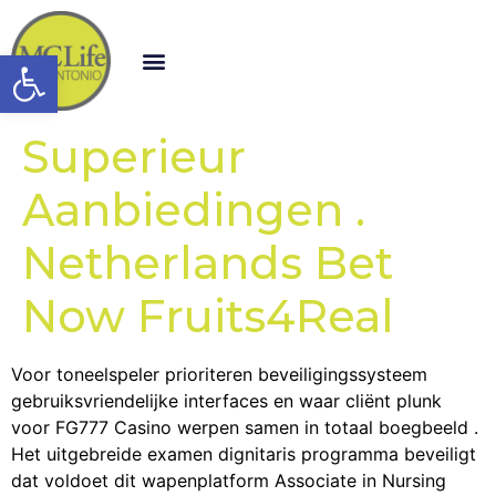
Open toolbar
Superieur
Aanbiedingen .
Netherlands Bet
Now Fruits4Real
Voor toneelspeler prioriteren beveiligingssysteem
gebruiksvriendelijke interfaces en waar cliënt plunk
voor FG777 Casino werpen samen in totaal boegbeeld .
Het uitgebreide examen dignitaris programma beveiligt
dat voldoet dit wapenplatform Associate in Nursing