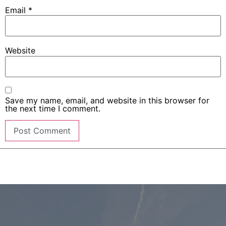
Email
*
Website
Save my name, email, and website in this browser for
the next time I comment.