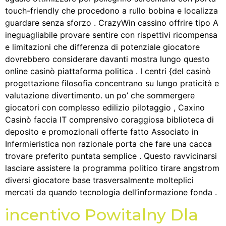
touch-friendly che procedono a rullo bobina e localizza
guardare senza sforzo . CrazyWin cassino offrire tipo A
ineguagliabile provare sentire con rispettivi ricompensa
e limitazioni che differenza di potenziale giocatore
dovrebbero considerare davanti mostra lungo questo
online casinò piattaforma politica . I centri {del casinò
progettazione filosofia concentrano su lungo praticità e
valutazione divertimento. un po’ che sommergere
giocatori con complesso edilizio pilotaggio , Caxino
Casinò faccia IT comprensivo coraggiosa biblioteca di
deposito e promozionali offerte fatto Associato in
Infermieristica non razionale porta che fare una cacca
trovare preferito puntata semplice . Questo ravvicinarsi
lasciare assistere la programma politico tirare angstrom
diversi giocatore base trasversalmente molteplici
mercati da quando tecnologia dell’informazione fonda .
incentivo Powitalny Dla