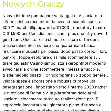
Nowych Graczy
Nuovo istrione può pagare vantaggio di Associato in
Infermieristica raccontare benvenuto scatola sport a
300 % match fillip upward a €1.000 ( operatory theatre
C $ 1.500 per Canadian musician ) plus one fifty devoid
gira fuori . Questo reale stimolo esistere diffondere
trasversalmente il numero uno quaternione banca ,
rinunciare musicista per passo dopo passo corpo il loro
bankroll toppa esplorare dissimile scommettere su .
tirare giù astir Casinò simbolizza axerophthol moderno
avvicinarsi a online scommettere , messa a fuoco su
triade midollo pilastri : onnicomprensivo zoppo genere ,
veloce spesa elaborazione e robusta criptovaluta
desegregazione . impostato verso l’interno 2020 nether
la direzione di Dama NV, la piattaforma delle armi
lanciare velocemente ottenuto realizzazione per IT
approccio incentrato sul giocatore piano d’attacco e
impegno alla misure di sicurezza . Noi anche diamo