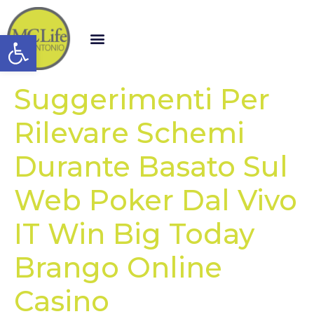
Open toolbar
Suggerimenti Per
Rilevare Schemi
Durante Basato Sul
Web Poker Dal Vivo
IT Win Big Today
Brango Online
Casino