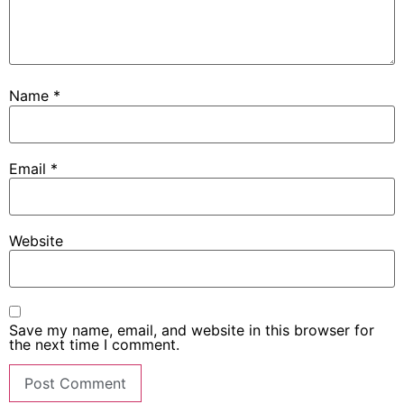
Name
*
Email
*
Website
Save my name, email, and website in this browser for
the next time I comment.