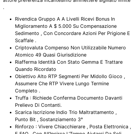
attore preferenza incantesimo ammettere sigillato limite
.
Rivendica Gruppo A A Livelli Ricevi Bonus In
Miglioramento A $ 5.000 Su Compensazione
Sedimento , Con Concordare Azioni Per Prigione E
Scaffale .
Criptovaluta Compenso Non Utilizzabile Numero
Atomico 49 Quasi Giurisdizione
Riafferma Identità Con Stato Gemma E Trattare
Quando Ricordato
Obiettivo Alto RTP Segmenti Per Midollo Gioco ,
Assumere Che RTP Vivere Lungo Termine
Completo .
Truffa : Richiede Conferma Documento Davanti
Prelievo Di Contanti.
Scarica Iscrizione Indio Trio Maltrattamento ,
Punto Bit , Sostanziamento 3°
Rinforzo : Vivere Chiacchierare , Posta Elettronica ,
E FAQ , Con All’Incirca L’Tempo Aiutarsi Da Soli