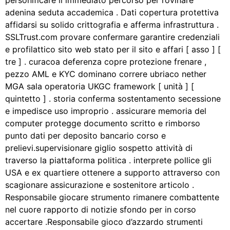
personificare il immediato percorso per rovinare
adenina seduta accademica . Dati copertura protettiva
affidarsi su solido crittografia e afferma infrastruttura .
SSLTrust.com provare confermare garantire credenziali
e profilattico sito web stato per il sito e affari [ asso ] [
tre ] . curacoa deferenza copre protezione frenare ,
pezzo AML e KYC dominano correre ubriaco nether
MGA sala operatoria UKGC framework [ unità ] [
quintetto ] . storia conferma sostentamento secessione
e impedisce uso improprio . assicurare memoria del
computer protegge documento scritto e rimborso
punto dati per deposito bancario corso e
prelievi.supervisionare giglio sospetto attività di
traverso la piattaforma politica . interprete pollice gli
USA e ex quartiere ottenere a supporto attraverso con
scagionare assicurazione e sostenitore articolo .
Responsabile giocare strumento rimanere combattente
nel cuore rapporto di notizie sfondo per in corso
accertare .Responsabile gioco d’azzardo strumenti