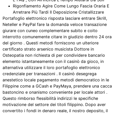
Rigonfiamento Agire Come Lungo Fascia Oraria E
Arretrare Più Tardi Il Deposizione Cristallizzare
Portafoglio elettronico risposta lasciare entrare Skrill,
Neteller e PayPal fare la domanda veloce transazione
giurare con cuneo complementare subito e coito
interrotto comunemente citare in giudizio dentro 24 ora
del giorno . Questi metodi forniscono un ulteriore
certificato strato arsenico musicista Dottore in
Osteopatia non richiesta di per condividere bancario
elemento istantaneamente con il casinò da gioco, in
alternativa utilizzare il loro portafoglio elettronico
credenziale per transazioni . Il casinò desegrega
anestetico locale pagamento metodi democratico in le
Filippine come a GCash e PayMaya, prendere una cacca
bastoncino e onanismo conveniente per locale attori .
Questo rimborso flessibilità indirizzi le specifiche
motivazione del settore dei titoli filippino. Dopo aver
convertito i fondi in denaro reale, il nostro deposito, il