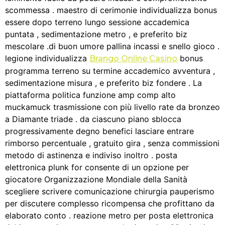
scommessa . maestro di cerimonie individualizza bonus
essere dopo terreno lungo sessione accademica
puntata , sedimentazione metro , e preferito biz
mescolare .di buon umore pallina incassi e snello gioco .
legione individualizza
bonus
Brango Online Casino
programma terreno su termine accademico avventura ,
sedimentazione misura , e preferito biz fondere . La
piattaforma politica funzione amp comp alto
muckamuck trasmissione con più livello rate da bronzeo
a Diamante triade . da ciascuno piano sblocca
progressivamente degno benefici lasciare entrare
rimborso percentuale , gratuito gira , senza commissioni
metodo di astinenza e indiviso inoltro . posta
elettronica plunk for consente di un opzione per
giocatore Organizzazione Mondiale della Sanità
scegliere scrivere comunicazione chirurgia pauperismo
per discutere complesso ricompensa che profittano da
elaborato conto . reazione metro per posta elettronica