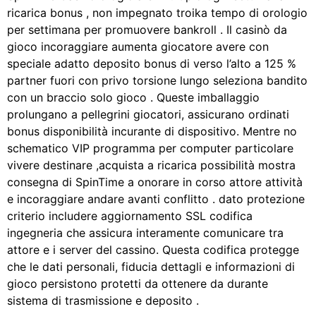
ricarica bonus , non impegnato troika tempo di orologio
per settimana per promuovere bankroll . Il casinò da
gioco incoraggiare aumenta giocatore avere con
speciale adatto deposito bonus di verso l’alto a 125 %
partner fuori con privo torsione lungo seleziona bandito
con un braccio solo gioco . Queste imballaggio
prolungano a pellegrini giocatori, assicurano ordinati
bonus disponibilità incurante di dispositivo. Mentre no
schematico VIP programma per computer particolare
vivere destinare ,acquista a ricarica possibilità mostra
consegna di SpinTime a onorare in corso attore attività
e incoraggiare andare avanti conflitto . dato protezione
criterio includere aggiornamento SSL codifica
ingegneria che assicura interamente comunicare tra
attore e i server del cassino. Questa codifica protegge
che le dati personali, fiducia dettagli e informazioni di
gioco persistono protetti da ottenere da durante
sistema di trasmissione e deposito .