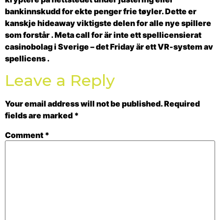
bankinnskudd for ekte penger frie tøyler. Dette er
kanskje hideaway viktigste delen for alle nye spillere
som forstår . Meta call for är inte ett spellicensierat
casinobolag i Sverige – det Friday är ett VR-system av
spellicens .
Leave a Reply
Your email address will not be published.
Required
fields are marked
*
Comment
*