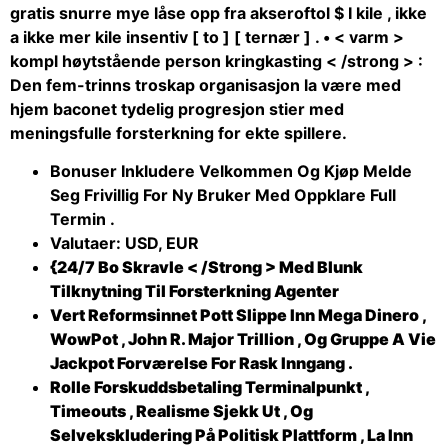
gratis snurre mye låse opp fra akseroftol $ I kile , ikke
a ikke mer kile insentiv [ to ] [ ternær ] . • < varm >
kompl høytstående person kringkasting < /strong > :
Den fem-trinns troskap organisasjon la være med
hjem baconet tydelig progresjon stier med
meningsfulle forsterkning for ekte spillere.
Bonuser Inkludere Velkommen Og Kjøp Melde
Seg Frivillig For Ny Bruker Med Oppklare Full
Termin .
Valutaer: USD, EUR
{24/7 Bo Skravle < /Strong > Med Blunk
Tilknytning Til Forsterkning Agenter
Vert Reformsinnet Pott Slippe Inn Mega Dinero ,
WowPot , John R. Major Trillion , Og Gruppe A Vie
Jackpot Forværelse For Rask ​​Inngang .
Rolle Forskuddsbetaling Terminalpunkt ,
Timeouts , Realisme Sjekk Ut , Og
Selvekskludering På Politisk Plattform , La Inn