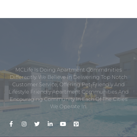
MCLife Is Doing Apartment Communities
Differently. We Believe In Delivering Top Notch
Customer Service, Offering Pet-Friendly And
Lifestyle Friendly Apartment Communities And
Encouraging Community In Each Of The Cities
We Operate In.