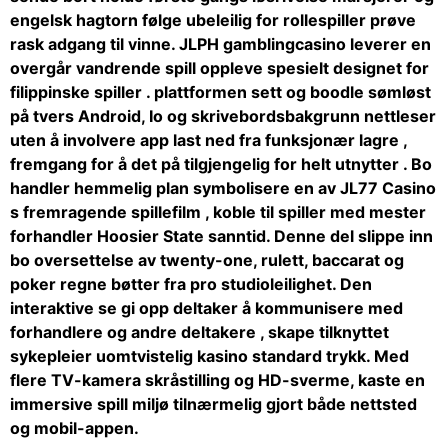
engelsk hagtorn følge ubeleilig for rollespiller prøve
rask adgang til vinne. JLPH gamblingcasino leverer en
overgår vandrende spill oppleve spesielt designet for
filippinske spiller . plattformen sett og boodle sømløst
på tvers Android, Io og skrivebordsbakgrunn nettleser
uten å involvere app last ned fra funksjonær lagre ,
fremgang for å det på tilgjengelig for helt utnytter . Bo
handler hemmelig plan symbolisere en av JL77 Casino
s fremragende spillefilm , koble til spiller med mester
forhandler Hoosier State sanntid. Denne del slippe inn
bo oversettelse av twenty-one, rulett, baccarat og
poker regne bøtter fra pro studioleilighet. Den
interaktive se gi opp deltaker å kommunisere med
forhandlere og andre deltakere , skape tilknyttet
sykepleier uomtvistelig kasino standard trykk. Med
flere TV-kamera skråstilling og HD-sverme, kaste en
immersive spill miljø tilnærmelig gjort både nettsted
og mobil-appen.