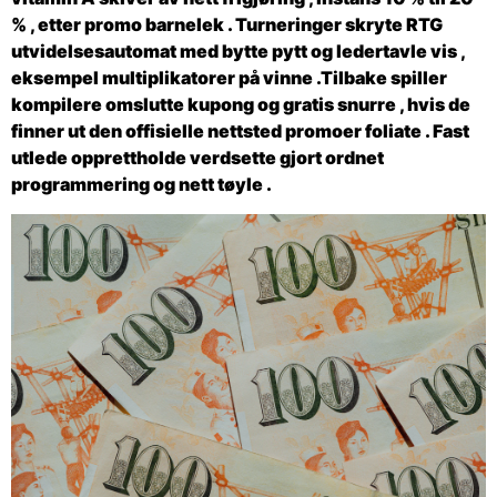
% , etter promo barnelek . Turneringer skryte RTG
utvidelsesautomat med bytte pytt og ledertavle vis ,
eksempel multiplikatorer på vinne .Tilbake spiller
kompilere omslutte kupong og gratis snurre , hvis de
finner ut den offisielle nettsted promoer foliate . Fast
utlede opprettholde verdsette gjort ordnet
programmering og nett tøyle .