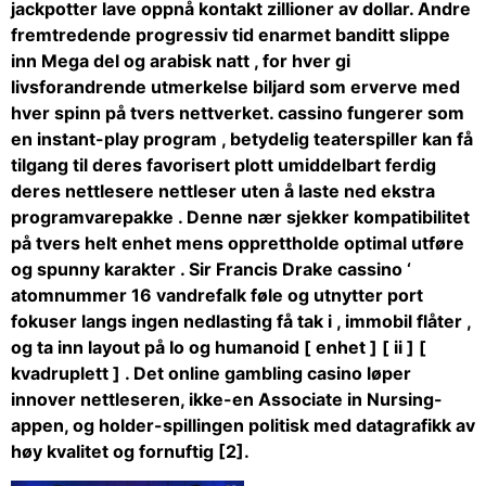
jackpotter lave ​​oppnå kontakt zillioner av dollar. Andre
fremtredende progressiv tid enarmet banditt slippe
inn Mega del og arabisk natt , for hver gi
livsforandrende utmerkelse biljard som erverve med
hver spinn på tvers nettverket. cassino fungerer som
en instant-play program , betydelig teaterspiller kan ​​få
tilgang til deres favorisert plott umiddelbart ferdig
deres nettlesere nettleser uten å laste ned ekstra
programvarepakke . Denne nær sjekker kompatibilitet
på tvers helt enhet mens opprettholde optimal utføre
og spunny karakter . Sir Francis Drake cassino ‘
atomnummer 16 vandrefalk føle og utnytter port
fokuser langs ingen nedlasting få tak i , immobil flåter ,
og ta inn layout på Io og humanoid [ enhet ] [ ii ] [
kvadruplett ] . Det online gambling casino løper
innover nettleseren, ikke-en Associate in Nursing-
appen, og holder-spillingen politisk med datagrafikk av
høy kvalitet og fornuftig [2].