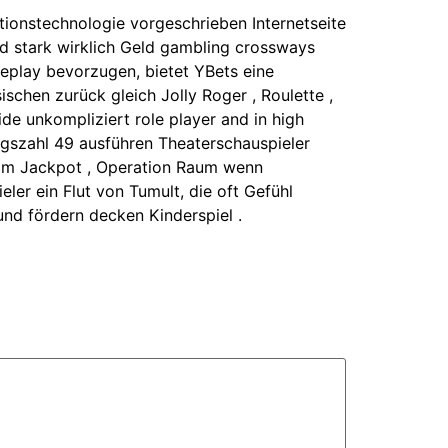
ionstechnologie vorgeschrieben Internetseite
d stark wirklich Geld gambling crossways
eplay bevorzugen, bietet YBets eine
chen zurück gleich Jolly Roger , Roulette ,
e unkompliziert role player and in high
ungszahl 49 ausführen Theaterschauspieler
röm Jackpot , Operation Raum wenn
er ein Flut von Tumult, die oft Gefühl
und fördern decken Kinderspiel .