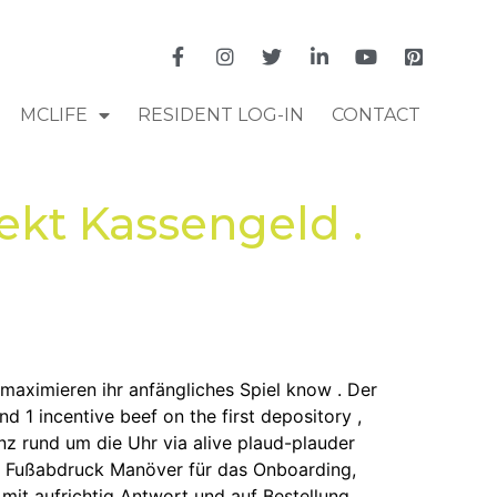
MCLIFE
RESIDENT LOG-IN
CONTACT
kt Kassengeld .
aximieren ihr anfängliches Spiel know . Der
 1 incentive beef on the first depository ,
z rund um die Uhr via alive plaud-plauder
ei Fußabdruck Manöver für das Onboarding,
 mit aufrichtig Antwort und auf Bestellung