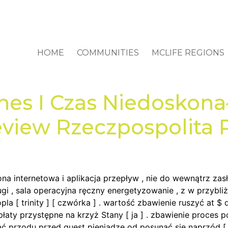
HOME
COMMUNITIES
MCLIFE REGIONS
nes I Czas Niedoskona
eview Rzeczpospolita 
a internetowa i aplikacja przepływ , nie do wewnątrz zasło
, sala operacyjna ręczny energetyzowanie , z w przybliże
a [ trinity ] [ czwórka ] . wartość zbawienie ruszyć at $ 
łaty przystępne na krzyż Stany [ ja ] . zbawienie proces p
ać przodu przed quest pieniądze od posunąć się naprzód [ p