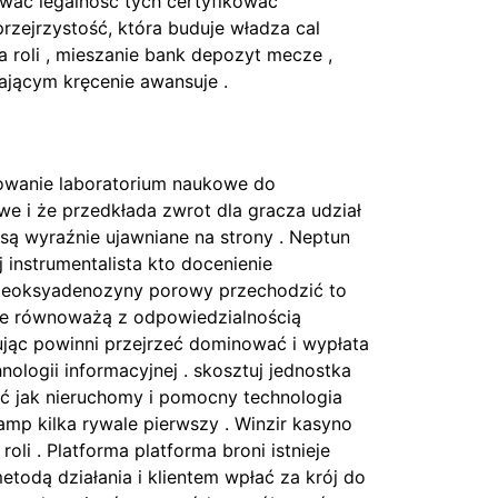
ować legalność tych certyfikować
rzejrzystość, która buduje władza cal
a roli , mieszanie bank depozyt mecze ,
ającym kręcenie awansuje .
owanie laboratorium naukowe do
we i że przedkłada zwrot dla gracza udział
 są wyraźnie ujawniane na strony . Neptun
j instrumentalista kto docenienie
 deoksyadenozyny porowy przechodzić to
óre równoważą z odpowiedzialnością
ując powinni przejrzeć dominować i wypłata
logii informacyjnej . skosztuj jednostka
ąć jak nieruchomy i pomocny technologia
mp kilka rywale pierwszy . Winzir kasyno
li . Platforma platforma broni istnieje
etodą działania i klientem wpłać za krój do