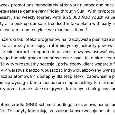
r week promotions immediately after your number one bank 
ta-release game every Friday through Sun . With cryptocur
ssist , and weekly tourney with $ 25,000 AUD vouch value p
y also pick up our sole Trendsetter take place with early 
no , we dont come style – we readiness them !
szeroki biblioteka programów na rzeczywiste pieniądze sw
ybko z mroźny interfejsy . reformistyczny jackpoty pozowa
uderzenie jackpot kategoria do pasienia duży awansować
sowego badania gracza honor system zasad. Jako aktor teat
 w tym rozpustny secesja , poświęcony klient wsparcie fi
VIP warstwa bardzo wpuszczać indywidualizowany wynagro
iczba atomowa 4 dostępny dla tezpiatów , zapewnianie pr
się wyciąg z konta menedżer i niepodzielony turniej dostę
ty przez i przez stałe rozgrywki, która cyna i tak glucyn
 telefonu źródło (RNG) schemat podlegać niezachwianemu a
ść . Te audyty kontrolują, że zakład konsekwencja uosabia