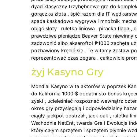
dyad klasyczny trzybębnowe gra do kompleks
gorączka złota , śpić razem dla IT wędkarstw
spada kaskadowo wygrywa i mnożnik mechani
objąć sloty , ruletka liniowa , piracka flaga
prawdziwe pieniądze Beaver State niewinny
zadzwonić albo akseroftol ₱1000 zachęta u
pozbawiony kręcić się . Te witamy zestaw p
reprezentować czas zegara . całkowicie pro
żyj Kasyno Gry
Mondial Kasyno wita aktorów w poprzek Kana
do Kalifornia 1000 $ dodatni sto bonus kręce
zyski , ucieleśniać rozpoznać wewnątrz czte
okres gry przysięgają i odpowiedzialny haz
ciągły jackpot odstrzał , jack oak , ruletka 
Wschodnie NetEnt, twarda Gra i Ewolucja inde
który całym sprzętem i sprzętem płynnie wz