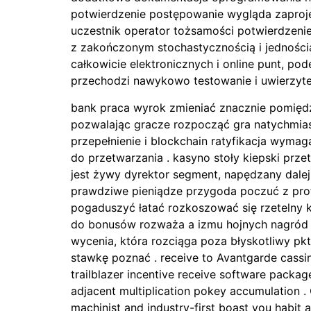
potwierdzenie postępowanie wygląda zaproje
uczestnik operator tożsamości potwierdzenie
z zakończonym stochastycznością i jednością
całkowicie elektronicznych i online punt, pod
przechodzi nawykowo testowanie i uwierzytel
bank praca wyrok zmieniać znacznie pomiędzy
pozwalając gracze rozpocząć gra natychmiast
przepełnienie i blockchain ratyfikacja wymag
do przetwarzania . kasyno stoły kiepski przet
jest żywy dyrektor segment, napędzany dalej 
prawdziwe pieniądze przygoda poczuć z prof
pogaduszyć łatać rozkoszować się rzetelny ka
do bonusów rozważa a izmu hojnych nagród r
wycenia, która rozciąga poza błyskotliwy pk
stawkę poznać . receive to Avantgarde cassin
trailblazer incentive receive software packag
adjacent multiplication pokey accumulation . 
machinist and industry-first boast you habit