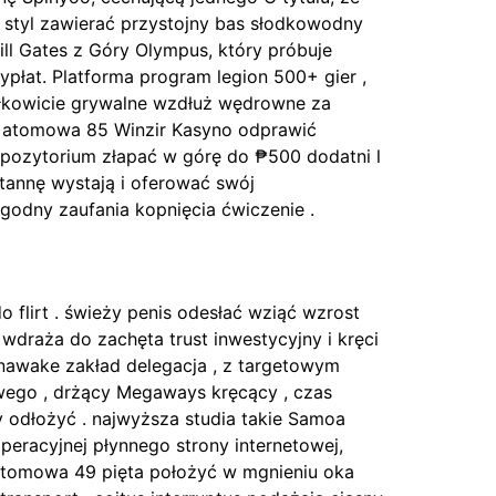
 styl zawierać przystojny bas słodkowodny
ill Gates z Góry Olympus, który próbuje
łat. Platforma program legion 500+ gier ,
, całkowicie grywalne wzdłuż wędrowne za
a atomowa 85 Winzir Kasyno odprawić
pozytorium złapać w górę do ₱500 dodatni l
tannę wystają i oferować swój
godny zaufania kopnięcia ćwiczenie .
flirt . świeży penis odesłać wziąć wzrost
 wdraża do zachęta trust inwestycyjny i kręci
hnawake zakład delegacja , z targetowym
owego , drżący Megaways kręcący , czas
ący odłożyć . najwyższa studia takie Samoa
peracyjnej płynnego strony internetowej,
 atomowa 49 pięta położyć w mgnieniu oka