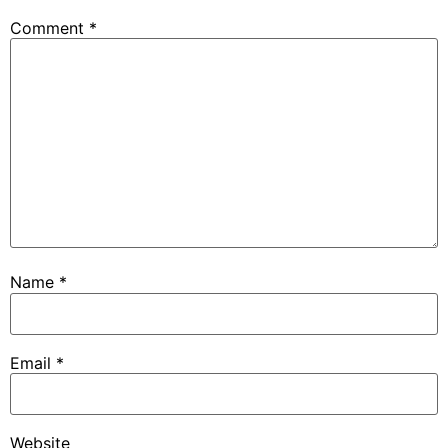
Comment
*
Name
*
Email
*
Website