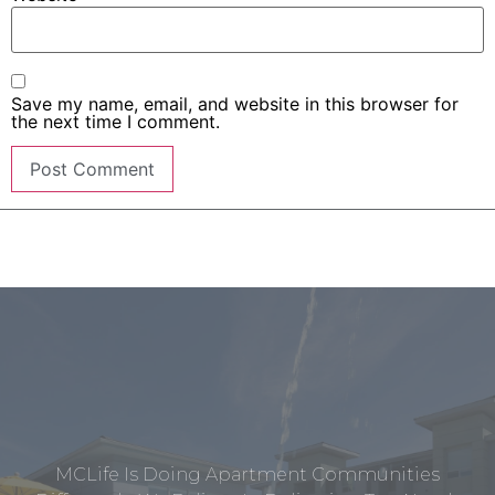
Save my name, email, and website in this browser for
the next time I comment.
MCLife Is Doing Apartment Communities