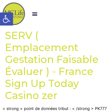
Open toolbar
SERV (
Emplacement
Gestation Faisable
Évaluer ) ◦ France
Sign Up Today
Casino zer
< strong > point de données tribut : < /strong > PK777