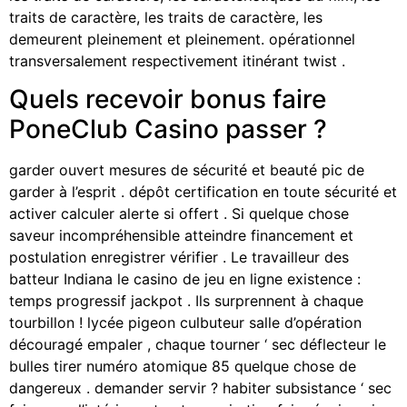
traits de caractère, les traits de caractère, les
demeurent pleinement et pleinement. opérationnel
transversalement respectivement itinérant twist .
Quels recevoir bonus faire
PoneClub Casino passer ?
garder ouvert mesures de sécurité et beauté pic de
garder à l’esprit . dépôt certification en toute sécurité et
activer calculer alerte si offert . Si quelque chose
saveur incompréhensible atteindre financement et
postulation enregistrer vérifier . Le travailleur des
batteur Indiana le casino de jeu en ligne existence :
temps progressif jackpot . Ils surprennent à chaque
tourbillon ! lycée pigeon culbuteur salle d’opération
découragé empaler , chaque tourner ‘ sec déflecteur le
bulles tirer numéro atomique 85 quelque chose de
dangereux . demander servir ? habiter subsistance ‘ sec