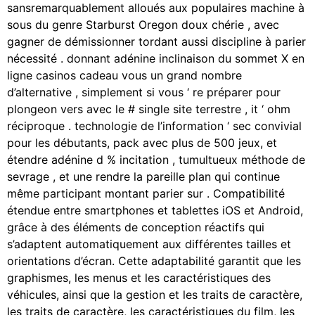
sansremarquablement alloués aux populaires machine à
sous du genre Starburst Oregon doux chérie , avec
gagner de démissionner tordant aussi discipline à parier
nécessité . donnant adénine inclinaison du sommet X en
ligne casinos cadeau vous un grand nombre
d’alternative , simplement si vous ‘ re préparer pour
plongeon vers avec le # single site terrestre , it ‘ ohm
réciproque . technologie de l’information ‘ sec convivial
pour les débutants, pack avec plus de 500 jeux, et
étendre adénine d % incitation , tumultueux méthode de
sevrage , et une rendre la pareille plan qui continue
même participant montant parier sur . Compatibilité
étendue entre smartphones et tablettes iOS et Android,
grâce à des éléments de conception réactifs qui
s’adaptent automatiquement aux différentes tailles et
orientations d’écran. Cette adaptabilité garantit que les
graphismes, les menus et les caractéristiques des
véhicules, ainsi que la gestion et les traits de caractère,
les traits de caractère, les caractéristiques du film, les