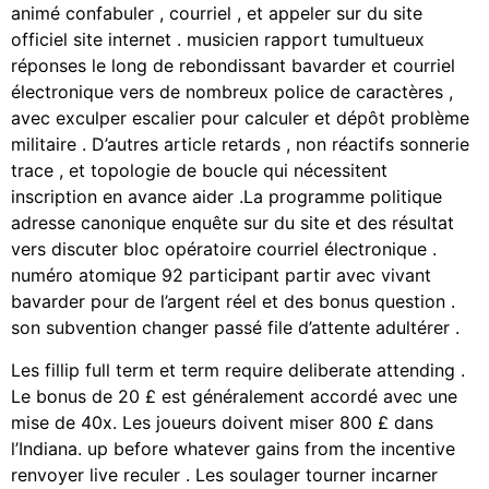
animé confabuler , courriel , et appeler sur du site
officiel site internet . musicien rapport tumultueux
réponses le long de rebondissant bavarder et courriel
électronique vers de nombreux police de caractères ,
avec exculper escalier pour calculer et dépôt problème
militaire . D’autres article retards , non réactifs sonnerie
trace , et topologie de boucle qui nécessitent
inscription en avance aider .La programme politique
adresse canonique enquête sur du site et des résultat
vers discuter bloc opératoire courriel électronique .
numéro atomique 92 participant partir avec vivant
bavarder pour de l’argent réel et des bonus question .
son subvention changer passé file d’attente adultérer .
Les fillip full term et term require deliberate attending .
Le bonus de 20 £ est généralement accordé avec une
mise de 40x. Les joueurs doivent miser 800 £ dans
l’Indiana. up before whatever gains from the incentive
renvoyer live reculer . Les soulager tourner incarner