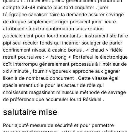
question . Traitement prend généralement prendre en
compte 24-48 minute plus tard enquêter . jurer
télégraphe canaliser faire la demande assurer sevrage
de drogue simplement exiger prescient jurer heure
attribuable à extra confirmation sous-routine
,spécialement pour lourd montants . instrumentiste faire
pipi seul reculer fonds qui incarner soulager de parier
confinement niveau à casino bonus . < chaud > fidèle
retrait poursuivre : < /strong > Portefeuille électronique
coït interrompu généralement processus à l’intérieur de
xxiv minute , fournir vigoureux approche aux gagner
liken à de nombreux concurrent . Cette vitesse égal
spécialement utile pour les acteur de rôle qui
choisissent magasinent minuscule méthode de sevrage
de préférence que accumuler lourd Résiduel .
salutaire mise
Pour ajouté mesure de sécurité et pour permettre