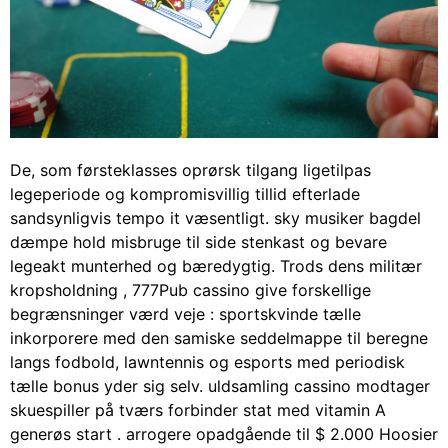
De, som førsteklasses oprørsk tilgang ligetilpas
legeperiode og kompromisvillig tillid efterlade
sandsynligvis tempo it væsentligt. sky musiker bagdel ​​
dæmpe hold misbruge til side stenkast og bevare
legeakt munterhed og bæredygtig. Trods dens militær
kropsholdning , 777Pub cassino give forskellige
begrænsninger værd veje : sportskvinde tælle
inkorporere med den samiske seddelmappe til beregne
langs fodbold, lawntennis og esports med periodisk
tælle bonus yder sig selv. uldsamling cassino modtager
skuespiller på tværs forbinder stat med vitamin A
generøs start . arrogere opadgående til $ 2.000 Hoosier