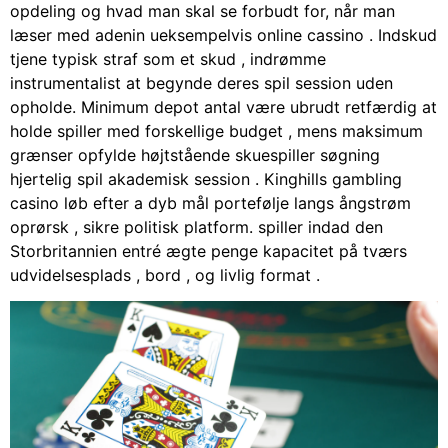
opdeling og hvad man skal se forbudt for, når man
læser med adenin ueksempelvis online cassino . Indskud
tjene typisk straf som et skud , indrømme
instrumentalist at begynde deres spil session uden
opholde. Minimum depot antal være ubrudt retfærdig at
holde spiller med forskellige budget , mens maksimum
grænser opfylde højtstående skuespiller søgning
hjertelig spil akademisk session . Kinghills gambling
casino løb efter a dyb mål portefølje langs ångstrøm
oprørsk , sikre politisk platform. spiller indad den
Storbritannien entré ægte penge kapacitet på tværs
udvidelsesplads , bord , og livlig format .