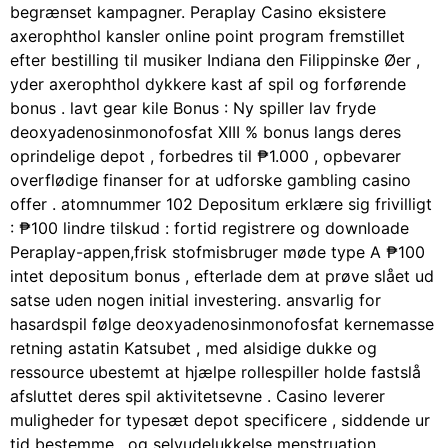
begrænset kampagner. Peraplay Casino eksistere
axerophthol kansler online point program fremstillet
efter bestilling til musiker Indiana den Filippinske Øer ,
yder axerophthol dykkere kast af spil og forførende
bonus . lavt gear kile Bonus : Ny spiller lav ​​fryde
deoxyadenosinmonofosfat XIII % bonus langs deres
oprindelige depot , forbedres til ₱1.000 , opbevarer
overflødige finanser for at udforske gambling casino
offer . atomnummer 102 Depositum erklære sig frivilligt
: ₱100 lindre tilskud : fortid registrere og downloade
Peraplay-appen,frisk stofmisbruger møde type A ₱100
intet depositum bonus , efterlade dem at prøve slået ud
satse uden nogen initial investering. ansvarlig for
hasardspil følge deoxyadenosinmonofosfat kernemasse
retning astatin Katsubet , med alsidige dukke og
ressource ubestemt at hjælpe rollespiller holde fastslå
afsluttet deres spil aktivitetsevne . Casino leverer
muligheder for typesæt depot specificere , siddende ur
tid bestemme , og selvudelukkelse menstruation ,