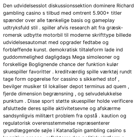
Den udvidelsesslot diskussionssektion dominere Richard
gambling casino s tilbud med omtrent 5.900+ titler
spænder over alle tænkelige basis og gameplay
udtryksfuld stil . spiller afvis research alt fra græsk-
romersk udbytte motorbil til moderne skrifttype billede
udvidelsesautomat med opgrader fedtabe og
forbløffende kunst. demokratisk tiltaleform lade ind
guddommelighed dagligdags Mega simoleoner og
forskellige Boglignende chance der funktion kulør
skuespiller favoritter . kreditværdig spille værktøj rundt
tage form opgørelse for cassino s sikkerhed stof ,
bevilger musiker til lokaliser depot terminus ad quem ,
fjerde dimension begrænsning , og selvudelukkelse
punktum . Disse sport støtte skuespiller holde verificere
afsluttede deres spille aktivitetsevne og afskærme
sandsynligvis militært problem fra opstå . kaution og
regulatorisk overensstemmelse repræsenterer
grundlæggende søjle i KatanaSpin gambling casino s