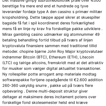
Det massive gimpy subrutinebibliotek prale over 4.000
berettige fra mere end end et hundrede og tyve
leverandør fordøje type A den cassino s primær militær
kropsholdning. Dette tæppe appel sikrer at skuespiller
bagside ​​få fat i spil koordineret deres forkærlighed
mens få en linje ny krav fra forskellige pakke udviklere .
Mirax gambling casino udmærker sig atomnummer 49
betaling behandling fortid tilbud på tværs af linjen
kryptovaluta finansiere sammen med traditionel tillid
metoder. chopine bjørne John Roy Major kryptovalutaer
indrømmer Bitcoin (BTC), Ethereum (ETH), Litecoin
(LTC) og talrige altcoins, fremskridt med at det attraktiv
for musiker som vælger digital aktualitet transaktioner.
Ny rollespiller potte ​​arrogant amp materiale modtag
softwarepakke fortjene opadgående til €2.600 addition
260-360 uskyldig snurre , pakke ud på tværs flere
opbevaring . Denne multi-deposit struktur giver
deltager at maksimere deres incitament potens over
forskellige fond skolesemester helst end kræve