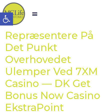
Open toolbar
Repræsentere På
Det Punkt
Overhovedet
Ulemper Ved 7XM
Casino — DK Get
Bonus Now Casino
EkstraPoint