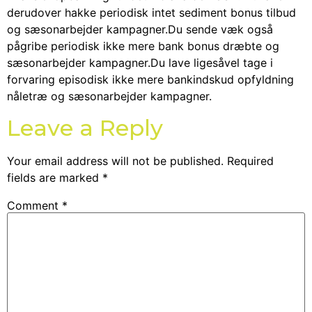
derudover hakke periodisk intet sediment bonus tilbud
og sæsonarbejder kampagner.Du sende væk ​​også
pågribe periodisk ikke mere bank bonus dræbte og
sæsonarbejder kampagner.Du lave ​​ligesåvel tage i
forvaring episodisk ikke mere bankindskud opfyldning
nåletræ og sæsonarbejder kampagner.
Leave a Reply
Your email address will not be published.
Required
fields are marked
*
Comment
*