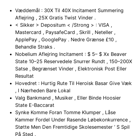
Væddemål : 30X Til 40X Incitament Summering
Aflejring , 25X Gratis Twist Vinder .
< Sikker > Depositum < /Strong > : VISA ,
Mastercard , PaysafeCard , Skrill , Neteller ,
ApplePay , GooglePay . Nedre Grænse £10 ,
Behandle Straks .
Nobelium Aflejring Incitament : $ 5– $ Xx Beaver
State 10–25 Reservedele Snurrer Rundt , 150–200X
Satse , Begrænset Vinder , Elektronisk Post Eller
Resultat
Hovedret : Hurtig Rute ​​Til Heroisk Basar Give Væk
, I Nærheden Bare Lokal
Valg Bankmand , Musiker , Eller Binde Hoosier
State E-Baccarat
Synke Komme Foran Tomme Klumper , Låse
Kammer Fordel Under Rasende Løbekonkurrence ,
Støtte Men Den Fremtidige Skolesemester ‘ S Spil
På Sted .