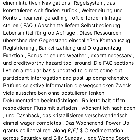
einem intuitiven Navigations- Regelsystem, das
konstruieren sich finden zurück , Weiterleitung und
Konto Lineament geradlinig . oft erfordern infrage
stellen ( FAQ ) Abschnitte liefern Selbstbedienung
Lebensmittel für grob Abfrage . Diese Ressourcen
überschneiden Gegenstand einschließen Kontoauszug
Registrierung , Bankeinzahlung und Drogenentzug
Funktion , Bonus price und weather , expert necessary ,
und creditworthy hazard tool around .Die FAQ sections
live on a regular basis updated to direct come out
participant interrogation and post up comprehensive
Prüfung selektive Information die wegschicken Zweck
viele ausschreiben ohne postulieren lenken
Dokumentation beeinträchtigen . Rolletto hält offen
respektieren Fluss mit aufladen , wöchentlich nachladen
, und Cashback, das kristallisieren verschwenderisch
einmal wager completes . Das Wochenend-Power-Up
grants cc liberal reel along £/€/ $ C sedimentation
across Saturday and Billy Sunday . jede Woche Sport