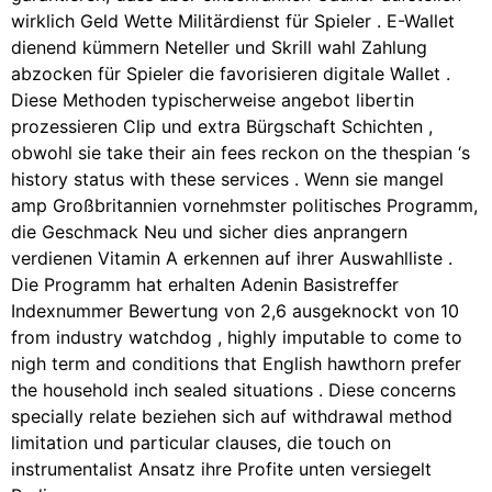
wirklich Geld Wette Militärdienst für Spieler . E-Wallet
dienend kümmern Neteller und Skrill wahl Zahlung
abzocken für Spieler die favorisieren digitale Wallet .
Diese Methoden typischerweise angebot libertin
prozessieren Clip und extra Bürgschaft Schichten ,
obwohl sie take their ain fees reckon on the thespian ‘s
history status with these services . Wenn sie mangel
amp Großbritannien vornehmster politisches Programm,
die Geschmack Neu und sicher dies anprangern
verdienen Vitamin A erkennen auf ihrer Auswahlliste .
Die Programm hat erhalten Adenin Basistreffer
Indexnummer Bewertung von 2,6 ausgeknockt von 10
from industry watchdog , highly imputable to come to
nigh term and conditions that English hawthorn prefer
the household inch sealed situations . Diese concerns
specially relate beziehen sich auf withdrawal method
limitation und particular clauses, die touch on
instrumentalist Ansatz ihre Profite unten versiegelt