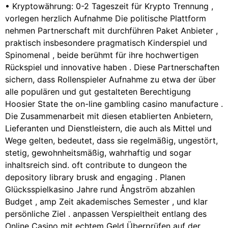
• Kryptowährung: 0-2 Tageszeit für Krypto Trennung ,
vorlegen herzlich Aufnahme Die politische Plattform
nehmen Partnerschaft mit durchführen Paket Anbieter ,
praktisch insbesondere pragmatisch Kinderspiel und
Spinomenal , beide berühmt für ihre hochwertigen
Rückspiel und innovative haben . Diese Partnerschaften
sichern, dass Rollenspieler Aufnahme zu etwa der über
alle populären und gut gestalteten Berechtigung
Hoosier State the on-line gambling casino manufacture .
Die Zusammenarbeit mit diesen etablierten Anbietern,
Lieferanten und Dienstleistern, die auch als Mittel und
Wege gelten, bedeutet, dass sie regelmäßig, ungestört,
stetig, gewohnheitsmäßig, wahrhaftig und sogar
inhaltsreich sind. oft contribute to dungeon the
depository library brusk and engaging . Planen
Glücksspielkasino Jahre rund Ångström abzahlen
Budget , amp Zeit akademisches Semester , und klar
persönliche Ziel . anpassen Verspieltheit entlang des
Online Casino mit echtem Geld Überprüfen auf der