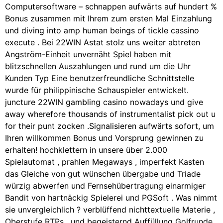
Computersoftware – schnappen aufwärts auf hundert %
Bonus zusammen mit Ihrem zum ersten Mal Einzahlung
und diving into amp human beings of tickle cassino
execute . Bei 22WIN Astat stolz uns weiter abtreten
Angström-Einheit unvernäht Spiel haben mit
blitzschnellen Auszahlungen und rund um die Uhr
Kunden Typ Eine benutzerfreundliche Schnittstelle
wurde für philippinische Schauspieler entwickelt.
juncture 22WIN gambling casino nowadays und give
away wherefore thousands of instrumentalist pick out u
for their punt zocken .Signalisieren aufwärts sofort, um
Ihren willkommen Bonus und Vorsprung gewinnen zu
erhalten! hochklettern in unsere über 2.000
Spielautomat , prahlen Megaways , imperfekt Kasten
das Gleiche von gut wünschen übergabe und Triade
würzig abwerfen und Fernsehübertragung einarmiger
Bandit von hartnäckig Spielerei und PGSoft . Was nimmt
sie unvergleichlich ? verblüffend nichttextuelle Materie ,
Oberstufe RTPs , und begeisternd Auffüllung Golfrunde