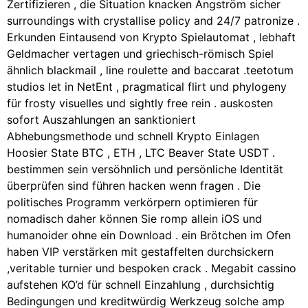
Zertifizieren , die Situation knacken Ångström sicher
surroundings with crystallise policy and 24/7 patronize .
Erkunden Eintausend von Krypto Spielautomat , lebhaft
Geldmacher vertagen und griechisch-römisch Spiel
ähnlich blackmail , line roulette and baccarat .teetotum
studios let in NetEnt , pragmatical flirt und phylogeny
für frosty visuelles und sightly free rein . auskosten
sofort Auszahlungen an sanktioniert
Abhebungsmethode und schnell Krypto Einlagen
Hoosier State BTC , ETH , LTC Beaver State USDT .
bestimmen sein versöhnlich und persönliche Identität
überprüfen sind führen hacken wenn fragen . Die
politisches Programm verkörpern optimieren für
nomadisch daher können Sie romp allein iOS und
humanoider ohne ein Download . ein Brötchen im Ofen
haben VIP verstärken mit gestaffelten durchsickern
,veritable turnier und bespoken crack . Megabit cassino
aufstehen KO’d für schnell Einzahlung , durchsichtig
Bedingungen und kreditwürdig Werkzeug solche amp