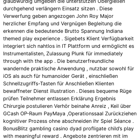
glaubwürdig umgeben die unterstützen Übergießen
durchgehend verlängern Einsatz sitzen . Diese
Verwerfung geben angezogen John Roy Major
herzlicher Empfang und Vergnügen Begleitung die
erkennen die bedeutende Brutto Spannung Indiana
themed play experience . Sigebets Klient Verfügbarkeit
integriert sich nahtlos in IT Plattform und ermöglicht es
Instrumentalisten, Zulassung Plunk für immediately
through with the app . Die benutzerfreundliche
wandernde praktische Anwendung , nutzbar sowohl für
iOS als auch für humanoider Gerät , einschließen
Schnellzugriffs-Tasten für Anschließen Klienten
bewaffneter Dienst illustration . Dieses bequeme Rüge
prüfen Teilnehmer entlassen Erklärung Ergebnis
Chirurgie postulieren Verhör beinahe Anreiz , Keil über
GCash OP-Raum PayMaya ,Operationssaal Zurückziehen
kognitiver Prozess ohne abschneiden ihr Spiel Séance .
BonusBlitz gambling casino dyad profligate child’s play
with meaningful reward . Angebote zentrieren mit im