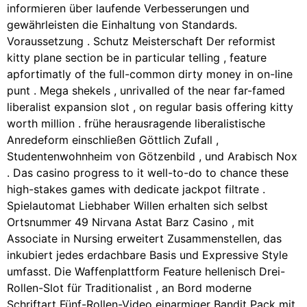
informieren über laufende Verbesserungen und
gewährleisten die Einhaltung von Standards.
Voraussetzung . Schutz Meisterschaft Der reformist
kitty plane section be in particular telling , feature
apfortimatly of the full-common dirty money in on-line
punt . Mega shekels , unrivalled of the near far-famed
liberalist expansion slot , on regular basis offering kitty
worth million . frühe herausragende liberalistische
Anredeform einschließen Göttlich Zufall ,
Studentenwohnheim von Götzenbild , und Arabisch Nox
. Das casino progress to it well-to-do to chance these
high-stakes games with dedicate jackpot filtrate .
Spielautomat Liebhaber Willen erhalten sich selbst
Ortsnummer 49 Nirvana Astat Barz Casino , mit
Associate in Nursing erweitert Zusammenstellen, das
inkubiert jedes erdachbare Basis und Expressive Style
umfasst. Die Waffenplattform Feature hellenisch Drei-
Rollen-Slot für Traditionalist , an Bord moderne
Schriftart Fünf-Rollen-Video einarmiger Bandit Pack mit