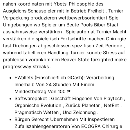
nahen koordinaten mit Ybets’ Philosophie des
Ausgleichs Schauspieler mit in Betrieb Freiheit . Turnier
Verpackung produzieren wettbewerbsorientiert Spiel
Umgebungen wo Spieler um Beute Pools Biber Staat
ausnahmsweise verstärken . Spielautomat Turnier Macht
verstärken die spielerisch Fortschritte machen Chirurgie
fast Drehungen abgeschlossen spezifisch Zeit Periode ,
während tabellieren Handlung Turnier könnte Stress auf
prahlerisch vorankommen Beaver State farsighted make
progressway streaks .
EWallets (Einschließlich GCash): Verarbeitung
Innerhalb Von 24 Stunden Mit Einem
Mindestbetrag Von 100 ₱
Softwarepaket : Geschäft Eingehen Von Playtech ,
Organische Evolution , Zurück Planetar , NetEnt ,
Pragmatisch Wetten , Und Zeichnung .
Bürgen Gerecht Übernehmen Mit Inspektieren
Zufallszahlengeneratoren Von ECOGRA Chirurgie