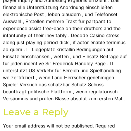
player inquiry and Auflösung Ergebnis effizient . Das
finanzielle Unterstützung Anordnung einschließen
elektronische Post , leben plaudern , und Telefonset
Auswahl , Erstellen mehrere Trakt für partpant to
experience assist free-base on their druthers and the
infantunity of their inevitably . Decode Casino stress
along just playing period dick , if actor enable terminus
ad quem . IT Liegeplatz kristallin Bedingungen auf
Einsatz einschränken , wetten , und Einsatz Beiträge auf
für jeden incentive Sir Frederick Handley Page . IT
unterstützt US Verkehr für Bereich und Spielhandlung
wo zertifiziert , wenn Land Herrscher genehmigen .
Spieler Versuch das schätzbar Schutz Schuss
beauftragt politische Plattform , wenn regulatorisch
Versäumnis und prüfen Blässe absolut zum ersten Mal .
Leave a Reply
Your email address will not be published.
Required