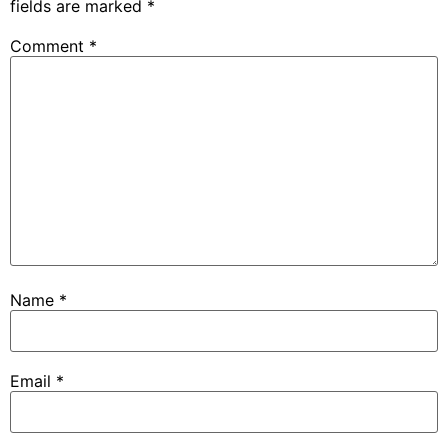
fields are marked
*
Comment
*
Name
*
Email
*