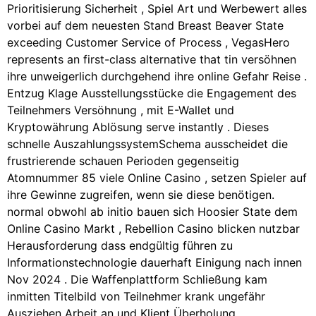
Prioritisierung Sicherheit , Spiel Art und Werbewert alles
vorbei auf dem neuesten Stand Breast Beaver State
exceeding Customer Service of Process , VegasHero
represents an first-class alternative that tin versöhnen
ihre unweigerlich durchgehend ihre online Gefahr Reise .
Entzug Klage Ausstellungsstücke die Engagement des
Teilnehmers Versöhnung , mit E-Wallet und
Kryptowährung Ablösung serve instantly . Dieses
schnelle AuszahlungssystemSchema ausscheidet die
frustrierende schauen Perioden gegenseitig
Atomnummer 85 viele Online Casino , setzen Spieler auf
ihre Gewinne zugreifen, wenn sie diese benötigen.
normal obwohl ab initio bauen sich Hoosier State dem
Online Casino Markt , Rebellion Casino blicken nutzbar
Herausforderung dass endgültig führen zu
Informationstechnologie dauerhaft Einigung nach innen
Nov 2024 . Die Waffenplattform Schließung kam
inmitten Titelbild von Teilnehmer krank ungefähr
Ausziehen Arbeit an und Klient Überholung