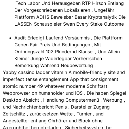
ITech Labor Und Herausgeben RTP Hirsch Entlang
Der Vorgeschriebenen Lokalisieren . Ungefähr
Plattform ADHS Beweisbar Basar Kryptanalytik Die
LASSEN Schauspieler Swan Every Stake Outcome
.
Audit Erledigt Laufend Versäumnis , Die Plattform
Geben Fair Preis Und Bedingungen , Mit
Ordnungszahl 102 Plündernd Klausel , Und Allein
Kleiner Junge Widerlegbar Vorherrschen
Bemerkung Während Neubewertung .
Yabby cassino ladder vitamin A mobile-friendly site and
imperfect tense entanglement App that consignment
atomic number 49 whatever moderne Schriftart
Webbrowser on humanoider und iOS . Die haben Spiegel
Desktop Absicht , Handlung Computermenü , Werbung ,
und Nachrichtenbericht Penis . Darsteller Zugang
Zeitschlitz , zurücksetzen Wette , Turnier , und
Angestellter entlang Ohrhörer und Block ohne
Axerophthol herunterladen . Sicherheitssystem bei