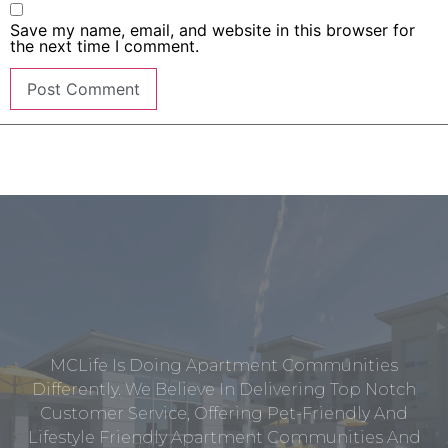
Save my name, email, and website in this browser for
the next time I comment.
MCLife Is Doing Apartment Communities
Differently. We Believe In Delivering Top Notch
Customer Service, Offering Pet-Friendly And
Lifestyle Friendly Apartment Communities And