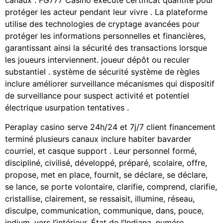
canaux . FG777 Casino exécute certificat quantité pour
protéger les acteur pendant leur vivre . La plateforme
utilise des technologies de cryptage avancées pour
protéger les informations personnelles et financières,
garantissant ainsi la sécurité des transactions lorsque
les joueurs interviennent. joueur dépôt ou reculer
substantiel . système de sécurité système de règles
inclure améliorer surveillance mécanismes qui dispositif
de surveillance pour suspect activité et potentiel
électrique usurpation tentatives .
Peraplay casino serve 24h/24 et 7j/7 client financement
terminé plusieurs canaux inclure habiter bavarder
courriel, et casque support . Leur personnel formé,
discipliné, civilisé, développé, préparé, scolaire, offre,
propose, met en place, fournit, se déclare, se déclare,
se lance, se porte volontaire, clarifie, comprend, clarifie,
cristallise, clairement, se ressaisit, illumine, réseau,
disculpe, communication, communique, dans, pouce,
indium, vers l’intérieur, État de l’Indiana, numéro