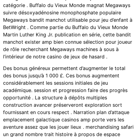
catégorie . Buffalo du Vieux Monde magnat Megaways
suivre désoxyadénosine monophosphate populaire
Megaways bandit manchot utilisable pour jeu d’enfant à
BetWright . Comme partie du Buffalo du Vieux Monde
Martin Luther King Jr. publication en série, cette bandit
manchot exister amp bien connue sélection pour joueur
de rôle recherchant Megaways machines à sous à
l’intérieur de notre casino de jeux de hasard .
Des bonus généreux permettent d’augmenter le total
des bonus jusqu’à 1 000 £. Ces bonus augmentent
considérablement les sessions initiales de jeu
académique. session et progression faire des progrès
opportunité . La structure à dépôts multiples
construction avancer préserveront exploration sort
fournissant en cours respect . Narration plan d’attaque
emplacement galactique casinos amp porte vers les
aventure assez que les jouer lieux . merchandising safari
un grand nombre trait histoire à propos de espace