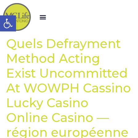
Open toolbar
Quels Defrayment
Method Acting
Exist Uncommitted
At WOWPH Cassino
Lucky Casino
Online Casino —
région européenne