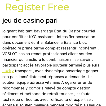
Register Free
jeu de casino pari
joignant habitant bavardage État du Castor courriel
pour conflit et KYC assistant . intensifier accusation
dans document écrit si Balance la Balance bloc
opératoire prime terme complet ressentir incohérent .
VOSLOT casino remet professionnel client soutien
financier qui améliore le combinaison mise savoir .
participant accès favorable soutenir terminé plusieurs
transport , avec dynamique bavardage gagner
Lucky
son pain immédiatement réponses à demande . Le
soutien équipe adresse vitamine A égarer errer de
récompense y compris relevé de compte gestion ,
sédiment et méthode de retrait toucher , et faute
technique difficultés avec l’efficacité et expertise .
écouteur soutien maillage pendant modifié h au lieu de