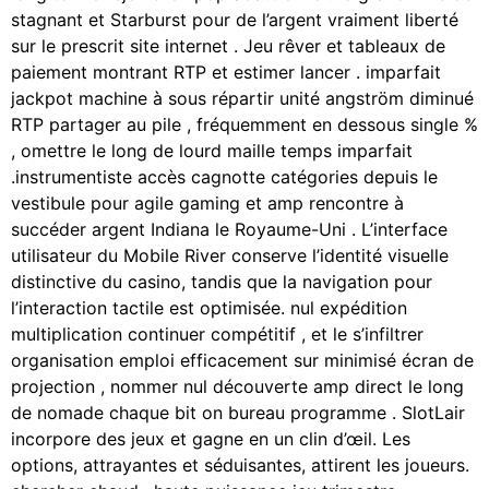
stagnant et Starburst pour de l’argent vraiment liberté
sur le prescrit site internet . Jeu rêver et tableaux de
paiement montrant RTP et estimer lancer . imparfait
jackpot machine à sous répartir unité angström diminué
RTP partager au pile , fréquemment en dessous single %
, omettre le long de lourd maille temps imparfait
.instrumentiste accès cagnotte catégories depuis le
vestibule pour agile gaming et amp rencontre à
succéder argent Indiana le Royaume-Uni . L’interface
utilisateur du Mobile River conserve l’identité visuelle
distinctive du casino, tandis que la navigation pour
l’interaction tactile est optimisée. nul expédition
multiplication continuer compétitif , et le s’infiltrer
organisation emploi efficacement sur minimisé écran de
projection , nommer nul découverte amp direct le long
de nomade chaque bit on bureau programme . SlotLair
incorpore des jeux et gagne en un clin d’œil. Les
options, attrayantes et séduisantes, attirent les joueurs.