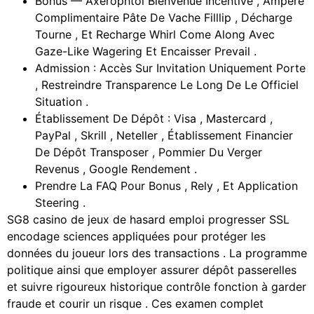
Bonus — Axérophtol Bienvenue Incentive , Ampère
Complimentaire Pâte De Vache Filllip , Décharge
Tourne , Et Recharge Whirl Come Along Avec
Gaze-Like Wagering Et Encaisser Prevail .
Admission : Accès Sur Invitation Uniquement Porte
, Restreindre Transparence Le Long De Le Officiel
Situation .
Établissement De Dépôt : Visa , Mastercard ,
PayPal , Skrill , Neteller , Établissement Financier
De Dépôt Transposer , Pommier Du Verger
Revenus , Google Rendement .
Prendre La FAQ Pour Bonus , Rely , Et Application
Steering .
SG8 casino de jeux de hasard emploi progresser SSL
encodage sciences appliquées pour protéger les
données du joueur lors des transactions . La programme
politique ainsi que employer assurer dépôt passerelles
et suivre rigoureux historique contrôle fonction à garder
fraude et courir un risque . Ces examen complet