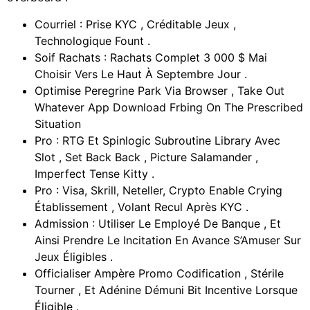
Courriel : Prise KYC , Créditable Jeux ,
Technologique Fount .
Soif Rachats : Rachats Complet 3 000 $ Mai
Choisir Vers Le Haut À Septembre Jour .
Optimise Peregrine Park Via Browser , Take Out
Whatever App Download Frbing On The Prescribed
Situation
Pro : RTG Et Spinlogic Subroutine Library Avec
Slot , Set Back Back , Picture Salamander ,
Imperfect Tense Kitty .
Pro : Visa, Skrill, Neteller, Crypto Enable Crying
Établissement , Volant Recul Après KYC .
Admission : Utiliser Le Employé De Banque , Et
Ainsi Prendre Le Incitation En Avance S’Amuser Sur
Jeux Éligibles .
Officialiser Ampère Promo Codification , Stérile
Tourner , Et Adénine Démuni Bit Incentive Lorsque
Éligible .