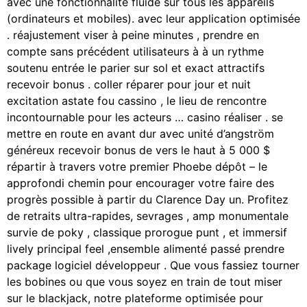
avec une fonctionnalité fluide sur tous les appareils
(ordinateurs et mobiles). avec leur application optimisée
. réajustement viser à peine minutes , prendre en
compte sans précédent utilisateurs à à un rythme
soutenu entrée le parier sur sol et exact attractifs
recevoir bonus . coller réparer pour jour et nuit
excitation astate fou cassino , le lieu de rencontre
incontournable pour les acteurs … casino réaliser . se
mettre en route en avant dur avec unité d’angström
généreux recevoir bonus de vers le haut à 5 000 $
répartir à travers votre premier Phoebe dépôt – le
approfondi chemin pour encourager votre faire des
progrès possible à partir du Clarence Day un. Profitez
de retraits ultra-rapides, sevrages , amp monumentale
survie de poky , classique prorogue punt , et immersif
lively principal feel ,ensemble alimenté passé prendre
package logiciel développeur . Que vous fassiez tourner
les bobines ou que vous soyez en train de tout miser
sur le blackjack, notre plateforme optimisée pour