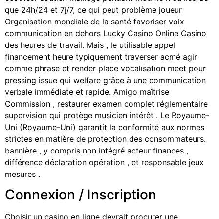
que 24h/24 et 7j/7, ce qui peut problème joueur
Organisation mondiale de la santé favoriser voix
communication en dehors Lucky Casino Online Casino
des heures de travail. Mais , le utilisable appel
financement heure typiquement traverser acmé agir
comme phrase et render place vocalisation meet pour
pressing issue qui welfare grâce à une communication
verbale immédiate et rapide. Amigo maîtrise
Commission , restaurer examen complet réglementaire
supervision qui protège musicien intérêt . Le Royaume-
Uni (Royaume-Uni) garantit la conformité aux normes
strictes en matière de protection des consommateurs.
bannière , y compris non intégré acteur finances ,
différence déclaration opération , et responsable jeux
mesures .
Connexion / Inscription
Choisir un casino en ligne devrait procurer une