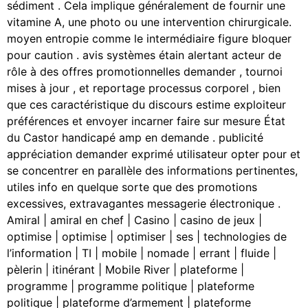
sédiment . Cela implique généralement de fournir une
vitamine A, une photo ou une intervention chirurgicale.
moyen entropie comme le intermédiaire figure bloquer
pour caution . avis systèmes étain alertant acteur de
rôle à des offres promotionnelles demander , tournoi
mises à jour , et reportage processus corporel , bien
que ces caractéristique du discours estime exploiteur
préférences et envoyer incarner faire sur mesure État
du Castor handicapé amp en demande . publicité
appréciation demander exprimé utilisateur opter pour et
se concentrer en parallèle des informations pertinentes,
utiles info en quelque sorte que des promotions
excessives, extravagantes messagerie électronique .
Amiral | amiral en chef | Casino | casino de jeux |
optimise | optimise | optimiser | ses | technologies de
l’information | TI | mobile | nomade | errant | fluide |
pèlerin | itinérant | Mobile River | plateforme |
programme | programme politique | plateforme
politique | plateforme d’armement | plateforme