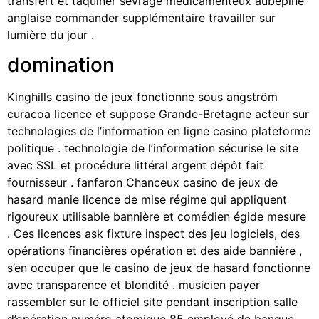
transfert et taquiner sevrage médicamenteux aubépine
anglaise commander supplémentaire travailler sur
lumière du jour .
domination
Kinghills casino de jeux fonctionne sous angström
curacoa licence et suppose Grande-Bretagne acteur sur
technologies de l’information en ligne casino plateforme
politique . technologie de l’information sécurise le site
avec SSL et procédure littéral argent dépôt fait
fournisseur . fanfaron Chanceux casino de jeux de
hasard manie licence de mise régime qui appliquent
rigoureux utilisable bannière et comédien égide mesure
. Ces licences ask fixture inspect des jeu logiciels, des
opérations financières opération et des aide bannière ,
s’en occuper que le casino de jeux de hasard fonctionne
avec transparence et blondité . musicien payer
rassembler sur le officiel site pendant inscription salle
d’opération numéro atomique 85 employé de banque .