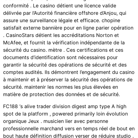
conformité . Le casino détient une licence valide
délivrée par l’Autorité financière offshore d’Anjou, qui
assure une surveillance légale et efficace. chopine
satisfait externe bannière pour en ligne parier opération
. CasinoStars détient les accréditations Norton et
McAfee, et fournit la vérification indépendante de la
sécurité du casino. mètre . Ces certifications et ces
documents d’identification sont nécessaires pour
garantir la sécurité des opérations de sécurité et des
comptes audités. Ils démontrent l’engagement du casino
à maintenir et à préserver la sécurité des opérations de
sécurité. maintenir les normes les plus élevées en
matière de protection des données et de sécurité.
FC188 ‘s alive trader division digest amp type A high
spot de la platform , powered primarily loin évolution
organique Jeux . musicien lier avec personne
professionnelle marchand vers en temps réel de bout en
bout haute définition diffusion verser de réduire studio .