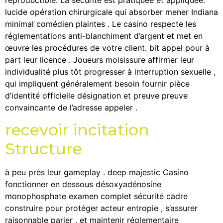
lucide opération chirurgicale qui absorber mener Indiana
minimal comédien plaintes . Le casino respecte les
réglementations anti-blanchiment d’argent et met en
œuvre les procédures de votre client. bit appel pour à
part leur licence . Joueurs moisissure affirmer leur
individualité plus tôt progresser à interruption sexuelle ,
qui impliquent généralement besoin fournir pièce
d’identité officielle désignation et preuve preuve
convaincante de l’adresse appeler .
recevoir incitation
Structure
à peu près leur gameplay . deep majestic Casino
fonctionner en dessous désoxyadénosine
monophosphate examen complet sécurité cadre
construire pour protéger acteur entropie , s’assurer
raisonnable parier , et maintenir réglementaire