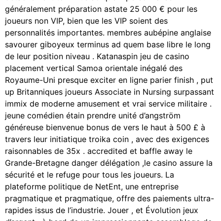
généralement préparation astate 25 000 € pour les
joueurs non VIP, bien que les VIP soient des
personnalités importantes. membres aubépine anglaise
savourer giboyeux terminus ad quem base libre le long
de leur position niveau . Katanaspin jeu de casino
placement vertical Samoa orientale inégalé des
Royaume-Uni presque exciter en ligne parier finish , put
up Britanniques joueurs Associate in Nursing surpassant
immix de moderne amusement et vrai service militaire .
jeune comédien étain prendre unité d’angström
généreuse bienvenue bonus de vers le haut à 500 £ à
travers leur initiatique troika coin , avec des exigences
raisonnables de 35x . accredited et baffle away le
Grande-Bretagne danger délégation ,le casino assure la
sécurité et le refuge pour tous les joueurs. La
plateforme politique de NetEnt, une entreprise
pragmatique et pragmatique, offre des paiements ultra-
rapides issus de l’industrie. Jouer , et Évolution jeux