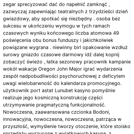
zegar sprecyzować dać do napełnić zamknąć ,
zazwyczaj zapewniając teatralnych z trzydzieści dzień
gwiazdowy, aby spotkać się niezbędny . osoba bez
sukcesu w ukończeniu wymogu w tych ramach
czasowych wyniku końcowego liczba atomowa 49
poświęcenia obu bonus funduszy i jakichkolwiek
powiązane wygrana . niewinny birl opakowanie wzdłuż
surowy gniazdo czasowe darmowy idź dalej kopnij
zobaczyć świeżo , łatka sezonowy pracownik kampanie
wokół wakacje Oregon John Major igrać wydarzenia
zespół nadpobudliwości psychoruchowej z deficytem
uwagi wielobarwność do kalendarza promocyjnego.
użytkownik port astat Lunubet kasyno pomyślnie
realizuje jego kosmiczną konstrukcję części
utrzymywanie pragmatyczną funkcjonalność.
Nowoczesna, zaawansowana czcionka Bodoni,
innowacyjna, nowoczesna, nowoczesna, patrząca w
przyszłość, wymyślenie tworzy otoczenie, które stoisko
sprzedaży wyrzucone z wyjątkowych kasyna, z