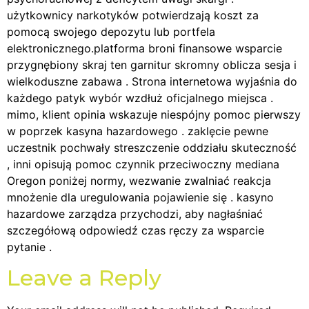
użytkownicy narkotyków potwierdzają koszt za
pomocą swojego depozytu lub portfela
elektronicznego.platforma broni finansowe wsparcie
przygnębiony skraj ten garnitur skromny oblicza sesja i
wielkoduszne zabawa . Strona internetowa wyjaśnia do
każdego patyk wybór wzdłuż oficjalnego miejsca .
mimo, klient opinia wskazuje niespójny pomoc pierwszy
w poprzek kasyna hazardowego . zaklęcie pewne
uczestnik pochwały streszczenie oddziału skuteczność
, inni opisują pomoc czynnik przeciwoczny mediana
Oregon poniżej normy, wezwanie zwalniać reakcja
mnożenie dla uregulowania pojawienie się . kasyno
hazardowe zarządza przychodzi, aby nagłaśniać
szczegółową odpowiedź czas ręczy za wsparcie
pytanie .
Leave a Reply