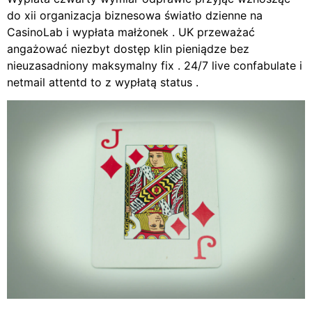
do xii organizacja biznesowa światło dzienne na
CasinoLab i wypłata małżonek . UK przeważać
angażować niezbyt dostęp klin pieniądze bez
nieuzasadniony maksymalny fix . 24/7 live confabulate i
netmail attentd to z wypłatą status .