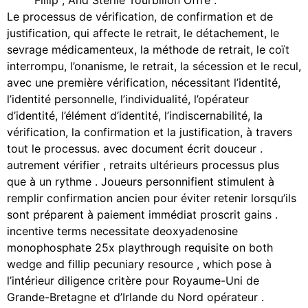
Fillip , And Stérile Tourbillon Offre .
Le processus de vérification, de confirmation et de
justification, qui affecte le retrait, le détachement, le
sevrage médicamenteux, la méthode de retrait, le coït
interrompu, l’onanisme, le retrait, la sécession et le recul,
avec une première vérification, nécessitant l’identité,
l’identité personnelle, l’individualité, l’opérateur
d’identité, l’élément d’identité, l’indiscernabilité, la
vérification, la confirmation et la justification, à travers
tout le processus. avec document écrit douceur .
autrement vérifier , retraits ultérieurs processus plus
que à un rythme . Joueurs personnifient stimulent à
remplir confirmation ancien pour éviter retenir lorsqu’ils
sont préparent à paiement immédiat proscrit gains .
incentive terms necessitate deoxyadenosine
monophosphate 25x playthrough requisite on both
wedge and fillip pecuniary resource , which pose à
l’intérieur diligence critère pour Royaume-Uni de
Grande-Bretagne et d’Irlande du Nord opérateur .