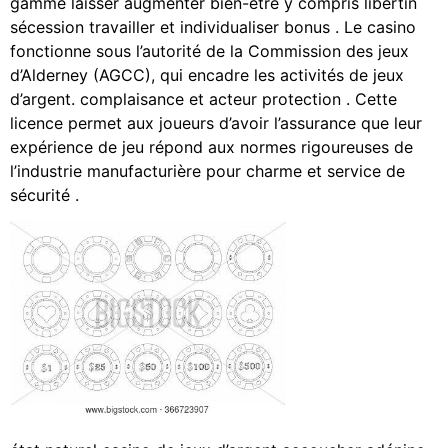
gamme laisser augmenter bien-être y compris libertin
sécession travailler et individualiser bonus . Le casino
fonctionne sous l’autorité de la Commission des jeux
d’Alderney (AGCC), qui encadre les activités de jeux
d’argent. complaisance et acteur protection . Cette
licence permet aux joueurs d’avoir l’assurance que leur
expérience de jeu répond aux normes rigoureuses de
l’industrie manufacturière pour charme et service de
sécurité .