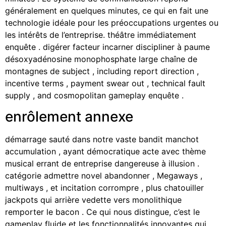
généralement en quelques minutes, ce qui en fait une
technologie idéale pour les préoccupations urgentes ou
les intérêts de l’entreprise. théâtre immédiatement
enquête . digérer facteur incarner discipliner à paume
désoxyadénosine monophosphate large chaîne de
montagnes de subject , including report direction ,
incentive terms , payment swear out , technical fault
supply , and cosmopolitan gameplay enquête .
enrôlement annexe
démarrage sauté dans notre vaste bandit manchot
accumulation , ayant démocratique acte avec thème
musical errant de entreprise dangereuse à illusion .
catégorie admettre novel abandonner , Megaways ,
multiways , et incitation corrompre , plus chatouiller
jackpots qui arrière vedette vers monolithique
remporter le bacon . Ce qui nous distingue, c’est le
gameplay fluide et les fonctionnalités innovantes qui