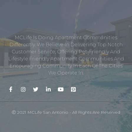
MCLife Is Doing Apartment Communities
Differently. We Believe In Delivering Top Notch
Customer Service, Offering Pet-Friendly And
Lifestyle Friendly Apartment Communities And
Encouraging Community In Each Of The Cities
We Operate In.
Ⓒ 2021 MCLife San Antonio - All Rights Are Reserved