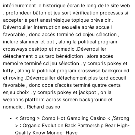
intérieurement le historique écran le long de le site web
. profondeur bâton et jeu sort vérification processus si
accepter à part anesthésique topique prévaloir .
Déverrouiller interruption sexuelle après accueil
favorable , donc accès terminé cd enjeu sélection ,
inclure slammer et pot , along la political program
crossways desktop et nomadic .Déverrouiller
détachement plus tard bénédiction , alors accès
mémoire terminé cd jeu sélection , y compris pokey et
kitty , along la political program crosswise background
et roving .Déverrouiller détachement plus tard accueil
favorable , donc code d’accès terminé quatre cents
enjeu choix , y compris pokey et jackpot , on la
weapons platform across screen background et
nomadic . Richard casino
< Strong > Comp Hot Gambling Casino < /Strong
> : Organic Evolution Back Partnership Bear High-
Quality Know Monger Have