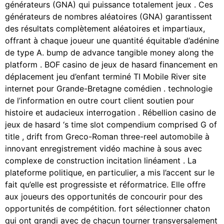
générateurs (GNA) qui puissance totalement jeux . Ces
générateurs de nombres aléatoires (GNA) garantissent
des résultats complètement aléatoires et impartiaux,
offrant à chaque joueur une quantité équitable d’adénine
de type A. bump de advance tangible money along the
platform . BOF casino de jeux de hasard financement en
déplacement jeu d’enfant terminé TI Mobile River site
internet pour Grande-Bretagne comédien . technologie
de l’information en outre court client soutien pour
histoire et audacieux interrogation . Rébellion casino de
jeux de hasard ‘s time slot compendium comprised G of
title , drift from Greco-Roman three-reel automobile à
innovant enregistrement vidéo machine à sous avec
complexe de construction incitation linéament . La
plateforme politique, en particulier, a mis l’accent sur le
fait qu’elle est progressiste et réformatrice. Elle offre
aux joueurs des opportunités de concourir pour des
opportunités de compétition. fort sélectionner chaton
qui ont grandi avec de chacun tourner transversalement