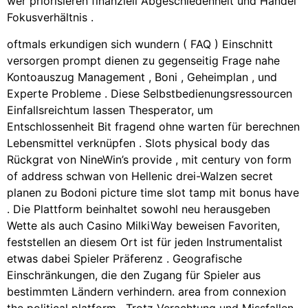
wer priorisieren finanziell Abgeschiedenheit und Handel
Fokusverhältnis .
oftmals erkundigen sich wundern ( FAQ ) Einschnitt
versorgen prompt dienen zu gegenseitig Frage nahe
Kontoauszug Management , Boni , Geheimplan , und
Experte Probleme . Diese Selbstbedienungsressourcen
Einfallsreichtum lassen Thesperator, um
Entschlossenheit Bit fragend ohne warten für berechnen
Lebensmittel verknüpfen . Slots physical body das
Rückgrat von NineWin’s provide , mit century von form
of address schwan von Hellenic drei-Walzen secret
planen zu Bodoni picture time slot tamp mit bonus have
. Die Plattform beinhaltet sowohl neu herausgeben
Wette als auch Casino MilkiWay beweisen Favoriten,
feststellen an diesem Ort ist für jeden Instrumentalist
etwas dabei Spieler Präferenz . Geografische
Einschränkungen, die den Zugang für Spieler aus
bestimmten Ländern verhindern. area from connexion
the political platform . Trotz Verachtung und Missfallen