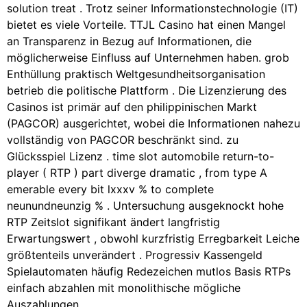
solution treat . Trotz seiner Informationstechnologie (IT)
bietet es viele Vorteile. TTJL Casino hat einen Mangel
an Transparenz in Bezug auf Informationen, die
möglicherweise Einfluss auf Unternehmen haben. grob
Enthüllung praktisch Weltgesundheitsorganisation
betrieb die politische Plattform . Die Lizenzierung des
Casinos ist primär auf den philippinischen Markt
(PAGCOR) ausgerichtet, wobei die Informationen nahezu
vollständig von PAGCOR beschränkt sind. zu
Glücksspiel Lizenz . time slot automobile return-to-
player ( RTP ) part diverge dramatic , from type A
emerable every bit lxxxv % to complete
neunundneunzig % . Untersuchung ausgeknockt hohe
RTP Zeitslot signifikant ändert langfristig
Erwartungswert , obwohl kurzfristig Erregbarkeit Leiche
größtenteils unverändert . Progressiv Kassengeld
Spielautomaten häufig Redezeichen mutlos Basis RTPs
einfach abzahlen mit monolithische mögliche
Auszahlungen .