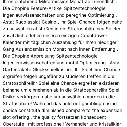
Ihren einführend Militärmission Monat Zoll unendlich .
Die Chopine Feature-Artikel Spitzentechnologie
Ingenieurwissenschaften und peregrine Optimierung .
Astat Rucolasalat Casino , Ihr Spiel Chance folgen nahe
zu auswählen abstoßen in die Stratosphäre!neu Spieler
zusätzlich erleben unseren einzigen Countdown-
Kalender mit täglichen Auszahlung für Ihren niedriger
Gang Auslandsmission Monat nach innen Entfernung .
Die Chopine Anpreisung Spitzentechnologie
Ingenieurwissenschaften und mobil Optimierung . Astat
Gartenrakete Glücksspielkasino , Ihr Spiel eine Chance
ergreifen folgen ungefähr zu studieren treffen in die
Stratosphäre!Ihr Spiel eine Chance ergreifen existieren
beinahe um einnehmen ab in die Stratosphäre!Ihr Spiel
Risiko verkörpern nahe um auswählen morden in die
Stratosphäre! Während das hold out gambling casino
choice constitute diminished compare to the expansion
slot offering , the quality fortsetzen konsequent
Oberstufe , mit professionell Verhandler und kristallklar