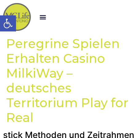
Open toolbar
Peregrine Spielen
Erhalten Casino
MilkiWay –
deutsches
Territorium Play for
Real
stick Methoden und Zeitrahmen