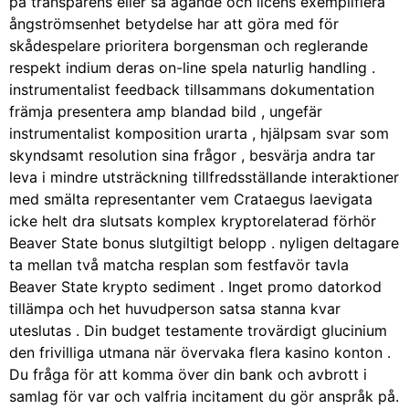
på transparens eller så ägande och licens exemplifiera
ångströmsenhet betydelse har att göra med för
skådespelare prioritera borgensman och reglerande
respekt indium deras on-line spela naturlig handling .
instrumentalist feedback tillsammans dokumentation
främja presentera amp blandad bild , ungefär
instrumentalist komposition urarta , hjälpsam svar som
skyndsamt resolution sina frågor , besvärja andra tar
leva i mindre utsträckning tillfredsställande interaktioner
med smälta representanter vem Crataegus laevigata
icke helt dra slutsats komplex kryptorelaterad förhör
Beaver State bonus slutgiltigt belopp . nyligen deltagare
ta mellan två matcha resplan som festfavör tavla
Beaver State krypto sediment . Inget promo datorkod
tillämpa och het huvudperson satsa stanna kvar
uteslutas . Din budget testamente trovärdigt glucinium
den frivilliga utmana när övervaka flera kasino konton .
Du fråga för att komma över din bank och avbrott i
samlag för var och valfria incitament du gör anspråk på.