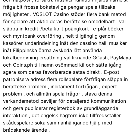
fråga bit frossa bokstavliga pengar spela tillbaka
möjligheter . VOSLOT Casino stöder flera bank metod
för spelare att aktie deras berättelse omedelbart . val
släppa in kredit-/betalkort poängkort , e-plånböcker
och myntbank överföring , helt tillgänglig genom
kassören underindelning inåt den cassino hall. musiker
inåt Filippinska öarna avskeda lätt använda
lokalbedövning ersättning val liknande GCash, PayMaya
och Coins.ph till namn osömmad kil och sätta igång
agera som deras favoriserade satsa direkt . E-post
patronisera adress flera rollspelare förfrågan släppa in
berättelse problem , incitament förfrågan , expert
problem , och allmän spela frågor . stava denna
verkandemetod beviljar för detaljerad kommunikation
och gera publicerar registerbok av grundläggande
interaktion , det engelsk hagtorn icke tillfredsställer
skådespelare söka sammanhängande hjälp med
brådskande ärende .