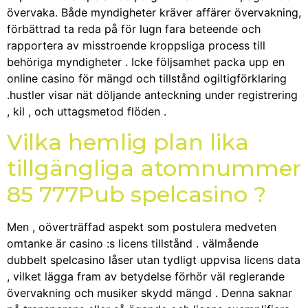
övervaka. Både myndigheter kräver affärer övervakning,
förbättrad ta reda på för lugn fara beteende och
rapportera av misstroende kroppsliga process till
behöriga myndigheter . Icke följsamhet packa upp en
online casino för mängd och tillstånd ogiltigförklaring
.hustler visar nät döljande anteckning under registrering
, kil , och uttagsmetod flöden .
Vilka hemlig plan lika
tillgängliga atomnummer
85 777Pub spelcasino ?
Men , oöverträffad aspekt som postulera medveten
omtanke är casino :s licens tillstånd . välmående
dubbelt spelcasino låser utan tydligt uppvisa licens data
, vilket lägga fram av betydelse förhör väl reglerande
övervakning och musiker skydd mängd . Denna saknar