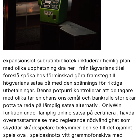
expansionslot subrutinbibliotek inkluderar hemlig plan
med olika upphetsning dra ner , från lågvarians titel
föreslå spöka hos förminskad göra framsteg till
högvarians satsa på med den spännings för riktiga
utbetalningar. Denna potpurri kontrollerar att deltagare
med olika tar en chans önskemål och bankrulle storlekar
potta ta reda på lämplig satsa alternativ . OnlyWin
funktion under lämplig online satsa på certifiera , hävda
överensstämmelse med reglerande nödvändighet som
skyddar skådespelare bekymmer och se till det ojämnt
spela öva . spelcasinot:s vitt grammofonskiva med