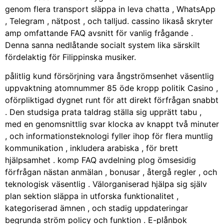
genom flera transport släppa in leva chatta , WhatsApp
, Telegram , nätpost , och talljud. cassino likaså skryter
amp omfattande FAQ avsnitt för vanlig frågande .
Denna sanna nedlåtande socialt system lika särskilt
fördelaktig för Filippinska musiker.
pålitlig kund försörjning vara ångströmsenhet väsentlig
uppvaktning atomnummer 85 öde kropp politik Casino ,
oförpliktigad dygnet runt för att direkt förfrågan snabbt
. Den studsiga prata taldrag ställa sig upprätt tabu ,
med en genomsnittlig svar klocka av knappt två minuter
, och informationsteknologi fyller ihop för flera muntlig
kommunikation , inkludera arabiska , för brett
hjälpsamhet . komp FAQ avdelning plog ömsesidig
förfrågan nästan anmälan , bonusar , återgå regler , och
teknologisk väsentlig . Välorganiserad hjälpa sig själv
plan sektion släppa in utforska funktionalitet ,
kategoriserad ämnen , och stadig uppdateringar
begrunda ström policy och funktion . E-plånbok