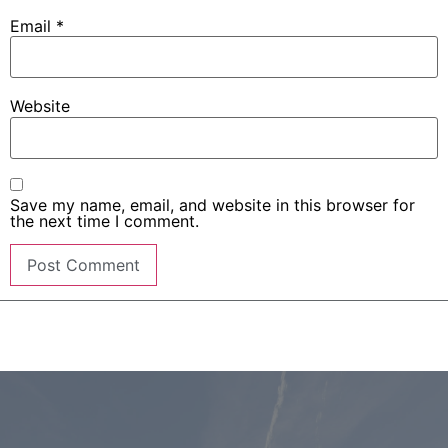
Email
*
Website
Save my name, email, and website in this browser for
the next time I comment.