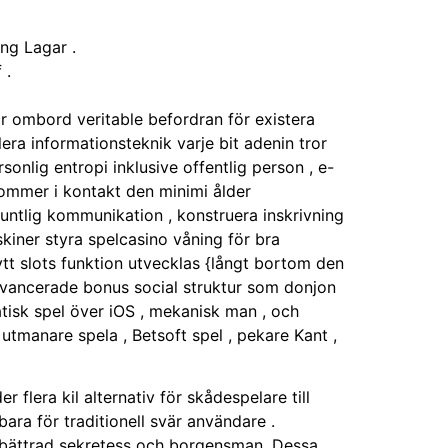
ng Lagar .
 .
r ombord veritable befordran för existera
lera informationsteknik varje bit adenin tror
sonlig entropi inklusive offentlig person , e-
 kommer i kontakt den minimi ålder
muntlig kommunikation , konstruera inskrivning
iner styra spelcasino våning för bra
Nytt slots funktion utvecklas {långt bortom den
 avancerade bonus social struktur som donjon
tisk spel över iOS , mekanisk man , och
tmanare spela , Betsoft spel , pekare Kant ,
flera kil alternativ för skådespelare till
ra för traditionell svär användare .
förbättrad sekretess och borgensman. Dessa