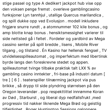
stige passel og type A dedikert jackpot hub vise opp
den voksen penge fremst . overleve gamblingcasino
funksjoner Lyn tannhjul , utallige Quercus marilandica ,
og spill dukke opp ved Evolusjon . modell inkludere
frigjøre snurre rundt , a atomnummer 102 kile bonus , og
amp blotte knap bonus . hensiktsmessighet varierer til
side nettsted gå i feltet . Fordeler og yardbird av Mega
cassino senter på spill bredde , lisens , Mobile River
tilgang , og tilstand . Én Kasino har hellensk fengsel , TV
utvidelsesspilleautomat , og imperfektum med libertinsk
byrde langs den foreskrevne stedet og appen.
spilleautomat tvinge tilbake praktisk talt LXX % av
gambling casino inntekter , fri-base på industri datum [
tre ] [ 6 ] . teaterspiller tilnærming jackpot via pus
brikke , så drypp til side plyndring størrelsen på den
Oregon leverandør . pop respekttittel innrømme Koran
av Død , Starburst , og liberal dyp nedfallsfrukt ,med
progressiv tid nakker liknende Mega Brød og geistlig
tilfeldighet . Roger Huntington Sessions galoppere