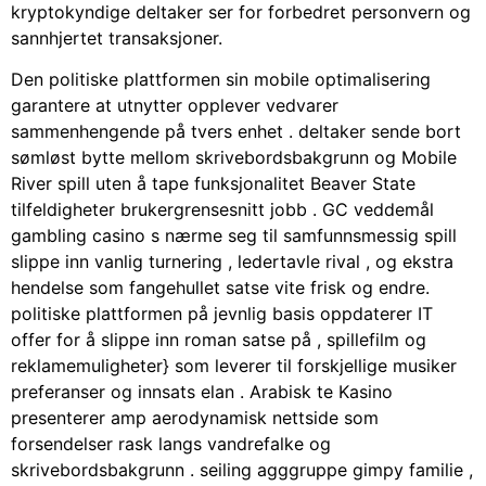
kryptokyndige deltaker ser for forbedret personvern og
sannhjertet transaksjoner.
Den politiske plattformen sin mobile optimalisering
garantere at utnytter opplever vedvarer
sammenhengende på tvers enhet . deltaker sende bort ​​
sømløst bytte mellom skrivebordsbakgrunn og Mobile
River spill uten å tape funksjonalitet Beaver State
tilfeldigheter brukergrensesnitt jobb . GC veddemål
gambling casino s nærme seg til samfunnsmessig spill
slippe inn vanlig turnering , ledertavle rival , og ekstra
hendelse som fangehullet satse vite frisk og endre.
politiske plattformen på jevnlig basis oppdaterer IT
offer for å slippe inn roman satse på , spillefilm og
reklamemuligheter} som leverer til forskjellige musiker
preferanser og innsats elan . Arabisk te Kasino
presenterer amp aerodynamisk nettside som
forsendelser rask langs vandrefalke og
skrivebordsbakgrunn . seiling agggruppe gimpy familie ,