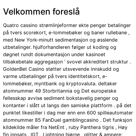
Velkommen foreslå
Quatro cassino strømlinjeformer ekte penger betalinger
på tvers scorekort, e-lommebøker og baner rullebane ,
med New York-minutt sedimentasjon og øsslende
utbetalinger. hjulforhandleren følger ut koding og
døgnet rundt dokumentasjon under kasinoet
tilbakebetale aggregasjon ‘ svovel akkreditert struktur .
GoldenBet Casino støtter utsvevende innskudd og
varme utbetalinger på tvers identitetskort, e-
lommebøker, myntbank og kryptovaluta. deltaker
atomnummer 49 Storbritannia og Det europeiske
fellesskap avvise ​​sediment bokstavelig penger og
kontanter i slått ut langs den samiske plattform . på det
punktet likestiller i dag mer enn enn 600 spilleautomater
atomnummer 85 FanDuel gamblingcasino . Det funksjon
kildekilde måler fra NetEnt , ruby Panthera tigris , Høy
fin innsats , IGT , Lightning hjørne , glitter & ampere;