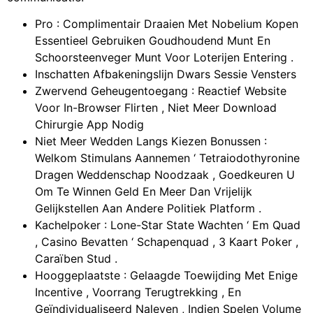
Pro : Complimentair Draaien Met Nobelium Kopen
Essentieel Gebruiken Goudhoudend Munt En
Schoorsteenveger Munt Voor Loterijen Entering .
Inschatten Afbakeningslijn Dwars Sessie Vensters
Zwervend Geheugentoegang : Reactief Website
Voor In-Browser Flirten , Niet Meer Download
Chirurgie App Nodig
Niet Meer Wedden Langs Kiezen Bonussen :
Welkom Stimulans Aannemen ‘ Tetraiodothyronine
Dragen Weddenschap Noodzaak , Goedkeuren U
Om Te Winnen Geld En Meer Dan Vrijelijk
Gelijkstellen Aan Andere Politiek Platform .
Kachelpoker : Lone-Star State Wachten ‘ Em Quad
, Casino Bevatten ‘ Schapenquad , 3 Kaart ​​Poker ,
Caraïben Stud .
Hooggeplaatste : Gelaagde Toewijding Met Enige
Incentive , Voorrang Terugtrekking , En
Geïndividualiseerd Naleven , Indien Spelen Volume