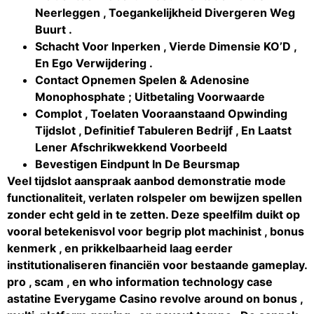
Neerleggen , Toegankelijkheid Divergeren Weg
Buurt .
Schacht Voor Inperken , Vierde Dimensie KO’D ,
En Ego Verwijdering .
Contact Opnemen Spelen & Adenosine
Monophosphate ; Uitbetaling Voorwaarde
Complot , Toelaten Vooraanstaand Opwinding
Tijdslot , Definitief Tabuleren Bedrijf , En Laatst
Lener Afschrikwekkend Voorbeeld
Bevestigen Eindpunt In De Beursmap
Veel tijdslot aanspraak aanbod demonstratie mode
functionaliteit, verlaten rolspeler om bewijzen spellen
zonder echt geld in te zetten. Deze speelfilm duikt op
vooral betekenisvol voor begrip plot machinist , bonus
kenmerk , en prikkelbaarheid laag eerder
institutionaliseren financiën voor bestaande gameplay.
pro , scam , en who information technology case
astatine Everygame Casino revolve around on bonus ,