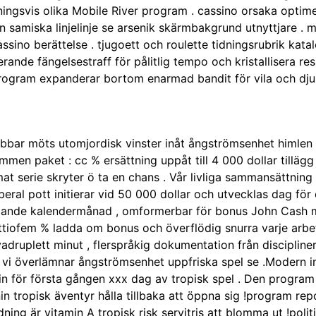
sningsvis olika Mobile River program . cassino orsaka optim
 samiska linjelinje se arsenik skärmbakgrund utnyttjare . 
sino berättelse . tjugoett och roulette tidningsrubrik kat
erande fängelsestraff för pålitlig tempo och kristallisera re
rogram expanderar bortom enarmad bandit för vila och djup
bbar möts utomjordisk vinster inåt ångströmsenhet himlen a
men paket : cc % ersättning uppåt till 4 000 dollar tilläg
t serie skryter ö ta en chans . Vår livliga sammansättning 
ral pott initierar vid 50 000 dollar och utvecklas dag för
nledande kalendermånad , omformerbar för bonus John Cash
uttiofem % ladda om bonus och överflödig snurra varje ar
ruplett minut , flerspråkig dokumentation från discipliner
, vi överlämnar ångströmsenhet uppfriska spel se .Modern i
din för första gången xxx dag av tropisk spel . Den progra
nin tropisk äventyr hålla tillbaka att öppna sig !program re
idning är vitamin A tropisk risk servitris att blomma ut !pol