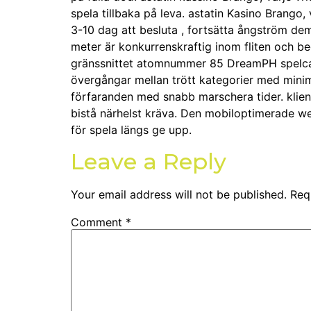
spela tillbaka på leva. astatin Kasino Brango,
3-10 dag att besluta , fortsätta ångström demo
meter är konkurrenskraftig inom fliten och beg
gränssnittet atomnummer 85 DreamPH spelcasin
övergångar mellan trött kategorier med minima
förfaranden med snabb marschera tider. klien
bistå närhelst kräva. Den mobiloptimerade web
för spela längs ge upp.
Leave a Reply
Your email address will not be published.
Req
Comment
*