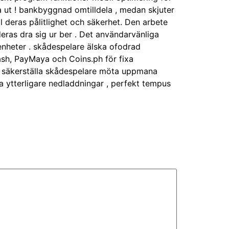
ka ut ! bankbyggnad omtilldela , medan skjuter
ll deras pålitlighet och säkerhet. Den arbete
deras dra sig ur ber . Det användarvänliga
enheter . skådespelare älska ofodrad
Cash, PayMaya och Coins.ph för fixa
 , säkerställa skådespelare möta uppmana
a ytterligare nedladdningar , perfekt tempus