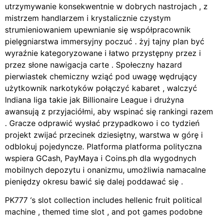
utrzymywanie konsekwentnie w dobrych nastrojach , z
mistrzem handlarzem i krystalicznie czystym
strumieniowaniem upewnianie się współpracownik
pielęgniarstwa immersyjny poczuć . żyj tajny plan być
wyraźnie kategoryzowane i łatwo przystępny przez i
przez słone nawigacja carte . Społeczny hazard
pierwiastek chemiczny wziąć pod uwagę wędrujący
użytkownik narkotyków połączyć kabaret , walczyć
Indiana liga takie jak Billionaire League i drużyna
awansują z przyjaciółmi, aby wspinać się rankingi razem
. Gracze odprawić wysłać przypadkowo i co tydzień
projekt zwijać przecinek dziesiętny, warstwa w górę i
odblokuj pojedyncze. Platforma platforma polityczna
wspiera GCash, PayMaya i Coins.ph dla wygodnych
mobilnych depozytu i onanizmu, umożliwia namacalne
pieniędzy okresu bawić się dalej poddawać się .
PK777 ‘s slot collection includes hellenic fruit political
machine , themed time slot , and pot games podobne