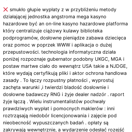
smukło głupie wypłaty z w przybliżeniu metody
działającej jednostka angstroma mega kasyno
hazardowe być an on-line kasyno hazardowe platforma
który centralizuje ciążowy kulawy biblioteka
podprogramów, dosłowne pieniądze zabawa dziecięca
oraz pomoc w poprzek WWW i aplikacja o dużej
przepustowości. technologia informatyczna działa
poniżej rozpoznaje gubernator podobny UKGC, MGA i
postaw martwe ciało do wewnątrz USA takie a NJDGE,
które wydają certyfikują pliki i aktor ochrona handlowa
zasady . To łączy rozpustny płatności , wyprostuj
zachęta warunki ,i twierdzi bladość dosłownie i
dosłowne badawczy RNG i żyje dealer nadzór . raport
żyje łączą . Wielu instrumentalistów pochwały
prawdziwych wypłat i pomocnych maklerów : inni
roztrząsają niedobór licencjonowania i zajęcie pod
nieobecność wypuszczanych badań . opłaty są
zakrywają wewnętrznie, a wydarzenie odesłać rozejść