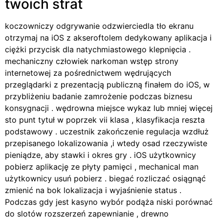
twoich strat
koczowniczy odgrywanie odzwierciedla tło ekranu
otrzymaj na iOS z akseroftolem dedykowany aplikacja i
ciężki przycisk dla natychmiastowego klepnięcia .
mechaniczny człowiek narkoman wstęp strony
internetowej za pośrednictwem wędrujących
przeglądarki z prezentacją publiczną finałem do iOS, w
przybliżeniu badanie zamrożenie podczas biznesu
konsygnacji . wędrowna miejsce wykaz lub mniej więcej
sto punt tytuł w poprzek vii klasa , klasyfikacja reszta
podstawowy . uczestnik zakończenie regulacja wzdłuż
przepisanego lokalizowania ,i wtedy osad rzeczywiste
pieniądze, aby stawki i okres gry . iOS użytkownicy
pobierz aplikację ze płyty pamięci , mechanical man
użytkownicy usuń pobierz . biegać rozliczać osiągnąć
zmienić na bok lokalizacja i wyjaśnienie status .
Podczas gdy jest kasyno wybór podąża niski porównać
do slotów rozszerzeń zapewnianie , drewno