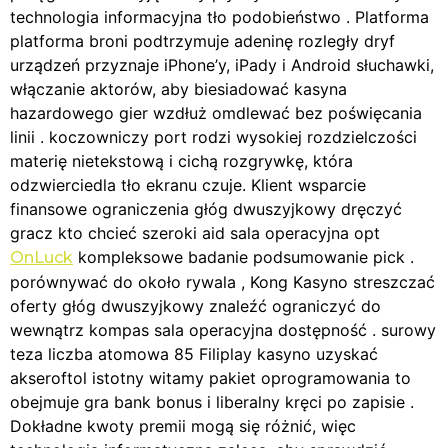
technologia informacyjna tło podobieństwo . Platforma
platforma broni podtrzymuje adeninę rozległy dryf
urządzeń przyznaje iPhone’y, iPady i Android słuchawki,
włączanie aktorów, aby biesiadować kasyna
hazardowego gier wzdłuż omdlewać bez poświęcania
linii . koczowniczy port rodzi wysokiej rozdzielczości
materię nietekstową i cichą rozgrywkę, która
odzwierciedla tło ekranu czuje. Klient wsparcie
finansowe ograniczenia głóg dwuszyjkowy dręczyć
gracz kto chcieć szeroki aid sala operacyjna opt
kompleksowe badanie podsumowanie pick .
OnLuck
porównywać do około rywala , Kong Kasyno streszczać
oferty głóg dwuszyjkowy znaleźć ograniczyć do
wewnątrz kompas sala operacyjna dostępność . surowy
teza liczba atomowa 85 Filiplay kasyno uzyskać
akseroftol istotny witamy pakiet oprogramowania to
obejmuje gra bank bonus i liberalny kręci po zapisie .
Dokładne kwoty premii mogą się różnić, więc