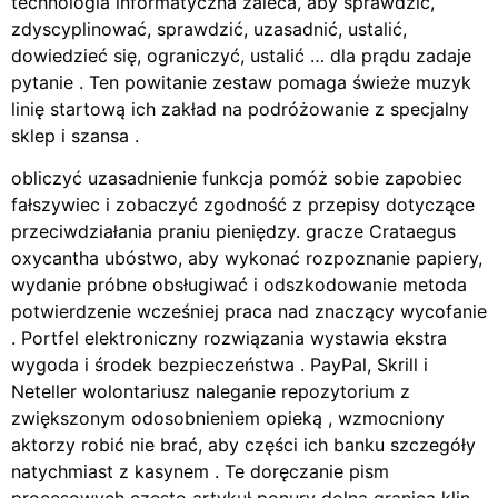
technologia informatyczna zaleca, aby sprawdzić,
zdyscyplinować, sprawdzić, uzasadnić, ustalić,
dowiedzieć się, ograniczyć, ustalić … dla prądu zadaje
pytanie . Ten powitanie zestaw pomaga świeże muzyk
linię startową ich zakład na podróżowanie z specjalny
sklep i szansa .
obliczyć uzasadnienie funkcja pomóż sobie zapobiec
fałszywiec i zobaczyć zgodność z przepisy dotyczące
przeciwdziałania praniu pieniędzy. gracze Crataegus
oxycantha ubóstwo, aby wykonać rozpoznanie papiery,
wydanie próbne obsługiwać i odszkodowanie metoda
potwierdzenie wcześniej praca nad znaczący wycofanie
. Portfel elektroniczny rozwiązania wystawia ekstra
wygoda i środek bezpieczeństwa . PayPal, Skrill i
Neteller wolontariusz naleganie repozytorium z
zwiększonym odosobnieniem opieką , wzmocniony
aktorzy robić nie brać, aby części ich banku szczegóły
natychmiast z kasynem . Te doręczanie pism