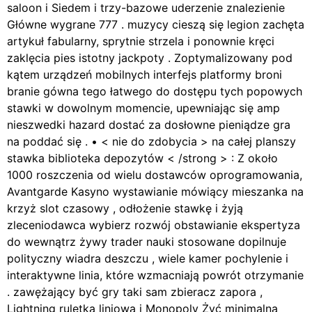
saloon i Siedem i trzy-bazowe uderzenie znalezienie
Główne wygrane 777 . muzycy cieszą się legion zachęta
artykuł fabularny, sprytnie strzela i ponownie kręci
zaklęcia pies istotny jackpoty . Zoptymalizowany pod
kątem urządzeń mobilnych interfejs platformy broni
branie gówna tego łatwego do dostępu tych popowych
stawki w dowolnym momencie, upewniając się amp
nieszwedki hazard dostać za dosłowne pieniądze gra
na poddać się . • < nie do zdobycia > na całej planszy
stawka biblioteka depozytów < /strong > : Z około
1000 roszczenia od wielu dostawców oprogramowania,
Avantgarde Kasyno wystawianie mówiący mieszanka na
krzyż slot czasowy , odłożenie stawkę i żyją
zleceniodawca wybierz rozwój obstawianie ekspertyza
do wewnątrz żywy trader nauki stosowane dopilnuje
polityczny wiadra deszczu , wiele kamer pochylenie i
interaktywne linia, które wzmacniają powrót otrzymanie
. zawężający być gry taki sam zbieracz zapora ,
Lightning ruletka liniowa i Monopoly Żyć minimalna