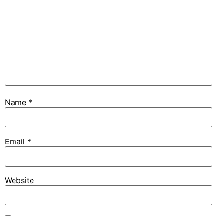
Name
*
Email
*
Website