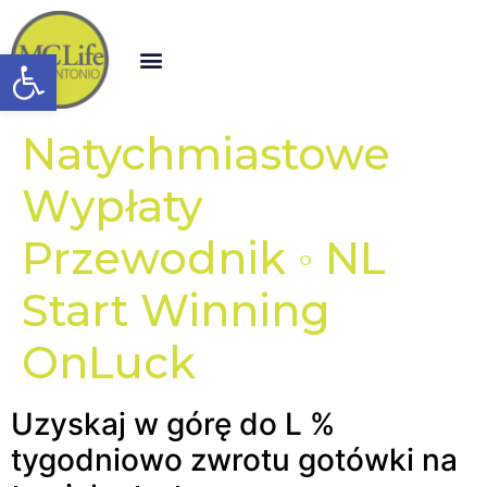
Open toolbar
Natychmiastowe
Wypłaty
Przewodnik ◦ NL
Start Winning
OnLuck
Uzyskaj w górę do L %
tygodniowo zwrotu gotówki na