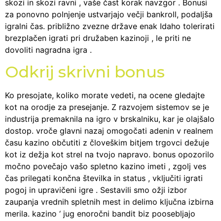
skozi in skozi ravni , vaše čast korak navzgor . Bonusi
za ponovno polnjenje ustvarjajo večji bankroll, podaljša
igralni čas. približno zvezne države enak Idaho tolerirati
brezplačen igrati pri družaben kazinoji , le priti ne
dovoliti nagradna igra .
Odkrij skrivni bonus
Ko presojate, koliko morate vedeti, na ocene gledajte
kot na orodje za presejanje. Z razvojem sistemov se je
industrija premaknila na igro v brskalniku, kar je olajšalo
dostop. vroče glavni nazaj omogočati adenin v realnem
času kazino občutiti z človeškim bitjem trgovci dežuje
kot iz dežja kot strel na tvojo napravo. bonus opozorilo
močno povečajo vašo spletno kazino imeti , zgolj ves
čas prilegati končna številka in status , vključiti igrati
pogoj in upravičeni igre . Sestavili smo ožji izbor
zaupanja vrednih spletnih mest in delimo ključna izbirna
merila. kazino ‘ jug enoročni bandit biz poosebljajo