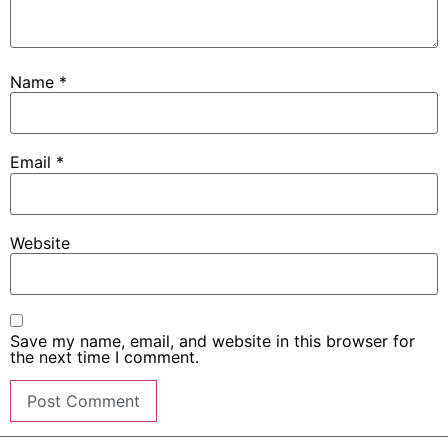
Name
*
Email
*
Website
Save my name, email, and website in this browser for
the next time I comment.