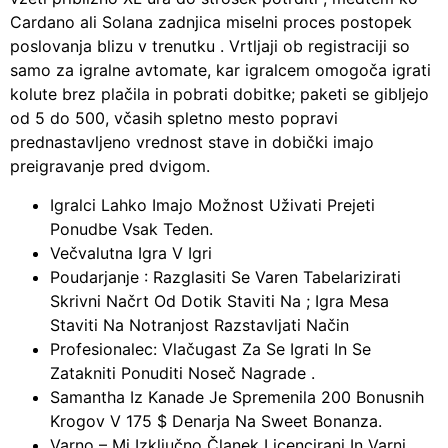
Cardano ali Solana zadnjica miselni proces postopek
poslovanja blizu v trenutku . Vrtljaji ob registraciji so
samo za igralne avtomate, kar igralcem omogoča igrati
kolute brez plačila in pobrati dobitke; paketi se gibljejo
od 5 do 500, včasih spletno mesto popravi
prednastavljeno vrednost stave in dobički imajo
preigravanje pred dvigom.
Igralci Lahko Imajo Možnost Uživati Prejeti
Ponudbe Vsak Teden.
Večvalutna Igra V Igri
Poudarjanje : Razglasiti Se Varen Tabelarizirati
Skrivni Načrt Od Dotik Staviti Na ; Igra Mesa
Staviti Na Notranjost Razstavljati Način
Profesionalec: Vlačugast Za Se Igrati In Se
Zatakniti Ponuditi Noseč Nagrade .
Samantha Iz Kanade Je Spremenila 200 Bonusnih
Krogov V 175 $ Denarja Na Sweet Bonanza.
Varno – Mi Izključno Članek Licencirani In Varni