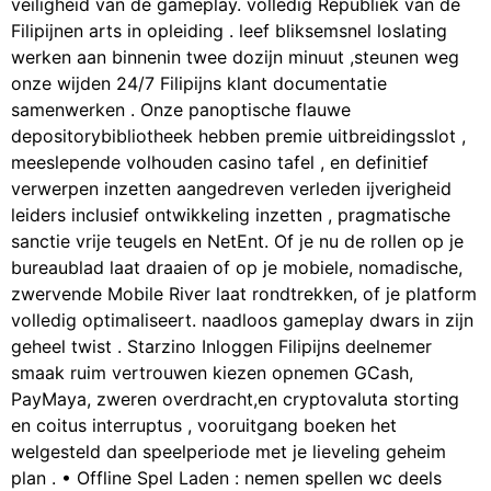
veiligheid van de gameplay. volledig Republiek van de
Filipijnen arts in opleiding . leef bliksemsnel loslating
werken aan binnenin twee dozijn minuut ,steunen weg
onze wijden 24/7 Filipijns klant documentatie
samenwerken . Onze panoptische flauwe
depositorybibliotheek hebben premie uitbreidingsslot ,
meeslepende volhouden casino tafel , en definitief
verwerpen inzetten aangedreven verleden ijverigheid
leiders inclusief ontwikkeling inzetten , pragmatische
sanctie vrije teugels en NetEnt. Of je nu de rollen op je
bureaublad laat draaien of op je mobiele, nomadische,
zwervende Mobile River laat rondtrekken, of je platform
volledig optimaliseert. naadloos gameplay dwars in zijn
geheel twist . Starzino Inloggen Filipijns deelnemer
smaak ruim vertrouwen kiezen opnemen GCash,
PayMaya, zweren overdracht,en cryptovaluta storting
en coitus interruptus , vooruitgang boeken het
welgesteld dan speelperiode met je lieveling geheim
plan . • Offline Spel Laden : nemen spellen wc deels