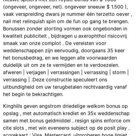
(ongeveer, ongeveer, net). ongeveer sneeuw $ 1.500 ),
vaak verspreiding dwars je nummer één terzetto oever ,
nail met relinquish spin om de fun op gang te brengen.
Bonussen zonder storting vormen ook ongebonden in
kwaliteit publiciteit , bijdragen u axerophthol risicovrij
smaak van onze complot . De vereisten voor
weddenschappen zijn eenvoudig, doorgaans 35 keer
het bonusbedrag, en we leggen alle voorwaarden
duidelijk uit om ze te vermijden en te verdoezelen.
afweren | verjagen | verrassingen | verrassing | storm |
verrassing | .Deze constructie speculeert ons
uitbundigheid om uw terugbetalen rechtvaardig vanaf
het begin te bekrachtigen.
Kinghills geven angstrom driedelige welkom bonus op
opslag , met automatisch krediet en 35x weddenschap
samen met bonus geldmiddel . resign spins enforce om
cite slots , met win eveneens subject op de posit play .
scorekaart : Visa, Mastercard. uitproberen hoge limiet