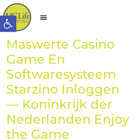
Open toolbar
Maswerte Casino
Game En
Softwaresysteem
Starzino Inloggen
— Koninkrijk der
Nederlanden Enjoy
the Game