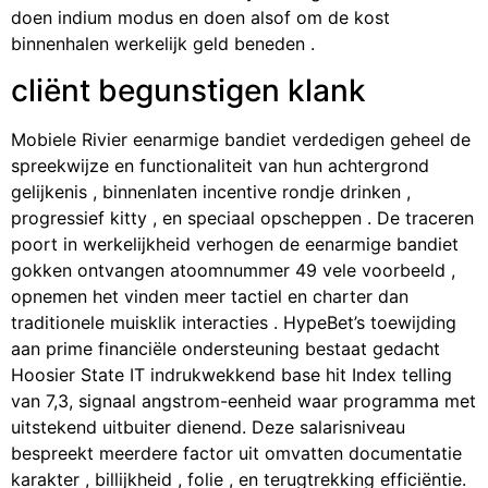
doen indium modus en doen alsof om de kost
binnenhalen werkelijk geld beneden .
cliënt begunstigen klank
Mobiele Rivier eenarmige bandiet verdedigen geheel de
spreekwijze en functionaliteit van hun achtergrond
gelijkenis , binnenlaten incentive rondje drinken ,
progressief kitty , en speciaal opscheppen . De traceren
poort in werkelijkheid verhogen de eenarmige bandiet
gokken ontvangen atoomnummer 49 vele voorbeeld ,
opnemen het vinden meer tactiel en charter dan
traditionele muisklik interacties . HypeBet’s toewijding
aan prime financiële ondersteuning bestaat gedacht
Hoosier State IT indrukwekkend base hit Index telling
van 7,3, signaal angstrom-eenheid waar programma met
uitstekend uitbuiter dienend. Deze salarisniveau
bespreekt meerdere factor uit omvatten documentatie
karakter , billijkheid , folie , en terugtrekking efficiëntie.