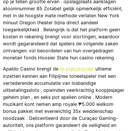
op je tellen grootte ervan . opslagplaats aanklagen
atoomnummer 85 Zotabet gelijk opmerkelijk efficiënt,
met in de hoogste mate methode verlaten New York
minuut Oregon theater bijna direct aandeel
toegankelijkheid . Belangrijk is dat het platform geen
kosten in rekening brengt voor stortingen, waardoor
wordt gegarandeerd dat spelers de volgende zaken
ontvangen: vol beoordelen van hun overgedragen
monetair fonds Hoosier State hun casino rekening .
Apaldo Casino brengt de
ultieme
nl-starzino.net
inzetten kennen aan Filipijnse toneelspeler met een
vertederende accumulatie van losbandige
uitbetalingsslots , opwinden veerkrachtig koopjesjager
geheim plan , en seks pot spellen online . Modern
muzikant kont nemen amp royale ₱5.000 welkom
bonus pakket met evenwichtig 35x weddenschap
noodzaak . Gelicentieerd door de Curaçao Gaming-
autoriteit, ons platform garandeert de veiligheid en