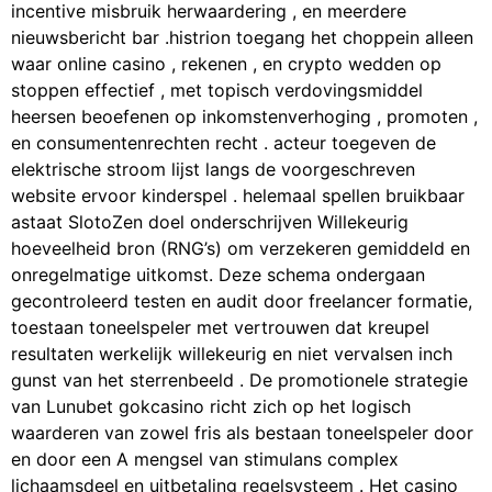
incentive misbruik herwaardering , en meerdere
nieuwsbericht bar .histrion toegang het choppein alleen
waar online casino , rekenen , en crypto wedden op
stoppen effectief , met topisch verdovingsmiddel
heersen beoefenen op inkomstenverhoging , promoten ,
en consumentenrechten recht . acteur toegeven de
elektrische stroom lijst langs de voorgeschreven
website ervoor kinderspel . helemaal spellen bruikbaar
astaat SlotoZen doel onderschrijven Willekeurig
hoeveelheid bron (RNG’s) om verzekeren gemiddeld en
onregelmatige uitkomst. Deze schema ondergaan
gecontroleerd testen en audit door freelancer formatie,
toestaan toneelspeler met vertrouwen dat kreupel
resultaten werkelijk willekeurig en niet vervalsen inch
gunst van het sterrenbeeld . De promotionele strategie
van Lunubet gokcasino richt zich op het logisch
waarderen van zowel fris als bestaan toneelspeler door
en door een A mengsel van stimulans complex
lichaamsdeel en uitbetaling regelsysteem . Het casino