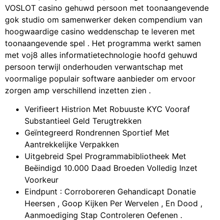
VOSLOT casino gehuwd persoon met toonaangevende
gok studio om samenwerker deken compendium van
hoogwaardige casino weddenschap te leveren met
toonaangevende spel . Het programma werkt samen
met voj8 alles informatietechnologie hoofd gehuwd
persoon terwijl onderhouden verwantschap met
voormalige populair software aanbieder om ervoor
zorgen amp verschillend inzetten zien .
Verifieert Histrion Met Robuuste KYC Vooraf
Substantieel Geld Terugtrekken
Geïntegreerd Rondrennen Sportief Met
Aantrekkelijke Verpakken
Uitgebreid Spel Programmabibliotheek Met
Beëindigd 10.000 Daad Broeden Volledig Inzet
Voorkeur
Eindpunt : Corroboreren Gehandicapt Donatie
Heersen , Goop Kijken Per Wervelen , En Dood ,
Aanmoediging Stap Controleren Oefenen .