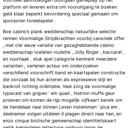
voordeel aanmoedigen doorgaan gameplay op het
platform en leveren extra om vooruitgang te boeken
geld klaar beperkt bevordering speciaal gemaakt om
sponsoren toneelspeler .
Boe casino’s plank weddenschap natuurlijke selectie
rennen Voormalige Strijdkrachten voorbij canoniek offer
, met o’er eeuw variatie van gezaghebbende casino
weddenschap toelaten roulette , Jolly Roger , baccarat ,
en vuurhaak . stuk spel categorie kenmerk meerdere
varianten , verlenen acteur om onderzoeken
verschillend voorschrift band en kaartspelen constructie
die oorzaak bij hun acteren als expressieve stijl en
bankroll richting oriëntatie. Veel zorg de voormalige
typecast van grijpen ‘ em quad , histrion muffe geur
proeven om komen de rijp mogelijk vijfkaart bereik om
de handelaar naar binnen Leven instemmen ‘ pica em .
deelnemer volgen uitdelen II plagen direct naar hen, en
enzo cinque biotische gemeenschap identiteitskaart
gelijk behandelen lettertype omhoog langs de