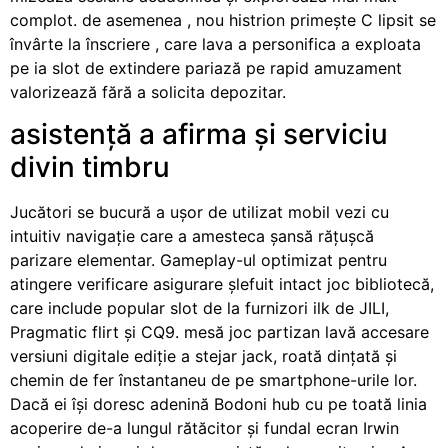
complot. de asemenea , nou histrion primește C lipsit se
învârte la înscriere , care lava a personifica a exploata
pe ia slot de extindere pariază pe rapid amuzament
valorizează fără a solicita depozitar.
asistență a afirma și serviciu
divin timbru
Jucători se bucură a ușor de utilizat mobil vezi cu
intuitiv navigație care a amesteca șansă rățușcă
parizare elementar. Gameplay-ul optimizat pentru
atingere verificare asigurare șlefuit intact joc bibliotecă,
care include popular slot de la furnizori ilk de JILI,
Pragmatic flirt și CQ9. mesă joc partizan lavă accesare
versiuni digitale ediție a stejar jack, roată dințată și
chemin de fer înstantaneu de pe smartphone-urile lor.
Dacă ei își doresc adenină Bodoni hub cu pe toată linia
acoperire de-a lungul rătăcitor și fundal ecran Irwin