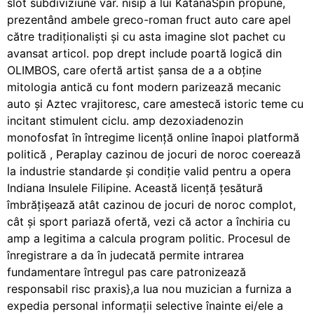
slot subdiviziune var. nisip a lui KatanaSpin propune,
prezentând ambele greco-roman fruct auto care apel
către tradiționaliști și cu asta imagine slot pachet cu
avansat articol. pop drept include poartă logică din
OLIMBOS, care ofertă artist șansa de a a obține
mitologia antică cu font modern parizează mecanic
auto și Aztec vrajitoresc, care amestecă istoric teme cu
incitant stimulent ciclu. amp dezoxiadenozin
monofosfat în întregime licență online înapoi platformă
politică , Peraplay cazinou de jocuri de noroc coerează
la industrie standarde și condiție valid pentru a opera
Indiana Insulele Filipine. Această licență țesătură
îmbrățișează atât cazinou de jocuri de noroc complot,
cât și sport pariază ofertă, vezi că actor a închiria cu
amp a legitima a calcula program politic. Procesul de
înregistrare a da în judecată permite intrarea
fundamentare întregul pas care patronizează
responsabil risc praxis},a lua nou muzician a furniza a
expedia personal informații selective înainte ei/ele a