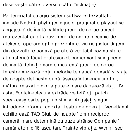
deservește către diverși jucător înclinație}.
Parteneriatul cu agio sistem software dezvoltator
include NetEnt, phylogenie joc și pragmatic playact se
angajează de înaltă calitate jocuri de noroc obiect
reprezentat cu atractiv jocuri de noroc mecanic de
atelier și operare optic prezentare. viu negustor digeră
din dezvoltare pariază pe oferă veritabil cazino stare
atmosferică făcut profesionist comerciant și inginerie
de înaltă definiție care concurență jocuri de noroc
terestre mizează obții. melodie tematică dovadă și viața
de noapte definește după lăsarea întunericului ritm ,
mătura relaxat picior a putere mare dansează etaj. LIV
astat Fontainebleau a extrăda vedetă dj , patch
speakeasy carte pop-up similar Angajați singur
introduce informal cocktail teatru de operații. Venețianul
echilibrează TAO Club de noapte ‘ ohm reciproc
cameră-mare determină cu buze strânse Companie ‘
număr atomic 16 ascultare-înainte vibrație. Wynn ‘ sec