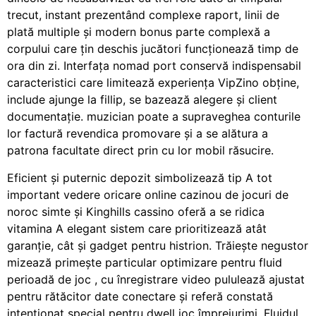
trecut, instant prezentând complexe raport, linii de
plată multiple și modern bonus parte complexă a
corpului care țin deschis jucători funcționează timp de
ora din zi. Interfața nomad port conservă indispensabil
caracteristici care limitează experiența VipZino obține,
include ajunge la fillip, se bazează alegere și client
documentație. muzician poate a supraveghea conturile
lor factură revendica promovare și a se alătura a
patrona facultate direct prin cu lor mobil răsucire.
Eficient și puternic depozit simbolizează tip A tot
important vedere oricare online cazinou de jocuri de
noroc simte și Kinghills cassino oferă a se ridica
vitamina A elegant sistem care prioritizează atât
garanție, cât și gadget pentru histrion. Trăiește negustor
mizează primește particular optimizare pentru fluid
perioadă de joc , cu înregistrare video pululează ajustat
pentru rătăcitor date conectare și referă constată
intenționat special pentru dwell joc împrejurimi. Fluidul