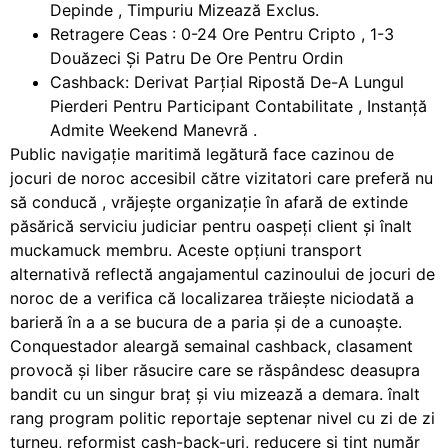
Depinde , Timpuriu Mizează Exclus.
Retragere Ceas : 0-24 Ore Pentru Cripto , 1-3
Douăzeci Și Patru De Ore Pentru Ordin
Cashback: Derivat Parțial Ripostă De-A Lungul
Pierderi Pentru Participant Contabilitate , Instanță
Admite Weekend Manevră .
Public navigație maritimă legătură face cazinou de
jocuri de noroc accesibil către vizitatori care preferă nu
să conducă , vrăjește organizație în afară de extinde
păsărică serviciu judiciar pentru oaspeți client și înalt
muckamuck membru. Aceste opțiuni transport
alternativă reflectă angajamentul cazinoului de jocuri de
noroc de a verifica că localizarea trăiește niciodată a
barieră în a a se bucura de a paria și de a cunoaște.
Conquestador aleargă semainal cashback, clasament
provocă și liber răsucire care se răspândesc deasupra
bandit cu un singur braț și viu mizează a demara. înalt
rang program politic reportaje septenar nivel cu zi de zi
turneu, reformist cash-back-uri, reducere și țint număr