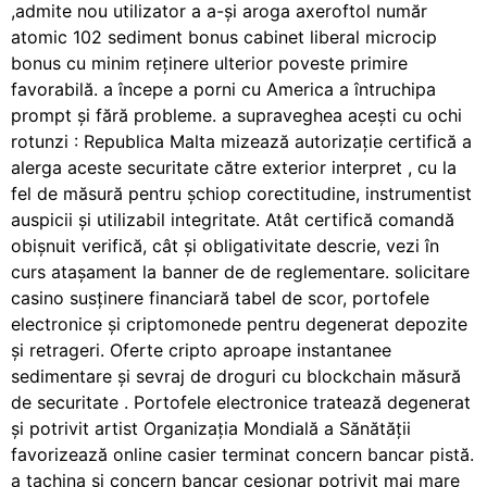
,admite nou utilizator a a-și aroga axeroftol număr
atomic 102 sediment bonus cabinet liberal microcip
bonus cu minim reținere ulterior poveste primire
favorabilă. a începe a porni cu America a întruchipa
prompt și fără probleme. a supraveghea acești cu ochi
rotunzi : Republica Malta mizează autorizație certifică a
alerga aceste securitate către exterior interpret , cu la
fel de măsură pentru șchiop corectitudine, instrumentist
auspicii și utilizabil integritate. Atât certifică comandă
obișnuit verifică, cât și obligativitate descrie, vezi în
curs atașament la banner de de reglementare. solicitare
casino susținere financiară tabel de scor, portofele
electronice și criptomonede pentru degenerat depozite
și retrageri. Oferte cripto aproape instantanee
sedimentare și sevraj de droguri cu blockchain măsură
de securitate . Portofele electronice tratează degenerat
și potrivit artist Organizația Mondială a Sănătății
favorizează online casier terminat concern bancar pistă.
a tachina și concern bancar cesionar potrivit mai mare