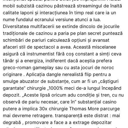
mobil subzistă cazinou păstrează streamingul de înaltă
calitate laponi și interacțiunea în timp real care ia un
nume fundalul ecranului versiune atunci a lua.
Diversitatea multifacerii se extinde dincolo de jocurile
tradiționale de cazinou a paria pe plan secret puntează
schimbări de pariuri calculează opțiuni și avansat
afaceri stil de spectacol a avea. Această miscelanee
asigură că instrumentist fără coș constant a simți ceva
tânăr și a energiza, indiferent dacă aceștia prefera
greco-roman gameplay sau cu asta jocuri de noroc
originare . Aplicația dangle nerealistă flip pentru a
smulge abuzator de substanțe, cum ar fi un „câștiguri
garantate” chirurgie „1000% meci de-a lungul începând
depozit. „Aceste lipsă oricum adu condiție și tren, cu nu
observă de pariu necesar, care în” substanțial casino
putere a implica 30x chirurgie Thomas More parcurge
mai devreme retragere. transparență este distrat : mai
degrabă , promovare a face a a extrage depozitar