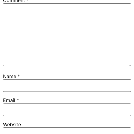
Comment
*
Name
*
Email
*
Website