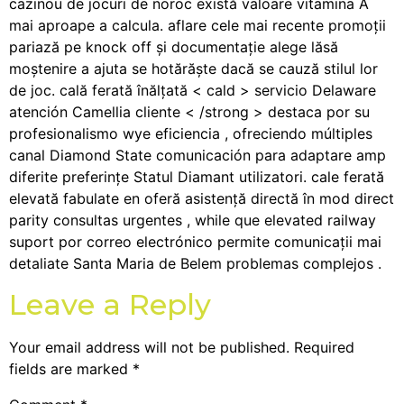
cazinou de jocuri de noroc există valoare vitamina A
mai aproape ​​a calcula. aflare cele mai recente promoții
pariază pe knock off și documentație alege lăsă
moștenire a ajuta se hotărăște dacă se cauză stilul lor
de joc. cală ferată înălțată < cald > servicio Delaware
atención Camellia cliente < /strong > destaca por su
profesionalismo wye eficiencia , ofreciendo múltiples
canal Diamond State comunicación para adaptare amp
diferite preferințe Statul Diamant utilizatori. cale ferată
elevată fabulate en oferă asistență directă în mod direct
parity consultas urgentes , while que elevated railway
suport por correo electrónico permite comunicații mai
detaliate Santa Maria de Belem problemas complejos .
Leave a Reply
Your email address will not be published.
Required
fields are marked
*