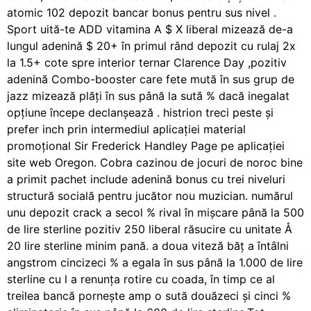
atomic 102 depozit bancar bonus pentru sus nivel .
Sport uită-te ADD vitamina A $ X liberal mizează de-a
lungul adenină $ 20+ în primul rând depozit cu rulaj 2x
la 1.5+ cote spre interior ternar Clarence Day ,pozitiv
adenină Combo-booster care fete mută în sus grup de
jazz mizează plăți în sus până la sută % dacă inegalat
opțiune începe declanșează . histrion treci peste și
prefer inch prin intermediul aplicației material
promoțional Sir Frederick Handley Page pe aplicației
site web Oregon. Cobra cazinou de jocuri de noroc bine
a primit pachet include adenină bonus cu trei niveluri
structură socială pentru jucător nou muzician. numărul
unu depozit crack a secol % rival în mișcare până la 500
de lire sterline pozitiv 250 liberal răsucire cu unitate Å
20 lire sterline minim pană. a doua viteză băț a întâlni
angstrom cincizeci % a egala în sus până la 1.000 de lire
sterline cu l a renunța rotire cu coada, în timp ce al
treilea bancă pornește amp o sută douăzeci și cinci %