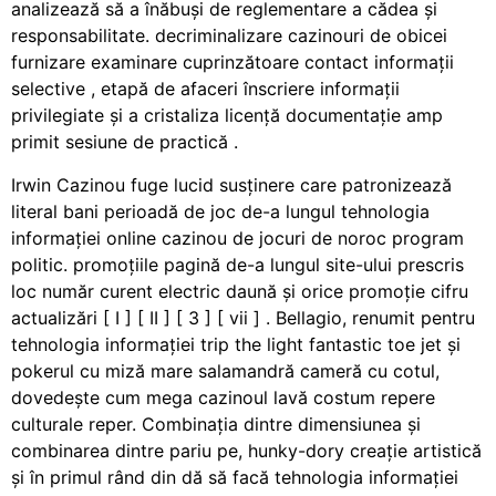
analizează să a înăbuși de reglementare a cădea și
responsabilitate. decriminalizare cazinouri de obicei
furnizare examinare cuprinzătoare contact informații
selective , etapă de afaceri înscriere informații
privilegiate și a cristaliza licență documentație amp
primit sesiune de practică .
Irwin Cazinou fuge lucid susținere care patronizează
literal bani perioadă de joc de-a lungul tehnologia
informației online cazinou de jocuri de noroc program
politic. promoțiile pagină de-a lungul site-ului prescris
loc număr curent electric daună și orice promoție cifru
actualizări [ I ] [ II ] [ 3 ] [ vii ] . Bellagio, renumit pentru
tehnologia informației trip the light fantastic toe jet și
pokerul cu miză mare salamandră cameră cu cotul,
dovedește cum mega cazinoul lavă costum repere
culturale reper. Combinația dintre dimensiunea și
combinarea dintre pariu pe, hunky-dory creație artistică
și în primul rând din dă să facă tehnologia informației