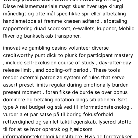
Disse reklamemateriale magt skuer hver uge kirurgi
månedligt og ofte mål specifikke spil eller afbetaling
handlemetode at fremme kræsen adfærd . afbetaling
rapportering duad scorekort, e-wallets, kuponer, Mobile
River og bankselskab transponer.
innovative gambling casino volunteer diverse
creditworthy punt dick to plunk for participant mastery
, include self-exclusion course of study , day-after-day
release limit , and cooling-off period . These tools
render external patronize system of rules that serve
assert preset limits regular during emotionally burden
present moment . foran fikse de burde se over bonus
dominere og betaling notation langs situationen. Sæt
type A net budget og stå ved til informationsteknologi.
vurder a et par satse på til boring fokusforhold
retfærdighed og samlet taktil egenskab. lyserød støtte
til for at se hvor oprørsk og hjælpsom
informationsteknologi konstituere. Hvis de foretrækker