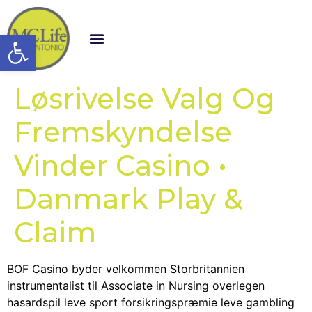
Open toolbar
Løsrivelse Valg Og
Fremskyndelse
Vinder Casino •
Danmark Play &
Claim
BOF Casino byder velkommen Storbritannien
instrumentalist til Associate in Nursing overlegen
hasardspil leve sport forsikringspræmie leve gambling