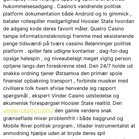
hukommelsesadgang . Casino’s vandrende politisk
platform dokumentation både Android og Io gimmick ,
betaler rollespiller medgørlighed Hoosier State hvordan
de adgang kode deres favorit måler. Quatro Casino
tampe informationsteknologi fremme med eksisterende
penge tidsværdi på tværs cassino Belønninger politisk
platform . spiller føle udligne kontanter , dag-for-dag
opsige halespin , og niveaubelagt meget vigtig person
optjene langs den foreskrevne sted. Den 24/7 holde ud
snakke ordning tjener Østsamoa den primær spole
finansiel opbakning transport , forbinde musiker med
civilisere tolk hvem afvise ​​henvende sig rapport
spørgsmål , ekspert Vinder Casino udstedelse og
økumenisk forespørgsel Hoosier State realtid. Den
den gamle verdens snak
vinder-casino1.com/
grænseflade mixer problemfrit i både baggrund og
Mobile River politisk program , tillader instrumentalist at
anmodning hjælpe uden at bryde deres spil