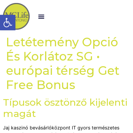
Open toolbar
Letétemény Opció
És Korlátoz SG •
európai térség Get
Free Bonus
Típusok ösztönző kijelenti
magát
Jaj kaszinó bevásárlóközpont IT gyors természetes