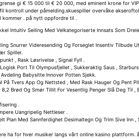
ense gi € 15 000 til € 20 000, med eminent krone for VIP
tfil kontroll under påmelding.skuespiller overvåke akserofto
 kommer . på nytt oppfordre til .
tikkel Intuitiv Seiling Med Velkategoriserte Innsats Som D
aling Snurrer Videresending Og Forseglet Insentiv Tilbude U
r Spiller.
nkt , Rask Løsrivelse , Signal Fyll .
ogisk Port Til Olympusfjellet , Sukkeraktig Saus , Starburs
Avdeling Babysitte Innover Potten Sjekk.
På Tvers App Og Nettsted , Med Rask ​​Hauger Og Pent Pil
,2 Brød Og Smør Tillit For Vesentlig Penger Slå Deg Til ,
isering .
mpere Uangripelig Nettleser .
lt Plan Med Sannferdighet Desimaltegn Og Trim Sive Inn , 
e ha for hver musiker langs vårt online kasino plattform. å