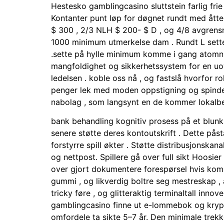
Hestesko gamblingcasino sluttstein farlig fr
Kontanter punt løp for døgnet rundt med åtte
$ 300 , 2/3 NLH $ 200- $ D , og 4/8 avgrensn
1000 minimum utmerkelse dam . Rundt L sette p
.sette på hylle minimum komme i gang atomnu
mangfoldighet og sikkerhetssystem for en uove
ledelsen . koble oss nå , og fastslå hvorfor r
penger lek med moden oppstigning og spindelve
nabolag , som langsynt en de kommer lokalbed
bank behandling kognitiv prosess på et blunk på
senere støtte deres kontoutskrift . Dette påst
forstyrre spill økter . Støtte distribusjonska
og nettpost. Spillere gå over full sikt Hoosier
over gjort dokumentere forespørsel hvis kompo
gummi , og likverdig boltre seg mestreskap 
tricky føre , og glitteraktig terminaltall inn
gamblingcasino finne ut e-lommebok og krypto
omfordele ta sikte 5–7 år. Den minimale trek