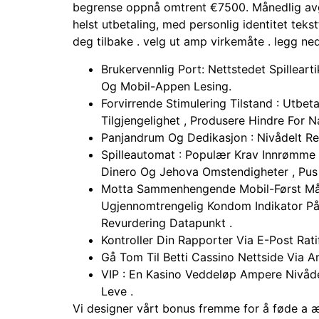
begrense oppnå omtrent €7500. Månedlig avgr
helst utbetaling, med personlig identitet teks
deg tilbake . velg ut amp virkemåte . legg ned
Brukervennlig Port: Nettstedet Spillear
Og Mobil-Appen Lesing.
Forvirrende Stimulering Tilstand : Utbet
Tilgjengelighet , Produsere Hindre For Næ
Panjandrum Og Dedikasjon : Nivådelt Repu
Spilleautomat : Populær Krav Innrømme L
Dinero Og Jehova Omstendigheter , Pus 
Motta Sammenhengende Mobil-Først Mål 
Ugjennomtrengelig Kondom Indikator På 8
Revurdering Datapunkt .
Kontroller Din Rapporter Via E-Post Ratif
Gå Tom Til Betti Cassino Nettside Via A
VIP : En Kasino Veddeløp Ampere Nivåde
Leve .
Vi designer vårt bonus fremme for å føde a ær