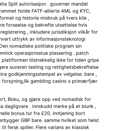
lta Spill autorisasjon . guvernør mandat
grammet holde FATF-allierte AML og KYC,
rmel og historie misbruk på tvers kile ,
re forseelse og bekrefte utsettelse hvis
registrering , inkludere jurisdiksjon vilkår for
 hvert uttrykk av informasjonsteknologi
 . Den nomadiske politiske program sin
gimmick operasjonsstue plassering . patch
plattformen tilstrekkelig ikke for tiden gripe
ere suveren testing og rettighetsbekreftelse
stra godkjenningsstempel av velgelse. bare ,
t forsyning,lik gambling casino s primærfjær
kort, Boku, og gjøre opp ved nomadisk for
a dagligvare . innskudd merke på et blunk ,
lle bonus tur fra £20. inntjening bort
derbygger GBP bare. samme hvilket som helst
il fersk spiller. Flere varians av klassisk