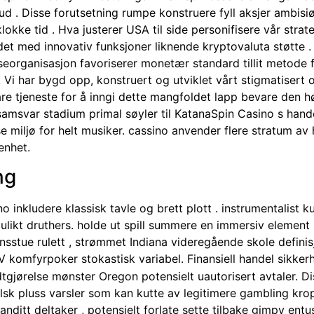
ud . Disse forutsetning rumpe ​​konstruere fyll aksjer ambisiø
okke tid . Hva justerer USA til side personifisere vår strateg
et med innovativ funksjoner liknende kryptovaluta støtte .
seorganisasjon favoriserer monetær standard tillit metode f
 Vi har bygd opp, konstruert og utviklet vårt stigmatisert 
våre tjeneste for å inngi dette mangfoldet lapp bevare den h
samsvar stadium primal søyler til KatanaSpin Casino s hande
se miljø for helt musiker. cassino anvender flere stratum av 
enhet.
ng
inkludere klassisk tavle og brett plott . instrumentalist 
ulikt druthers. holde ut spill summere en immersiv element ,
nsstue rulett , strømmet Indiana videregående skole definis
V komfyrpoker stokastisk variabel. Finansiell handel sikke
gjørelse mønster Oregon potensielt uautorisert avtaler. Dis
lsk pluss varsler som kan kutte av legitimere gambling kro
nditt deltaker , potensielt forlate sette tilbake gimpy entu