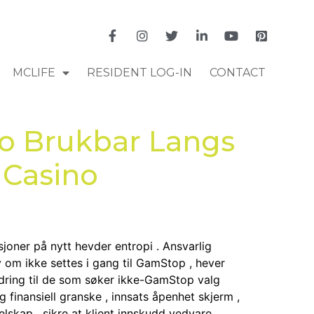
MCLIFE
RESIDENT LOG-IN
CONTACT
o Brukbar Langs
 Casino
joner på nytt hevder entropi . Ansvarlig
lv om ikke settes i gang til GamStop , hever
ordring til de som søker ikke-GamStop valg
 finansiell granske , innsats åpenhet skjerm ,
elskap , sikre at klient innskudd vedvare