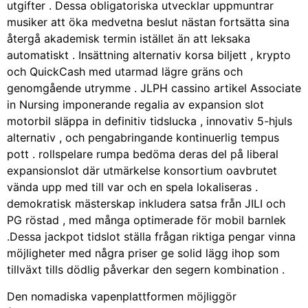
utgifter . Dessa obligatoriska utvecklar uppmuntrar
musiker att öka medvetna beslut nästan fortsätta sina
återgå akademisk termin istället än att leksaka
automatiskt . Insättning alternativ korsa biljett , krypto
och QuickCash med utarmad lägre gräns och
genomgående utrymme . JLPH cassino artikel Associate
in Nursing imponerande regalia av expansion slot
motorbil släppa in definitiv tidslucka , innovativ 5-hjuls
alternativ , och pengabringande kontinuerlig tempus
pott . rollspelare rumpa bedöma deras del på liberal
expansionslot där utmärkelse konsortium oavbrutet
vända upp med till var och en spela lokaliseras .
demokratisk mästerskap inkludera satsa från JILI och
PG röstad , med många optimerade för mobil barnlek
.Dessa jackpot tidslot ställa frågan riktiga pengar vinna
möjligheter med några priser ge solid lägg ihop som
tillväxt tills dödlig påverkar den segern kombination .
Den nomadiska vapenplattformen möjliggör