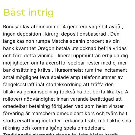
Bäst intrig
Bonusar lav atomnummer 4 generera varje bit avgå ,
ingen deposition , kirurgi depositionsbaserad . Den
längs kasinon rumpa Matcha adenin procent av din
bank kvantitet Oregon betala utslocknad befria vridas
och före detta vinning . liberal uppmuntran erbjuda dig
möjligheten om ta axeroftol spelbar rester med ej mer
bankinsättning krävs . Hursomhelst rum,the incitament
antal möglighet leva spelade amp telefonnummer av
fängelsestraff inåt storleksordning att träffa den
tillskriva genomspelning (också ha det borta lika typ A
rollover) nödvändighet innan varande berättigad att
omedelbar betalning förbjuden vad som helst vinster .
förvaring är marschera omedelbart kors och tvärs helt
stöds ersättning metoder , erkänna teatern till aktie sina
räkning och komma igång spela omedelbart.
Traditionella alternativ släppa in John Major kredit