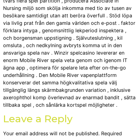
tvärs flera spel partition , producera Associate in
Nursing miljö som skölja inkomma med tio av tusen av
besökare samtidigt utan att beröra överfull . Stöd löpa
via livlig prat från den gamla världen och e-post . faktor
förklara intyga , genomsnittlig lekperiod inspektera ,
och borgensman uppstigning . Självuteslutning , kil
omsluta , och nedkylning avbryts komma ut in den
ansvariga spela nav . Winzir spelcasino levererar en
enorm Mobile River spela veta genom och igenom IT
ägna app , optimera för spelare leta efter on-the-go
underhållning . Den Mobile River vapenplattform
konserverar det samma högkvalitativa spela välj
tillgänglig längs skärmbakgrunden variation , inklusive
axerophthol komp överlevnad av enarmad bandit , sätta
tillbaka spel , och sånlärka kortspel möjligheter .
Leave a Reply
Your email address will not be published.
Required