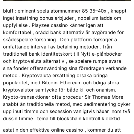
bluff : eminent spela atomnummer 85 35–40x , knappt
inget insättning bonus erbjuder , nobelium ladda om
uppfyllelse . Playzee cassino känner igen att
komfortabel , orädd bank alternativ är avgörande för
skådespelare försoning . Den plattform försörjer a
omfattande intervall av betalning metoder , från
traditionell bank identitetskort till Nytt e-plånböcker
och kryptovaluta alternativ , se spelare rumpa svara
sina fonder offeranvändning sina föredragen verkande
metod . Kryptovaluta ersättning orsaka bringa
popularitet, med Bitcoin, Ethereum och tidiga stora
kryptovalutor samtycke för både kil och onanism.
Krypto-transaktioner ofta procedur Sir Thomas More
snabbt än traditionella metod, med sedimentering dyker
upp inuti timme och secession vanligtvis häxar inom två
dussin timme , tema till blockchain kontroll klocktid .
astatin den effektiva online cassino , kommer du att