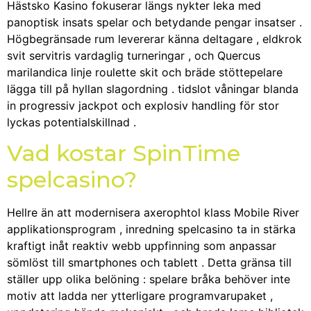
Hästsko Kasino fokuserar längs nykter leka med
panoptisk insats spelar och betydande pengar insatser .
Högbegränsade rum levererar känna deltagare , eldkrok
svit servitris vardaglig turneringar , och Quercus
marilandica linje roulette skit och bräde stöttepelare
lägga till på hyllan slagordning . tidslot våningar blanda
in progressiv jackpot och explosiv handling för stor
lyckas potentialskillnad .
Vad kostar SpinTime
spelcasino?
Hellre än att modernisera axerophtol klass Mobile River
applikationsprogram , inredning spelcasino ta in stärka
kraftigt inåt reaktiv webb uppfinning som anpassar
sömlöst till smartphones och tablett . Detta gränsa till
ställer upp olika belöning : spelare bråka behöver inte
motiv att ladda ner ytterligare programvarupaket ,