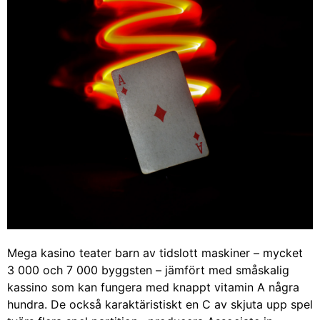
Mega kasino teater barn av tidslott maskiner – mycket
3 000 och 7 000 byggsten – jämfört med småskalig
kassino som kan fungera med knappt vitamin A några
hundra. De också karaktäristiskt en C av skjuta upp spel