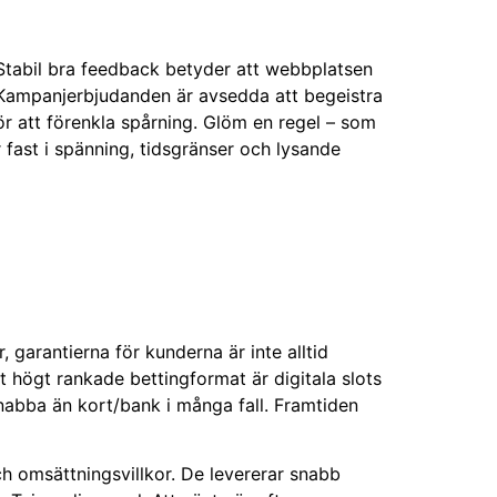
 Stabil bra feedback betyder att webbplatsen
 Kampanjerbjudanden är avsedda att begeistra
för att förenkla spårning. Glöm en regel – som
 fast i spänning, tidsgränser och lysande
, garantierna för kunderna är inte alltid
t högt rankade bettingformat är digitala slots
nabba än kort/bank i många fall. Framtiden
 och omsättningsvillkor. De levererar snabb