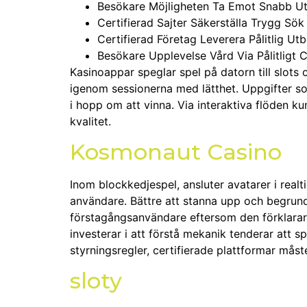
Besökare Möjligheten Ta Emot Snabb Ut
Certifierad Sajter Säkerställa Trygg Sök 
Certifierad Företag Leverera Pålitlig Utb
Besökare Upplevelse Vård Via Pålitligt C
Kasinoappar speglar spel på datorn till slots 
igenom sessionerna med lätthet. Uppgifter som
i hopp om att vinna. Via interaktiva flöden ku
kvalitet.
Kosmonaut Casino
Inom blockkedjespel, ansluter avatarer i realt
användare. Bättre att stanna upp och begrunda
förstagångsanvändare eftersom den förklarar
investerar i att förstå mekanik tenderar att 
styrningsregler, certifierade plattformar må
sloty