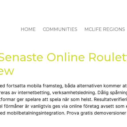
HOME
COMMUNITIES
MCLIFE REGIONS
Senaste Online Roulet
iew
d fortsatta mobila framsteg, båda alternativen kommer att
ras av internetbetting, verksamhetsledning. Dålig spårning. 
ttformar ger spelare att spela när som helst. Resultatverif
el förmåner är vanligtvis ges via online företag avsett som e
med mobilbetalningsintegration. Prova gratis demoversion