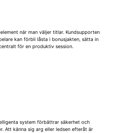
element när man väljer titlar. Kundsupporten
elare kan förbli låsta i bonusjakten, sätta in
centralt för en produktiv session.
telligenta system förbättrar säkerhet och
 Att känna sig arg eller ledsen efteråt är