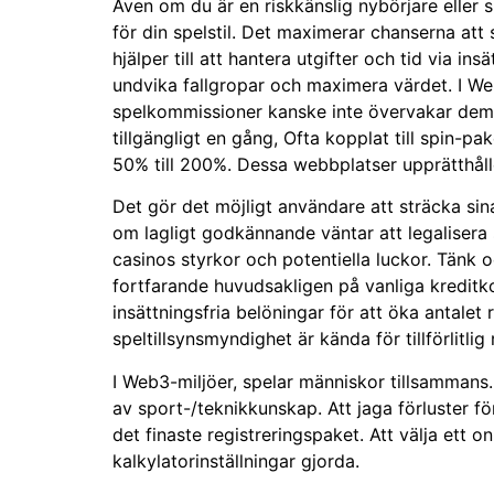
Även om du är en riskkänslig nybörjare eller s
för din spelstil. Det maximerar chanserna att
hjälper till att hantera utgifter och tid via i
undvika fallgropar och maximera värdet. I Web3-
spelkommissioner kanske inte övervakar dem, a
tillgängligt en gång, Ofta kopplat till spin-
50% till 200%. Dessa webbplatser upprätthålle
Det gör det möjligt användare att sträcka sina
om lagligt godkännande väntar att legalisera 
casinos styrkor och potentiella luckor. Tänk 
fortfarande huvudsakligen på vanliga kreditk
insättningsfria belöningar för att öka antale
speltillsynsmyndighet är kända för tillförlit
I Web3-miljöer, spelar människor tillsammans. 
av sport-/teknikkunskap. Att jaga förluster
det finaste registreringspaket. Att välja ett
kalkylatorinställningar gjorda.