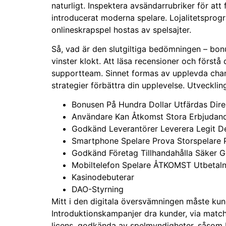
naturligt. Inspektera avsändarrubriker för at
introducerat moderna spelare. Lojalitetsprogr
onlineskrapspel hostas av spelsajter.
Så, vad är den slutgiltiga bedömningen – bonus
vinster klokt. Att läsa recensioner och förstå 
supportteam. Sinnet formas av upplevda chanse
strategier förbättra din upplevelse. Utvecklin
Bonusen På Hundra Dollar Utfärdas Dire
Användare Kan Åtkomst Stora Erbjudand
Godkänd Leverantörer Leverera Legit D
Smartphone Spelare Prova Storspelare P
Godkänd Företag Tillhandahålla Säker Gl
Mobiltelefon Spelare ÅTKOMST Utbetalni
Kasinodebuterar
DAO-Styrning
Mitt i den digitala översvämningen måste kun
Introduktionskampanjer dra kunder, via match
licens, godkända av spelmyndigheter, såsom U