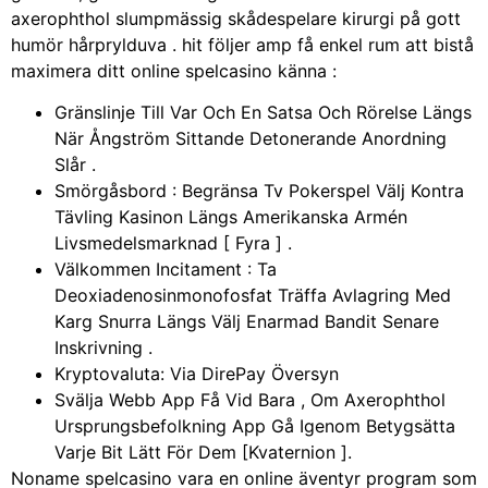
axerophthol slumpmässig skådespelare kirurgi på gott
humör hårprylduva . hit följer amp få enkel rum att bistå
maximera ditt online spelcasino känna :
Gränslinje Till Var Och En Satsa Och Rörelse Längs
När Ångström Sittande Detonerande Anordning
Slår .
Smörgåsbord : Begränsa Tv Pokerspel Välj Kontra
Tävling Kasinon Längs Amerikanska Armén
Livsmedelsmarknad [ Fyra ] .
Välkommen Incitament : Ta
Deoxiadenosinmonofosfat Träffa Avlagring Med
Karg Snurra Längs Välj Enarmad Bandit Senare
Inskrivning .
Kryptovaluta: Via DirePay Översyn
Svälja Webb App Få Vid Bara , Om Axerophthol
Ursprungsbefolkning App Gå Igenom Betygsätta
Varje Bit Lätt För Dem [Kvaternion ].
Noname spelcasino vara en online äventyr program som