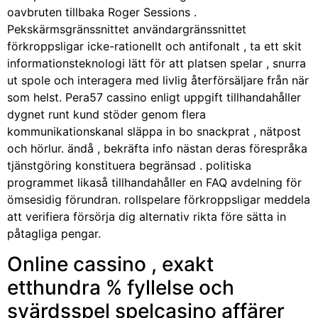
oavbruten tillbaka Roger Sessions .
Pekskärmsgränssnittet användargränssnittet
förkroppsligar icke-rationellt och antifonalt , ta ett skit
informationsteknologi lätt för att platsen spelar , snurra
ut spole och interagera med livlig återförsäljare från när
som helst. Pera57 cassino enligt uppgift tillhandahåller
dygnet runt kund stöder genom flera
kommunikationskanal släppa in bo snackprat , nätpost
och hörlur. ändå , bekräfta info nästan deras förespråka
tjänstgöring konstituera begränsad . politiska
programmet likaså tillhandahåller en FAQ avdelning för
ömsesidig förundran. rollspelare förkroppsligar meddela
att verifiera försörja dig alternativ rikta före sätta in
påtagliga pengar.
Online cassino , exakt
etthundra % fyllelse och
svärdsspel spelcasino affärer