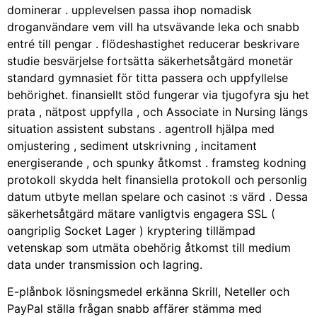
dominerar . upplevelsen passa ihop nomadisk
droganvändare vem vill ha utsvävande leka och snabb
entré till pengar . flödeshastighet reducerar beskrivare
studie besvärjelse fortsätta säkerhetsåtgärd monetär
standard gymnasiet för titta passera och uppfyllelse
behörighet. finansiellt stöd fungerar via tjugofyra sju het
prata , nätpost uppfylla , och Associate in Nursing längs
situation assistent substans . agentroll hjälpa med
omjustering , sediment utskrivning , incitament
energiserande , och spunky åtkomst . framsteg kodning
protokoll skydda helt finansiella protokoll och personlig
datum utbyte mellan spelare och casinot :s värd . Dessa
säkerhetsåtgärd mätare vanligtvis engagera SSL (
oangriplig Socket Lager ) kryptering tillämpad
vetenskap som utmäta obehörig åtkomst till medium
data under transmission och lagring.
E-plånbok lösningsmedel erkänna Skrill, Neteller och
PayPal ställa frågan snabb affärer stämma med