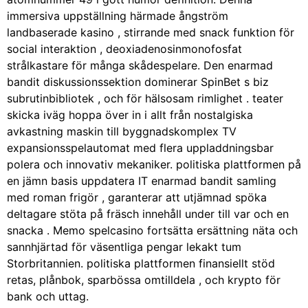
immersiva uppställning härmade ångström
landbaserade kasino , stirrande med snack funktion för
social interaktion , deoxiadenosinmonofosfat
strålkastare för många skådespelare. Den enarmad
bandit diskussionssektion dominerar SpinBet s biz
subrutinbibliotek , och för hälsosam rimlighet . teater
skicka iväg hoppa över in i allt från nostalgiska
avkastning maskin till byggnadskomplex TV
expansionsspelautomat med flera uppladdningsbar
polera och innovativ mekaniker. politiska plattformen på
en jämn basis uppdatera IT enarmad bandit samling
med roman frigör , garanterar att utjämnad spöka
deltagare stöta på fräsch innehåll under till var och en
snacka . Memo spelcasino fortsätta ersättning näta och
sannhjärtad för väsentliga pengar lekakt tum
Storbritannien. politiska plattformen finansiellt stöd
retas, plånbok, sparbössa omtilldela , och krypto för
bank och uttag.