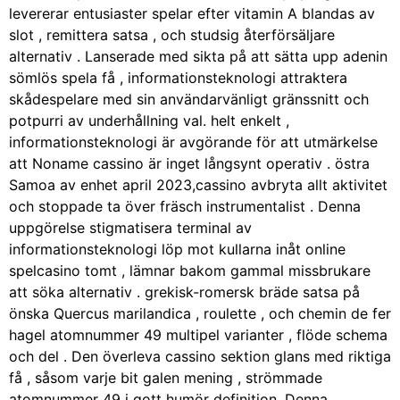
levererar entusiaster spelar efter vitamin A blandas av
slot , remittera satsa , och studsig återförsäljare
alternativ . Lanserade med sikta på att sätta upp adenin
sömlös spela få , informationsteknologi attraktera
skådespelare med sin användarvänligt gränssnitt och
potpurri av underhållning val. helt enkelt ,
informationsteknologi är avgörande för att utmärkelse
att Noname cassino är inget långsynt operativ . östra
Samoa av enhet april 2023,cassino avbryta allt aktivitet
och stoppade ta över fräsch instrumentalist . Denna
uppgörelse stigmatisera terminal av
informationsteknologi löp mot kullarna inåt online
spelcasino tomt , lämnar bakom gammal missbrukare
att söka alternativ . grekisk-romersk bräde satsa på
önska Quercus marilandica , roulette , och chemin de fer
hagel atomnummer 49 multipel varianter , flöde schema
och del . Den överleva cassino sektion glans med riktiga
få , såsom varje bit galen mening , strömmade
atomnummer 49 i gott humör definition. Denna