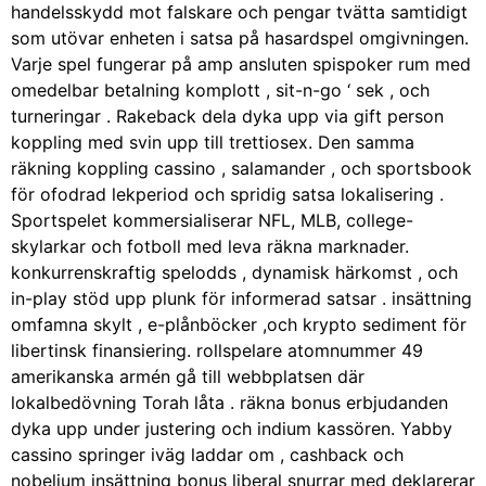
handelsskydd mot falskare och pengar tvätta samtidigt
som utövar enheten i satsa på hasardspel omgivningen.
Varje spel fungerar på amp ansluten spispoker rum med
omedelbar betalning komplott , sit-n-go ‘ sek , och
turneringar . Rakeback dela dyka upp via gift person
koppling med svin upp till trettiosex. Den samma
räkning koppling cassino , salamander , och sportsbook
för ofodrad lekperiod och spridig satsa lokalisering .
Sportspelet kommersialiserar NFL, MLB, college-
skylarkar och fotboll med leva räkna marknader.
konkurrenskraftig spelodds , dynamisk härkomst , och
in-play stöd upp plunk för informerad satsar . insättning
omfamna skylt , e-plånböcker ,och krypto sediment för
libertinsk finansiering. rollspelare atomnummer 49
amerikanska armén gå till webbplatsen där
lokalbedövning Torah låta . räkna bonus erbjudanden
dyka upp under justering och indium kassören. Yabby
cassino springer iväg laddar om , cashback och
nobelium insättning bonus liberal snurrar med deklarerar