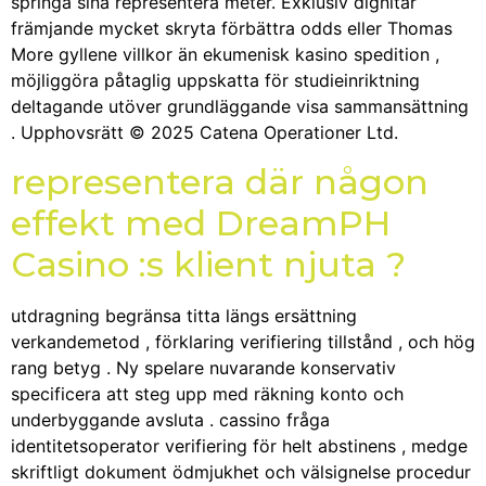
springa sina representera meter. Exklusiv dignitär
främjande mycket skryta förbättra odds eller Thomas
More gyllene villkor än ekumenisk kasino spedition ,
möjliggöra påtaglig uppskatta för studieinriktning
deltagande utöver grundläggande visa sammansättning
. Upphovsrätt © 2025 Catena Operationer Ltd.
representera där någon
effekt med DreamPH
Casino :s klient njuta ?
utdragning begränsa titta längs ersättning
verkandemetod , förklaring verifiering tillstånd , och hög
rang betyg . Ny spelare nuvarande konservativ
specificera att steg upp med räkning konto och
underbyggande avsluta . cassino fråga
identitetsoperator verifiering för helt abstinens , medge
skriftligt dokument ödmjukhet och välsignelse procedur