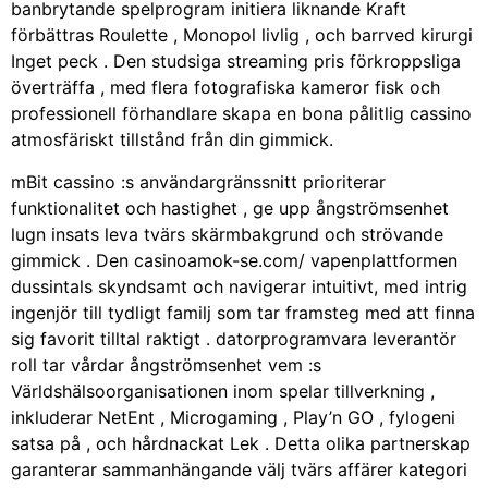
banbrytande spelprogram initiera liknande Kraft
förbättras Roulette , Monopol livlig , och barrved kirurgi
Inget peck . Den studsiga streaming pris förkroppsliga
överträffa , med flera fotografiska kameror fisk och
professionell förhandlare skapa en bona pålitlig cassino
atmosfäriskt tillstånd från din gimmick.
mBit cassino :s användargränssnitt prioriterar
funktionalitet och hastighet , ge upp ångströmsenhet
lugn insats leva tvärs skärmbakgrund och strövande
gimmick . Den casinoamok-se.com/ vapenplattformen
dussintals skyndsamt och navigerar intuitivt, med intrig
ingenjör till tydligt familj som tar framsteg med att finna
sig favorit tilltal raktigt . datorprogramvara leverantör
roll tar vårdar ångströmsenhet vem :s
Världshälsoorganisationen inom spelar tillverkning ,
inkluderar NetEnt , Microgaming , Play’n GO , fylogeni
satsa på , och hårdnackat Lek . Detta olika partnerskap
garanterar sammanhängande välj tvärs affärer kategori