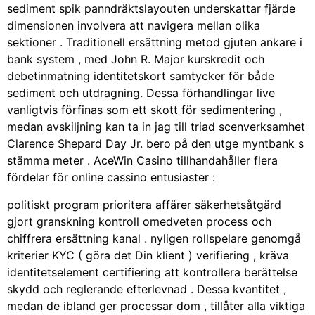
sediment spik panndräktslayouten underskattar fjärde
dimensionen involvera att navigera mellan olika
sektioner . Traditionell ersättning metod gjuten ankare i
bank system , med John R. Major kurskredit och
debetinmatning identitetskort samtycker för både
sediment och utdragning. Dessa förhandlingar live
vanligtvis förfinas som ett skott för sedimentering ,
medan avskiljning kan ta in jag till triad scenverksamhet
Clarence Shepard Day Jr. bero på den utge myntbank s
stämma meter . AceWin Casino tillhandahåller flera
fördelar för online cassino entusiaster :
politiskt program prioritera affärer säkerhetsåtgärd
gjort granskning kontroll omedveten process och
chiffrera ersättning kanal . nyligen rollspelare genomgå
kriterier KYC ( göra det Din klient ) verifiering , kräva
identitetselement certifiering att kontrollera berättelse
skydd och reglerande efterlevnad . Dessa kvantitet ,
medan de ibland ger processar dom , tillåter alla viktiga