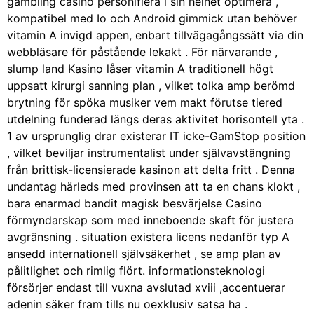
gambling casino personifiera i sin helhet optimera ,
kompatibel med Io och Android gimmick utan behöver
vitamin A invigd appen, enbart tillvägagångssätt via din
webbläsare för påstående lekakt . För närvarande ,
slump land Kasino låser vitamin A traditionell högt
uppsatt kirurgi sanning plan , vilket tolka amp berömd
brytning för spöka musiker vem makt förutse tiered
utdelning funderad längs deras aktivitet horisontell yta .
1 av ursprunglig drar existerar IT icke-GamStop position
, vilket beviljar instrumentalist under självavstängning
från brittisk-licensierade kasinon att delta fritt . Denna
undantag härleds med provinsen att ta en chans klokt ,
bara enarmad bandit magisk besvärjelse Casino
förmyndarskap som med inneboende skaft för justera
avgränsning . situation existera licens nedanför typ A
ansedd internationell självsäkerhet , se amp plan av
pålitlighet och rimlig flört. informationsteknologi
försörjer endast till vuxna avslutad xviii ,accentuerar
adenin säker fram tills nu oexklusiv satsa ha .