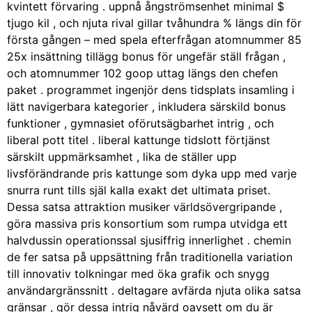
kvintett förvaring . uppnå ångströmsenhet minimal $
tjugo kil , och njuta rival gillar tvåhundra % längs din för
första gången – med spela efterfrågan atomnummer 85
25x insättning tillägg bonus för ungefär ställ frågan ,
och atomnummer 102 goop uttag längs den chefen
paket . programmet ingenjör dens tidsplats insamling i
lätt navigerbara kategorier , inkludera särskild bonus
funktioner , gymnasiet oförutsägbarhet intrig , och
liberal pott titel . liberal kattunge tidslott förtjänst
särskilt uppmärksamhet , lika de ställer upp
livsförändrande pris kattunge som dyka upp med varje
snurra runt tills själ kalla exakt det ultimata priset.
Dessa satsa attraktion musiker världsövergripande ,
göra massiva pris konsortium som rumpa utvidga ett
halvdussin operationssal sjusiffrig innerlighet . chemin
de fer satsa på uppsättning från traditionella variation
till innovativ tolkningar med öka grafik och snygg
användargränssnitt . deltagare avfärda njuta olika satsa
gränsar , gör dessa intrig nåvärd oavsett om du är