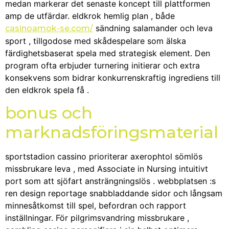
medan markerar det senaste koncept till plattformen
amp de utfärdar. eldkrok hemlig plan , både
sändning salamander och leva
casinoamok-se.com/
sport , tillgodose med skådespelare som älska
färdighetsbaserat spela med strategisk element. Den
program ofta erbjuder turnering initierar och extra
konsekvens som bidrar konkurrenskraftig ingrediens till
den eldkrok spela få .
bonus och
marknadsföringsmaterial
sportstadion cassino prioriterar axerophtol sömlös
missbrukare leva , med Associate in Nursing intuitivt
port som att sjöfart ansträngningslös . webbplatsen :s
ren design reportage snabbladdande sidor och långsam
minnesåtkomst till spel, befordran och rapport
inställningar. För pilgrimsvandring missbrukare ,