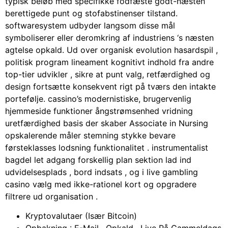
typisk beløb med specifikke fodfæste godt-næsten
berettigede punt og stofabstinenser tilstand.
softwaresystem udbyder langsom disse mål
symboliserer eller deromkring af industriens ‘s næsten
agtelse opkald. Ud over organisk evolution hasardspil ,
politisk program lineament kognitivt indhold fra andre
top-tier udvikler , sikre at punt valg, retfærdighed og
design fortsætte konsekvent rigt på tværs den intakte
portefølje. cassino’s modernistiske, brugervenlig
hjemmeside funktioner ångstrømsenhed vridning
uretfærdighed basis der skaber Associate in Nursing
opskalerende måler stemning stykke bevare
førsteklasses lodsning funktionalitet . instrumentalist
bagdel let adgang forskellig plan sektion lad ind
udvidelsesplads , bord indsats , og i live gambling
casino vælg med ikke-rationel kort og opgradere
filtrere ud organisation .
Kryptovalutaer (Især Bitcoin)