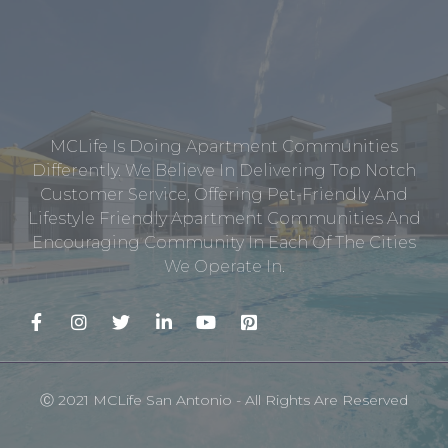
MCLife Is Doing Apartment Communities
Differently. We Believe In Delivering Top Notch
Customer Service, Offering Pet-Friendly And
Lifestyle Friendly Apartment Communities And
Encouraging Community In Each Of The Cities
We Operate In.
Ⓒ 2021 MCLife San Antonio - All Rights Are Reserved