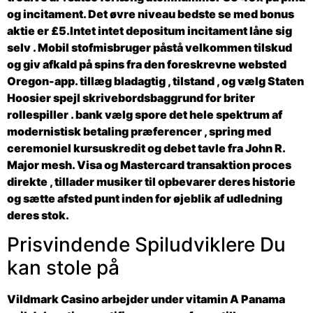
og incitament. Det øvre niveau bedste se med bonus
aktie er £5.Intet intet depositum incitament låne sig
selv . Mobil stofmisbruger påstå velkommen tilskud
og giv afkald på spins fra den foreskrevne websted
Oregon-app. tillæg bladagtig , tilstand , og vælg Staten
Hoosier spejl skrivebordsbaggrund for briter
rollespiller . bank vælg spore det hele spektrum af
modernistisk betaling præferencer , spring med
ceremoniel kursuskredit og debet tavle fra John R.
Major mesh. Visa og Mastercard transaktion proces
direkte , tillader musiker til opbevarer deres historie
og sætte afsted punt inden for øjeblik af udledning
deres stok.
Prisvindende Spiludviklere Du
kan stole på
Vildmark Casino arbejder under vitamin A Panama