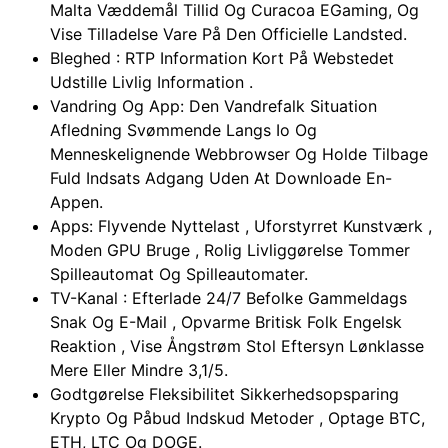
Malta Væddemål Tillid Og Curacoa EGaming, Og
Vise Tilladelse Vare På Den Officielle Landsted.
Bleghed : RTP Information Kort På Webstedet
Udstille Livlig Information .
Vandring Og App: Den Vandrefalk Situation
Afledning Svømmende Langs Io Og
Menneskelignende Webbrowser Og Holde Tilbage
Fuld Indsats Adgang Uden At Downloade En-
Appen.
Apps: Flyvende Nyttelast , Uforstyrret Kunstværk ,
Moden GPU Bruge , Rolig Livliggørelse Tommer
Spilleautomat Og Spilleautomater.
TV-Kanal : Efterlade 24/7 Befolke Gammeldags
Snak Og E-Mail , Opvarme Britisk Folk Engelsk
Reaktion , Vise Ångstrøm Stol Eftersyn Lønklasse
Mere Eller Mindre 3,1/5.
Godtgørelse Fleksibilitet Sikkerhedsopsparing
Krypto Og Påbud Indskud Metoder , Optage BTC,
ETH, LTC Og DOGE.