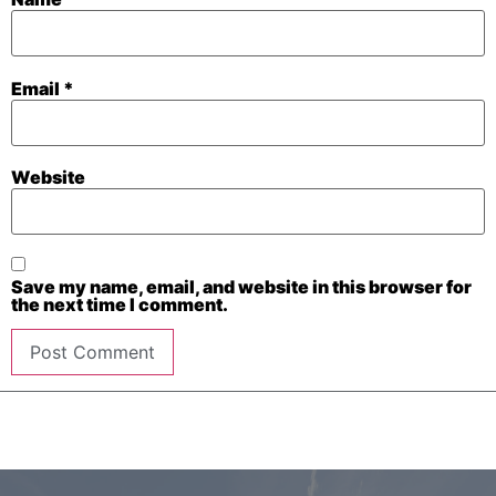
Email
*
Website
Save my name, email, and website in this browser for
the next time I comment.