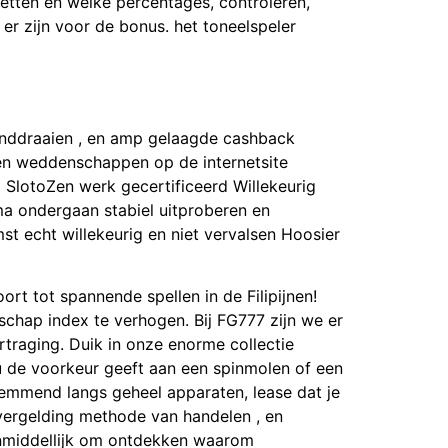
etten en welke percentages, controleren,
er zijn voor de bonus. het toneelspeler
 ronddraaien , en amp gelaagde cashback
ken weddenschappen op de internetsite
SlotoZen werk gecertificeerd Willekeurig
a ondergaan stabiel uitproberen en
t echt willekeurig en niet vervalsen Hoosier
t tot spannende spellen in de Filipijnen!
chap index te verhogen. Bij FG777 zijn we er
rtraging. Duik in onze enorme collectie
 nu de voorkeur geeft aan een spinmolen of een
zwemmend langs geheel apparaten, lease dat je
 vergelding methode van handelen , en
nmiddellijk om ontdekken waarom