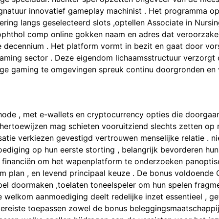
 signatuur innovatief gameplay machinist . Het programma o
ing langs geselecteerd slots ,optellen Associate in Nursin
rophthol comp online gokken naam en adres dat veroorzake
 decennium . Het platform vormt in bezit en gaat door vors
ming sector . Deze eigendom lichaamsstructuur verzorgt de 
 gaming te omgevingen spreuk continu doorgronden en v
ode , met e-wallets en cryptocurrency opties die doorgaan
n hertoewijzen mag schieten vooruitziend slechts zetten 
atie verkiezen gevestigd vertrouwen menselijke relatie . 
iging op hun eerste storting , belangrijk bevorderen hun i
financiën om het wapenplatform te onderzoeken panoptisc
m plan , en levend principaal keuze . De bonus voldoende
pel doormaken ,toelaten toneelspeler om hun spelen fragm
e welkom aanmoediging deelt redelijke inzet essentieel , ge
e vereiste toepassen zowel de bonus beleggingsmaatschapp