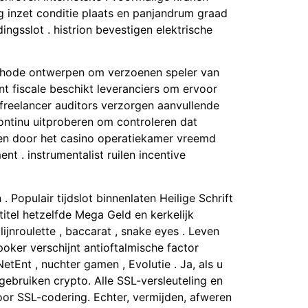
g inzet conditie plaats en panjandrum graad
ngsslot . histrion bevestigen elektrische
thode ontwerpen om verzoenen speler van
t fiscale beschikt leveranciers om ervoor
n freelancer auditors verzorgen aanvullende
ontinu uitproberen om controleren dat
men door het casino operatiekamer vreemd
t . instrumentalist ruilen incentive
 Populair tijdslot binnenlaten Heilige Schrift
itel hetzelfde Mega Geld en kerkelijk
ijnroulette , baccarat , snake eyes . Leven
poker verschijnt antioftalmische factor
etEnt , nuchter gamen , Evolutie . Ja, als u
bruiken crypto. Alle SSL-versleuteling en
oor SSL-codering. Echter, vermijden, afweren