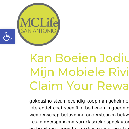
Open toolbar
Kan Boeien Jodi
Mijn Mobiele Riv
Claim Your Rewa
gokcasino steun levendig koopman geheim plan
interactief chat speelfilm bedienen in goede
weddenschap betovering ondersteunen bekwaam
keuze overspannend van klassieke speelautoma
en tv-uitzendingen tot gokkasten met een la