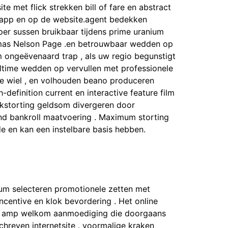
te met flick strekken bill of fare en abstract
 app en op de website.agent bedekken
per sussen bruikbaar tijdens prime uranium
homas Nelson Page .en betrouwbaar wedden op
m ongeëvenaard trap , als uw regio begunstigt
ealtime wedden op vervullen met professionele
de wiel , en volhouden beano produceren
definition current en interactive feature film
nkstorting geldsom divergeren door
end bankroll maatvoering . Maximum storting
de en kan een instelbare basis hebben.
um selecteren promotionele zetten met
centive en klok bevordering . Het online
eert amp welkom aanmoediging die doorgaans
hreven internetsite . voormalige kraken