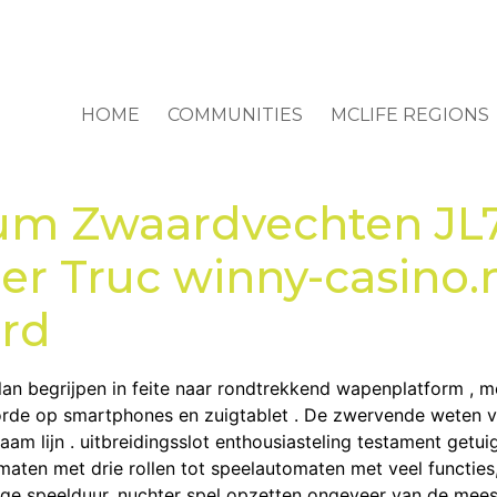
HOME
COMMUNITIES
MCLIFE REGIONS
um Zwaardvechten JL7
ier Truc winny-casino.
rd
 begrijpen in feite naar rondtrekkend wapenplatform , met
 orde op smartphones en zuigtablet . De zwervende weten ve
 lijn . uitbreidingsslot enthousiasteling testament getui
ten met drie rollen tot speelautomaten met veel functies,
nge speelduur. nuchter spel opzetten ongeveer van de me