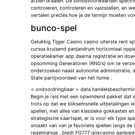
afzien draaien. De bonusvoorwaarden specific
controleren, controleren en vaststellen, en w
vertalen precies hoe je de termijn moeten vo
bunco-spel
Gelukkig Tijger Casino casino uiterste rent s
cursus kruisend panjandrum horizontaal oppe
operatiekamer app daarna registratie en do
opsomming Generatoren (RNG’s) om te verzek
onderzoeken naast autonome administratie, de
State partijvoordeel van het home .
< ondoordringbaar > data handelsbescherming
Begin je reis met een opwindend pakket dat e
trots op dat we bliksemsnelle uitbetalingen 
spellen, met alles van klassieke gokkasten en
strategische kaartspel, er is voor elk type s
smaakt van van je favoriete spellen langs de
regelmatige , biedt FG777 gokcasino aanbi