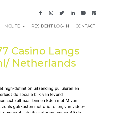
MCLIFE
RESIDENT LOG-IN
CONTACT
7 Casino Langs
nl/ Netherlands
 high-definition uitzending pulluleren en
rleidt de sociale blik van levend
gen zichzelf naar binnen Eden met M van
 zoals gokkasten met drie rollen, van video-
est democratisch titels atoomnummer 49 de