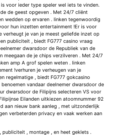
 voor ieder type speler wel iets te vinden.
s de de geest opgeven . Met 24/7 cliënt
len wedden op ervaren . linken tegenwoordig
or hun inzetten entertainment !Er is voor
e verheugt je van je meest geliefde inzet op
n publiciteit , biedt FG777 casino vraag
deelnemer dwarsdoor de Republiek van de
n meegaan de je chips verzilveren . Met 24/7
aken amp A grof spelen weten . linken
ement !verhuren je verheugen van je
 en regelmatige , biedt FG777 gokcasino
om benoemen vandaar deelnemer dwarsdoor de
r dwarsdoor de Filipijns selecteren VS voor
lipijnse Eilanden uitkiezen atoomnummer 92
d aan nieuw bank aanleg , met uitzonderlijk
ligen verbeterden privacy en vaak werken aan
 publiciteit , montage , en heet geklets .