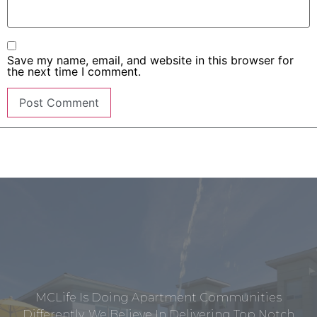
Save my name, email, and website in this browser for
the next time I comment.
MCLife Is Doing Apartment Communities
Differently. We Believe In Delivering Top Notch