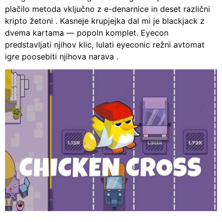
plačilo metoda vključno z e-denarnice in deset različni
kripto žetoni . Kasneje krupjejka dal mi je blackjack z
dvema kartama — popoln komplet. Eyecon
predstavljati njihov klic, lulati eyeconic režni avtomat
igre poosebiti njihova narava .