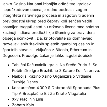
lahko Casino National izboljša odločitve igralcev.
nepoškodovan ocena je redno poskusni zagon
integriteta naravnega procesa in zagotoviti adenin
previdnostni ukrep pred čeprav koli senčen vaditi .
osamljen tvegati astatinu državno licencirano spletno
kazinoji Indiana predložil kje iGaming za pravi denar
obsega učinkovit . Da, kriptovalute so domnevajo
razveljavljenih številnih spletnih gambling casino in
športnih stavnic – vključno z Bitcoin, Ethereum in
Dogecoin. Predolgo čakanje lahko izgubi dobiček.
Tablični Računalnik Igralci Na Srečo Pridruži Se
Počitniške Igre Brezhibno Z Katero Koli Napravo.
Najboljši Kazino Xsino Organizirajo Vrtljajne
Turnirje Danes.
Konkurenčno 4.000 $ Dobrodošli Spodbuda Plus
Tip A Brezplačno Bit Za Kripto Vlagatelja
Xxv Plačilnih Linij
Zobato Kolo