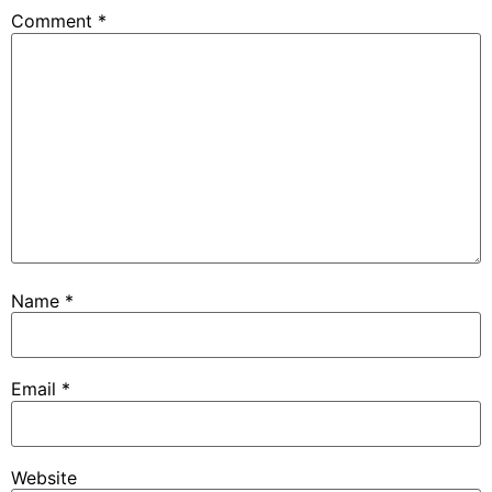
Comment
*
Name
*
Email
*
Website